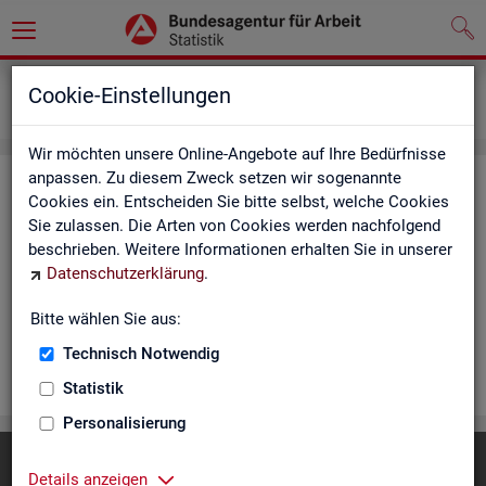
Statistiken
Rundschau Arbeitsmarkt
Cookie-Einstellungen
Monatsbericht
Wir möchten unsere Online-Angebote auf Ihre Bedürfnisse
anpassen. Zu diesem Zweck setzen wir sogenannte
Mo­nats­be­richt
Cookies ein. Entscheiden Sie bitte selbst, welche Cookies
Sie zulassen. Die Arten von Cookies werden nachfolgend
Der Be­richt gibt einen Über­blick über die ak­tu­el­le Ent­wick­
beschrieben. Weitere Informationen erhalten Sie in unserer
lung am Ar­beits- und Aus­bil­dungs­markt in Deutsch­land. Er in­
Datenschutzerklärung
.
for­miert für den ak­tu­el­len Be­richts­mo­nat zu Ar­beits­lo­sig­keit
und Un­ter­be­schäf­ti­gung, Er­werbs­tä­tig­keit, Ein­satz von ar­
Bitte wählen Sie aus:
beits­markt­po­li­ti­scher In­stru­men­te und zur Grund­si­che­rung.
Technisch Notwendig
WEI­TER
Statistik
Personalisierung
Diese Seite
empfehlen
Details anzeigen