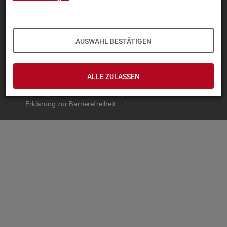
TOP-PRO­DUK­TE
IN­TER­AK­TI­VE STA­TIS­TI­KEN
AUSWAHL BESTÄTIGEN
GRUND­LA­GEN
SER­VICE
ALLE ZULASSEN
© Bundesagentur für Arbeit
Impressum
Datenschutz
Erklärung zur Barrierefreiheit