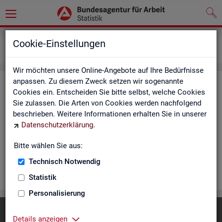
Statistiken
Rundschau Arbeitsmarkt
Cookie-Einstellungen
Monatsbericht
Wir möchten unsere Online-Angebote auf Ihre Bedürfnisse
anpassen. Zu diesem Zweck setzen wir sogenannte
Mo­nats­be­richt
Cookies ein. Entscheiden Sie bitte selbst, welche Cookies
Sie zulassen. Die Arten von Cookies werden nachfolgend
Der Be­richt gibt einen Über­blick über die ak­tu­el­le Ent­wick­
beschrieben. Weitere Informationen erhalten Sie in unserer
lung am Ar­beits- und Aus­bil­dungs­markt in Deutsch­land. Er in­
Datenschutzerklärung
.
for­miert für den ak­tu­el­len Be­richts­mo­nat zu Ar­beits­lo­sig­keit
und Un­ter­be­schäf­ti­gung, Er­werbs­tä­tig­keit, Ein­satz von ar­
Bitte wählen Sie aus:
beits­markt­po­li­ti­scher In­stru­men­te und zur Grund­si­che­rung.
Technisch Notwendig
WEI­TER
Statistik
Personalisierung
Diese Seite
empfehlen
Details anzeigen