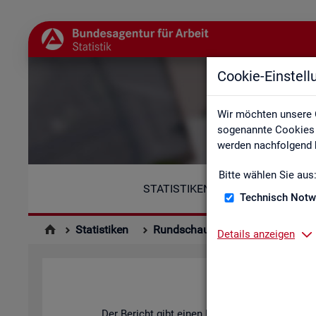
Cookie-Einstel
Wir möchten unsere 
sogenannte Cookies e
werden nachfolgend b
Bitte wählen Sie aus
STATISTIKEN
Technisch Notw
Statistiken
Rundschau Arbeitsmarkt
Mo
Details anzeigen
Der Be­richt gibt einen Über­blick über die ak­tu­