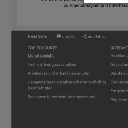
zu Ar­beits­lo­sig­keit und Un­ter­be­s
Diese Seite
drucken
empfehlen
TOP-PRO­DUK­TE
IN­TER­AK­
Mo­nats­be­richt
Ar­beits­ma
Fach­kräf­te­eng­pass­ana­ly­se
Aus­bil­du
Ar­beits­lo­se und Ar­beits­lo­sen­quo­ten
Be­ru­fe a
Ge­mein­de­da­ten so­zi­al­ver­si­che­rungs­pflich­tig
Eng­pass­a
Be­schäf­tig­ter
Ent­gel­t­at
Rea­li­sier­te Kurz­ar­beit (hoch­ge­rech­net)
Pend­ler­at