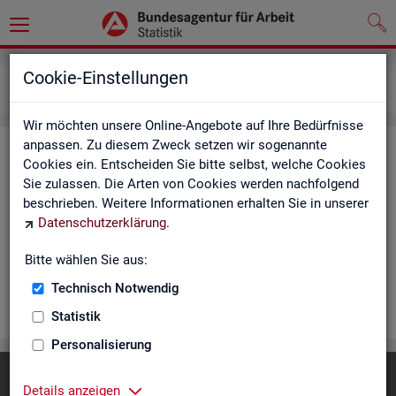
Statistiken
Rundschau Arbeitsmarkt
Cookie-Einstellungen
Monatsbericht
Wir möchten unsere Online-Angebote auf Ihre Bedürfnisse
anpassen. Zu diesem Zweck setzen wir sogenannte
Mo­nats­be­richt
Cookies ein. Entscheiden Sie bitte selbst, welche Cookies
Sie zulassen. Die Arten von Cookies werden nachfolgend
Der Be­richt gibt einen Über­blick über die ak­tu­el­le Ent­wick­
beschrieben. Weitere Informationen erhalten Sie in unserer
lung am Ar­beits- und Aus­bil­dungs­markt in Deutsch­land. Er in­
Datenschutzerklärung
.
for­miert für den ak­tu­el­len Be­richts­mo­nat zu Ar­beits­lo­sig­keit
und Un­ter­be­schäf­ti­gung, Er­werbs­tä­tig­keit, Ein­satz von ar­
Bitte wählen Sie aus:
beits­markt­po­li­ti­scher In­stru­men­te und zur Grund­si­che­rung.
Technisch Notwendig
WEI­TER
Statistik
Personalisierung
Diese Seite
empfehlen
Details anzeigen