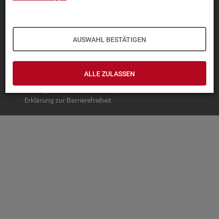
TOP-PRO­DUK­TE
IN­TER­AK­TI­VE STA­TIS­TI­KEN
AUSWAHL BESTÄTIGEN
GRUND­LA­GEN
SER­VICE
ALLE ZULASSEN
© Bundesagentur für Arbeit
Impressum
Datenschutz
Erklärung zur Barrierefreiheit