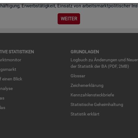
chäf­ti­gung, Er­werbs­tä­tig­keit, Ein­satz von ar­beits­markt­po­li­ti­scher I
WEI­TER
TI­VE STA­TIS­TI­KEN
GRUND­LA­GEN
rkt­mo­ni­tor
Log­buch zu Än­de­run­gen und Neue­
der Sta­tis­tik der BA (PDF, 2MB)
ngs­markt
Glos­sar
uf einen Blick
Zei­chen­er­klä­rung
na­ly­se
Kenn­zah­len­steck­brie­fe
­las
Sta­tis­ti­sche Ge­heim­hal­tung
­las
Sta­tis­tik er­klärt