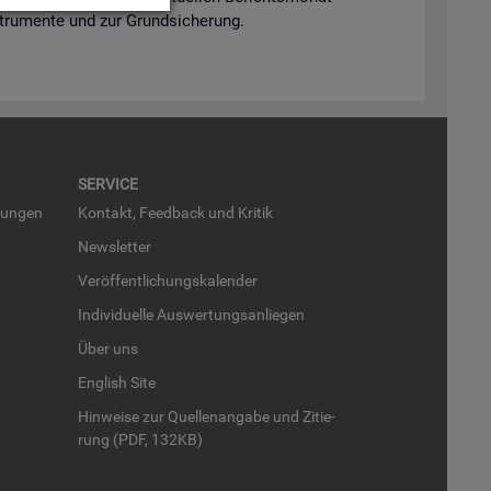
n­stru­men­te und zur Grund­si­che­rung.
SER­VICE
run­gen
Kon­takt, Feed­back und Kri­tik
News­let­ter
Ver­öf­fent­li­chungs­ka­len­der
In­di­vi­du­el­le Aus­wer­tungs­an­lie­gen
Über uns
English Site
Hin­wei­se zur Quel­len­an­ga­be und Zi­tie­
rung (PDF, 132KB)