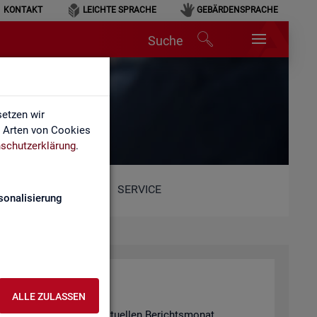
KONTAKT
LEICHTE SPRACHE
GEBÄRDENSPRACHE
Suche
etzen wir
e Arten von Cookies
schutzerklärung
.
SERVICE
sonalisierung
ALLE ZULASSEN
 in­for­miert für den ak­tu­el­len Be­richts­mo­nat