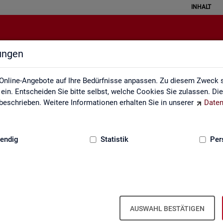
INHALT
lungen
Monatsbericht
Online-Angebote auf Ihre Bedürfnisse anpassen. Zu diesem Zweck s
in. Entscheiden Sie bitte selbst, welche Cookies Sie zulassen. Di
eschrieben. Weitere Informationen erhalten Sie in unserer
Daten
:
GRUNDLAGEN
endig
Statistik
Per
natsbericht
Mo­nats­be­richt
AUSWAHL BESTÄTIGEN
el­le Ent­wick­lung am Ar­beits- und Aus­bil­dungs­markt in Deutsch­land. Er