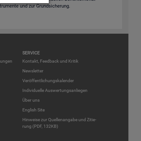
n­stru­men­te und zur Grund­si­che­rung.
SER­VICE
run­gen
Kon­takt, Feed­back und Kri­tik
News­let­ter
Ver­öf­fent­li­chungs­ka­len­der
In­di­vi­du­el­le Aus­wer­tungs­an­lie­gen
Über uns
English Site
Hin­wei­se zur Quel­len­an­ga­be und Zi­tie­
rung (PDF, 132KB)