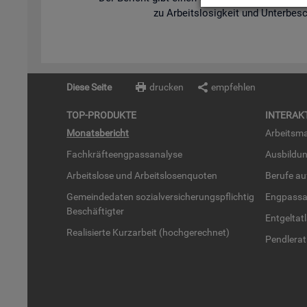
zu Ar­beits­lo­sig­keit und Un­ter­be­s
Diese Seite
drucken
empfehlen
TOP-PRO­DUK­TE
IN­TER­AK­
Mo­nats­be­richt
Ar­beits­ma
Fach­kräf­te­eng­pass­ana­ly­se
Aus­bil­du
Ar­beits­lo­se und Ar­beits­lo­sen­quo­ten
Be­ru­fe a
Ge­mein­de­da­ten so­zi­al­ver­si­che­rungs­pflich­tig
Eng­pass­a
Be­schäf­tig­ter
Ent­gel­t­at
Rea­li­sier­te Kurz­ar­beit (hoch­ge­rech­net)
Pend­ler­at