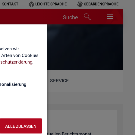
KONTAKT
LEICHTE SPRACHE
GEBÄRDENSPRACHE
Suche
etzen wir
e Arten von Cookies
schutzerklärung
.
SERVICE
sonalisierung
ALLE ZULASSEN
 in­for­miert für den ak­tu­el­len Be­richts­mo­nat