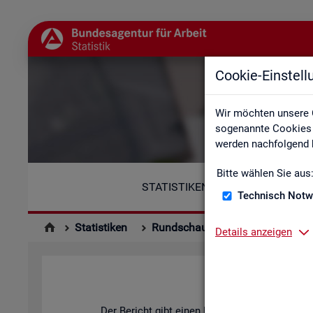
Cookie-Einstel
Wir möchten unsere 
sogenannte Cookies e
werden nachfolgend b
Bitte wählen Sie aus
STATISTIKEN
Technisch Notw
Statistiken
Rundschau Arbeitsmarkt
Mo
Details anzeigen
Der Be­richt gibt einen Über­blick über die ak­tu­