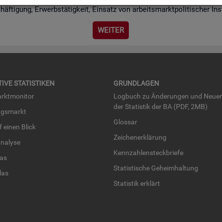
chäf­ti­gung, Er­werbs­tä­tig­keit, Ein­satz von ar­beits­markt­po­li­ti­scher I
WEI­TER
TI­VE STA­TIS­TI­KEN
GRUND­LA­GEN
rkt­mo­ni­tor
Log­buch zu Än­de­run­gen und Neue­
der Sta­tis­tik der BA (PDF, 2MB)
ngs­markt
Glos­sar
uf einen Blick
Zei­chen­er­klä­rung
na­ly­se
Kenn­zah­len­steck­brie­fe
­las
Sta­tis­ti­sche Ge­heim­hal­tung
­las
Sta­tis­tik er­klärt