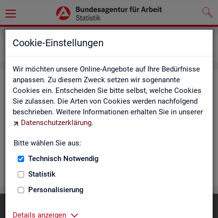
Statistiken
Rundschau Arbeitsmarkt
Cookie-Einstellungen
Monatsbericht
Wir möchten unsere Online-Angebote auf Ihre Bedürfnisse
anpassen. Zu diesem Zweck setzen wir sogenannte
Mo­nats­be­richt
Cookies ein. Entscheiden Sie bitte selbst, welche Cookies
Sie zulassen. Die Arten von Cookies werden nachfolgend
Der Be­richt gibt einen Über­blick über die ak­tu­el­le Ent­wick­
beschrieben. Weitere Informationen erhalten Sie in unserer
lung am Ar­beits- und Aus­bil­dungs­markt in Deutsch­land. Er in­
Datenschutzerklärung
.
for­miert für den ak­tu­el­len Be­richts­mo­nat zu Ar­beits­lo­sig­keit
und Un­ter­be­schäf­ti­gung, Er­werbs­tä­tig­keit, Ein­satz von ar­
Bitte wählen Sie aus:
beits­markt­po­li­ti­scher In­stru­men­te und zur Grund­si­che­rung.
Technisch Notwendig
WEI­TER
Statistik
Personalisierung
Diese Seite
empfehlen
Details anzeigen