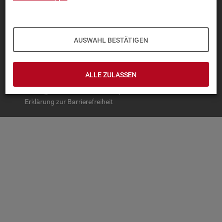
TOP-PRO­DUK­TE
IN­TER­AK­TI­VE STA­TIS­TI­KEN
AUSWAHL BESTÄTIGEN
GRUND­LA­GEN
SER­VICE
ALLE ZULASSEN
© Bundesagentur für Arbeit
Impressum
Datenschutz
Erklärung zur Barrierefreiheit