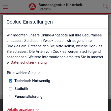
Statistiken
Rundschau Arbeitsmarkt
Cookie-Einstellungen
Monatsbericht
Wir möchten unsere Online-Angebote auf Ihre Bedürfnisse
anpassen. Zu diesem Zweck setzen wir sogenannte
Mo­nats­be­richt
Cookies ein. Entscheiden Sie bitte selbst, welche Cookies
Sie zulassen. Die Arten von Cookies werden nachfolgend
Der Be­richt gibt einen Über­blick über die ak­tu­el­le Ent­wick­
beschrieben. Weitere Informationen erhalten Sie in unserer
lung am Ar­beits- und Aus­bil­dungs­markt in Deutsch­land. Er in­
Datenschutzerklärung
.
for­miert für den ak­tu­el­len Be­richts­mo­nat zu Ar­beits­lo­sig­keit
und Un­ter­be­schäf­ti­gung, Er­werbs­tä­tig­keit, Ein­satz von ar­
Bitte wählen Sie aus:
beits­markt­po­li­ti­scher In­stru­men­te und zur Grund­si­che­rung.
Technisch Notwendig
WEI­TER
Statistik
Personalisierung
Diese Seite
empfehlen
Details anzeigen