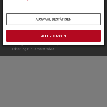
TOP-PRO­DUK­TE
IN­TER­AK­TI­VE STA­TIS­TI­KEN
AUSWAHL BESTÄTIGEN
GRUND­LA­GEN
SER­VICE
ALLE ZULASSEN
© Bundesagentur für Arbeit
Impressum
Datenschutz
Erklärung zur Barrierefreiheit