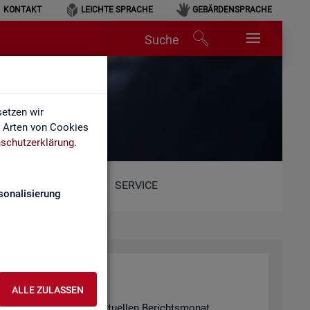
KONTAKT
LEICHTE SPRACHE
GEBÄRDENSPRACHE
Suche
etzen wir
e Arten von Cookies
schutzerklärung
.
SERVICE
sonalisierung
ALLE ZULASSEN
 in­for­miert für den ak­tu­el­len Be­richts­mo­nat