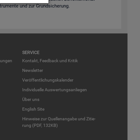
n­stru­men­te und zur Grund­si­che­rung.
SER­VICE
run­gen
Kon­takt, Feed­back und Kri­tik
News­let­ter
Ver­öf­fent­li­chungs­ka­len­der
In­di­vi­du­el­le Aus­wer­tungs­an­lie­gen
Über uns
English Site
Hin­wei­se zur Quel­len­an­ga­be und Zi­tie­
rung (PDF, 132KB)