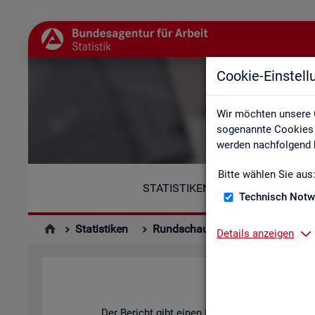
Cookie-Einstel
Wir möchten unsere 
sogenannte Cookies e
werden nachfolgend b
Bitte wählen Sie aus
STATISTIKEN
Technisch Notw
Statistiken
Rundschau Arbeitsmarkt
Mo
Details anzeigen
Der Be­richt gibt einen Über­blick über die ak­tu­