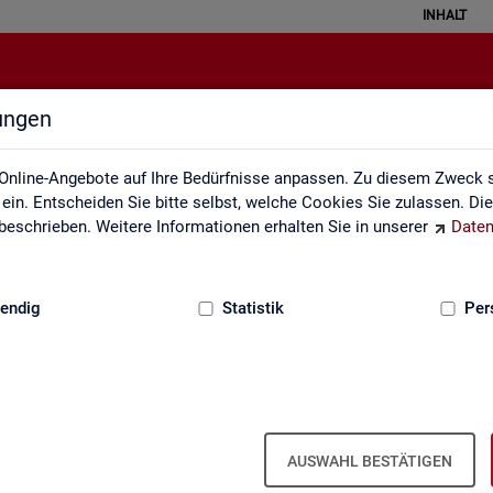
INHALT
lungen
Monatsbericht
Online-Angebote auf Ihre Bedürfnisse anpassen. Zu diesem Zweck s
in. Entscheiden Sie bitte selbst, welche Cookies Sie zulassen. Di
eschrieben. Weitere Informationen erhalten Sie in unserer
Daten
:
GRUNDLAGEN
endig
Statistik
Per
natsbericht
Mo­nats­be­richt
AUSWAHL BESTÄTIGEN
el­le Ent­wick­lung am Ar­beits- und Aus­bil­dungs­markt in Deutsch­land. Er