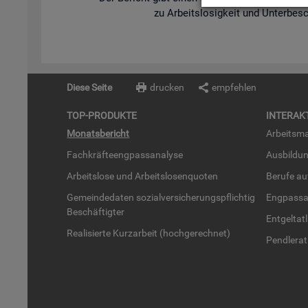
zu Ar­beits­lo­sig­keit und Un­ter­be­s
Diese Seite
drucken
empfehlen
TOP-PRO­DUK­TE
IN­TER­AK­
Mo­nats­be­richt
Ar­beits­ma
Fach­kräf­te­eng­pass­ana­ly­se
Aus­bil­du
Ar­beits­lo­se und Ar­beits­lo­sen­quo­ten
Be­ru­fe a
Ge­mein­de­da­ten so­zi­al­ver­si­che­rungs­pflich­tig
Eng­pass­a
Be­schäf­tig­ter
Ent­gel­t­at
Rea­li­sier­te Kurz­ar­beit (hoch­ge­rech­net)
Pend­ler­at