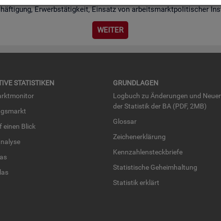
chäf­ti­gung, Er­werbs­tä­tig­keit, Ein­satz von ar­beits­markt­po­li­ti­scher I
WEI­TER
TI­VE STA­TIS­TI­KEN
GRUND­LA­GEN
rkt­mo­ni­tor
Log­buch zu Än­de­run­gen und Neue­
der Sta­tis­tik der BA (PDF, 2MB)
ngs­markt
Glos­sar
uf einen Blick
Zei­chen­er­klä­rung
na­ly­se
Kenn­zah­len­steck­brie­fe
­las
Sta­tis­ti­sche Ge­heim­hal­tung
­las
Sta­tis­tik er­klärt