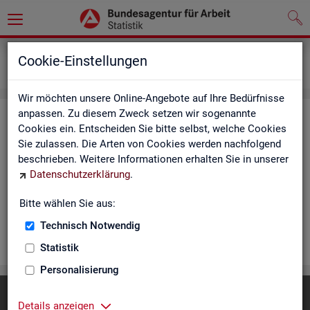
Statistiken
Rundschau Arbeitsmarkt
Cookie-Einstellungen
Monatsbericht
Wir möchten unsere Online-Angebote auf Ihre Bedürfnisse
anpassen. Zu diesem Zweck setzen wir sogenannte
Mo­nats­be­richt
Cookies ein. Entscheiden Sie bitte selbst, welche Cookies
Sie zulassen. Die Arten von Cookies werden nachfolgend
Der Be­richt gibt einen Über­blick über die ak­tu­el­le Ent­wick­
beschrieben. Weitere Informationen erhalten Sie in unserer
lung am Ar­beits- und Aus­bil­dungs­markt in Deutsch­land. Er in­
Datenschutzerklärung
.
for­miert für den ak­tu­el­len Be­richts­mo­nat zu Ar­beits­lo­sig­keit
und Un­ter­be­schäf­ti­gung, Er­werbs­tä­tig­keit, Ein­satz von ar­
Bitte wählen Sie aus:
beits­markt­po­li­ti­scher In­stru­men­te und zur Grund­si­che­rung.
Technisch Notwendig
WEI­TER
Statistik
Personalisierung
Diese Seite
empfehlen
Details anzeigen