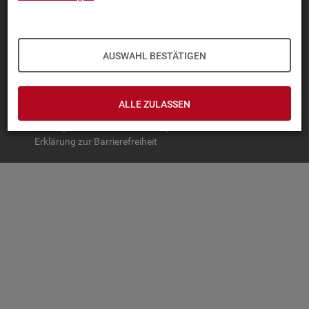
TOP-PRO­DUK­TE
IN­TER­AK­TI­VE STA­TIS­TI­KEN
AUSWAHL BESTÄTIGEN
GRUND­LA­GEN
SER­VICE
ALLE ZULASSEN
© Bundesagentur für Arbeit
Impressum
Datenschutz
Erklärung zur Barrierefreiheit