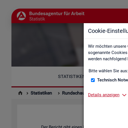
Cookie-Einstel
Wir möchten unsere 
sogenannte Cookies e
werden nachfolgend b
Bitte wählen Sie aus
STATISTIKEN
Technisch Notw
Statistiken
Rundschau Arbeitsmarkt
Mo
Details anzeigen
Der Be­richt gibt einen Über­blick über die ak­tu­