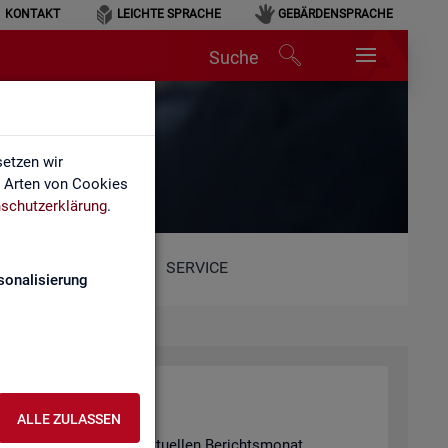
KONTAKT
LEICHTE SPRACHE
GEBÄRDENSPRACHE
Suche
etzen wir
e Arten von Cookies
schutzerklärung
.
SERVICE
sonalisierung
ALLE ZULASSEN
 in­for­miert für den ak­tu­el­len Be­richts­mo­nat