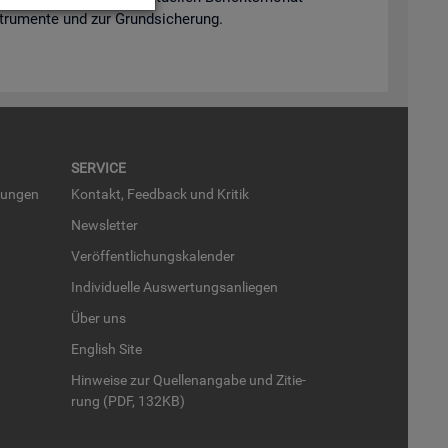
n­stru­men­te und zur Grund­si­che­rung.
SER­VICE
run­gen
Kon­takt, Feed­back und Kri­tik
News­let­ter
Ver­öf­fent­li­chungs­ka­len­der
In­di­vi­du­el­le Aus­wer­tungs­an­lie­gen
Über uns
English Site
Hin­wei­se zur Quel­len­an­ga­be und Zi­tie­
rung (PDF, 132KB)