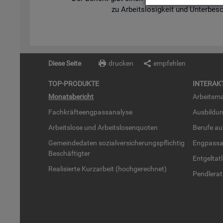
zu Ar­beits­lo­sig­keit und Un­ter­be­s
Diese Seite
drucken
empfehlen
TOP-PRO­DUK­TE
IN­TER­AK­
Mo­nats­be­richt
Ar­beits­ma
Fach­kräf­te­eng­pass­ana­ly­se
Aus­bil­du
Ar­beits­lo­se und Ar­beits­lo­sen­quo­ten
Be­ru­fe a
Ge­mein­de­da­ten so­zi­al­ver­si­che­rungs­pflich­tig
Eng­pass­a
Be­schäf­tig­ter
Ent­gel­t­at
Rea­li­sier­te Kurz­ar­beit (hoch­ge­rech­net)
Pend­ler­at