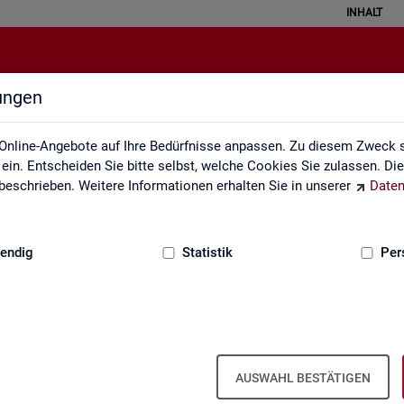
INHALT
lungen
Monatsbericht
Online-Angebote auf Ihre Bedürfnisse anpassen. Zu diesem Zweck s
in. Entscheiden Sie bitte selbst, welche Cookies Sie zulassen. Di
eschrieben. Weitere Informationen erhalten Sie in unserer
Daten
:
GRUNDLAGEN
endig
Statistik
Per
natsbericht
Mo­nats­be­richt
AUSWAHL BESTÄTIGEN
el­le Ent­wick­lung am Ar­beits- und Aus­bil­dungs­markt in Deutsch­land. Er