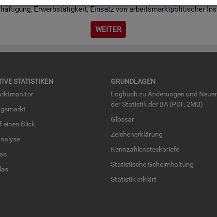
chäf­ti­gung, Er­werbs­tä­tig­keit, Ein­satz von ar­beits­markt­po­li­ti­scher I
WEI­TER
TI­VE STA­TIS­TI­KEN
GRUND­LA­GEN
rkt­mo­ni­tor
Log­buch zu Än­de­run­gen und Neue­
der Sta­tis­tik der BA (PDF, 2MB)
ngs­markt
Glos­sar
uf einen Blick
Zei­chen­er­klä­rung
na­ly­se
Kenn­zah­len­steck­brie­fe
­las
Sta­tis­ti­sche Ge­heim­hal­tung
­las
Sta­tis­tik er­klärt