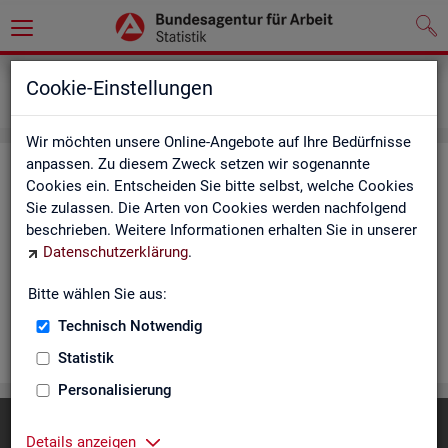
Statistiken
Rundschau Arbeitsmarkt
Cookie-Einstellungen
Monatsbericht
Wir möchten unsere Online-Angebote auf Ihre Bedürfnisse
anpassen. Zu diesem Zweck setzen wir sogenannte
Mo­nats­be­richt
Cookies ein. Entscheiden Sie bitte selbst, welche Cookies
Sie zulassen. Die Arten von Cookies werden nachfolgend
Der Be­richt gibt einen Über­blick über die ak­tu­el­le Ent­wick­
beschrieben. Weitere Informationen erhalten Sie in unserer
lung am Ar­beits- und Aus­bil­dungs­markt in Deutsch­land. Er in­
Datenschutzerklärung
.
for­miert für den ak­tu­el­len Be­richts­mo­nat zu Ar­beits­lo­sig­keit
und Un­ter­be­schäf­ti­gung, Er­werbs­tä­tig­keit, Ein­satz von ar­
Bitte wählen Sie aus:
beits­markt­po­li­ti­scher In­stru­men­te und zur Grund­si­che­rung.
Technisch Notwendig
WEI­TER
Statistik
Personalisierung
Diese Seite
empfehlen
Details anzeigen