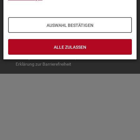
TOP-PRO­DUK­TE
IN­TER­AK­TI­VE STA­TIS­TI­KEN
AUSWAHL BESTÄTIGEN
GRUND­LA­GEN
SER­VICE
ALLE ZULASSEN
© Bundesagentur für Arbeit
Impressum
Datenschutz
Erklärung zur Barrierefreiheit