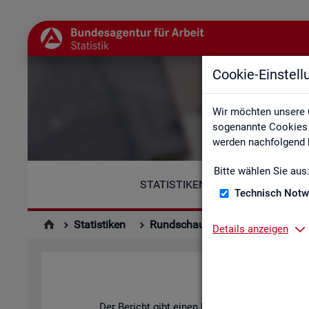
Cookie-Einstel
Wir möchten unsere 
sogenannte Cookies e
werden nachfolgend b
Bitte wählen Sie aus
STATISTIKEN
Technisch Notw
Statistiken
Rundschau Arbeitsmarkt
Mo
Details anzeigen
Der Be­richt gibt einen Über­blick über die ak­tu­