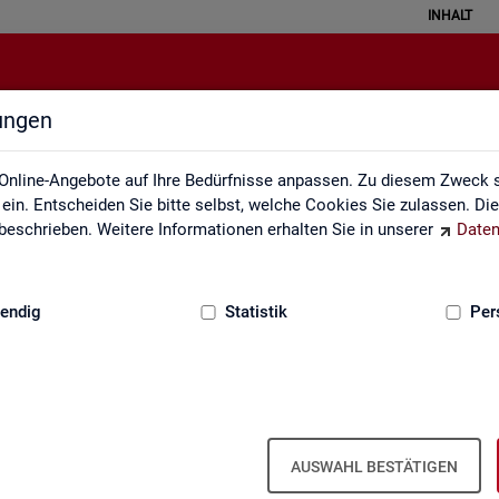
INHALT
lungen
Monatsbericht
Online-Angebote auf Ihre Bedürfnisse anpassen. Zu diesem Zweck s
in. Entscheiden Sie bitte selbst, welche Cookies Sie zulassen. Di
eschrieben. Weitere Informationen erhalten Sie in unserer
Daten
:
GRUNDLAGEN
endig
Statistik
Per
natsbericht
Mo­nats­be­richt
AUSWAHL BESTÄTIGEN
el­le Ent­wick­lung am Ar­beits- und Aus­bil­dungs­markt in Deutsch­land. Er