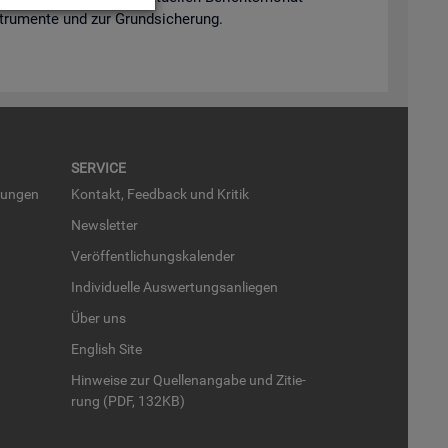
n­stru­men­te und zur Grund­si­che­rung.
SER­VICE
run­gen
Kon­takt, Feed­back und Kri­tik
News­let­ter
Ver­öf­fent­li­chungs­ka­len­der
In­di­vi­du­el­le Aus­wer­tungs­an­lie­gen
Über uns
English Site
Hin­wei­se zur Quel­len­an­ga­be und Zi­tie­
rung (PDF, 132KB)