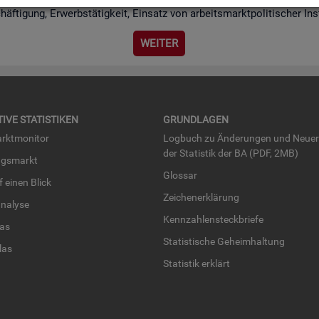
chäf­ti­gung, Er­werbs­tä­tig­keit, Ein­satz von ar­beits­markt­po­li­ti­scher I
WEI­TER
TI­VE STA­TIS­TI­KEN
GRUND­LA­GEN
rkt­mo­ni­tor
Log­buch zu Än­de­run­gen und Neue­
der Sta­tis­tik der BA (PDF, 2MB)
ngs­markt
Glos­sar
uf einen Blick
Zei­chen­er­klä­rung
na­ly­se
Kenn­zah­len­steck­brie­fe
­las
Sta­tis­ti­sche Ge­heim­hal­tung
­las
Sta­tis­tik er­klärt