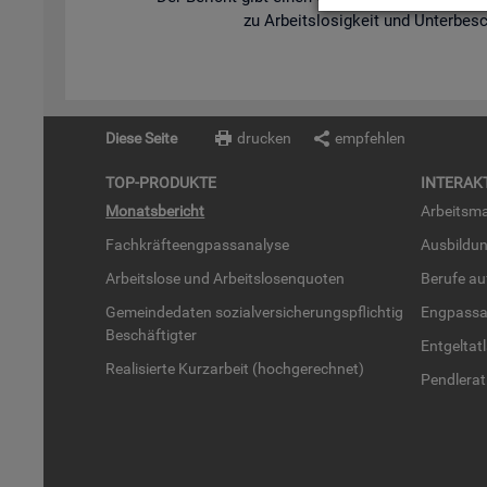
zu Ar­beits­lo­sig­keit und Un­ter­be­s
Diese Seite
drucken
empfehlen
TOP-PRO­DUK­TE
IN­TER­AK­
Mo­nats­be­richt
Ar­beits­ma
Fach­kräf­te­eng­pass­ana­ly­se
Aus­bil­du
Ar­beits­lo­se und Ar­beits­lo­sen­quo­ten
Be­ru­fe a
Ge­mein­de­da­ten so­zi­al­ver­si­che­rungs­pflich­tig
Eng­pass­a
Be­schäf­tig­ter
Ent­gel­t­at
Rea­li­sier­te Kurz­ar­beit (hoch­ge­rech­net)
Pend­ler­at