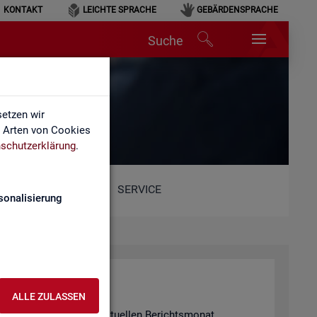
KONTAKT
LEICHTE SPRACHE
GEBÄRDENSPRACHE
Suche
etzen wir
e Arten von Cookies
schutzerklärung
.
SERVICE
sonalisierung
ALLE ZULASSEN
 in­for­miert für den ak­tu­el­len Be­richts­mo­nat