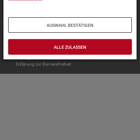
TOP-PRO­DUK­TE
IN­TER­AK­TI­VE STA­TIS­TI­KEN
AUSWAHL BESTÄTIGEN
GRUND­LA­GEN
SER­VICE
ALLE ZULASSEN
© Bundesagentur für Arbeit
Impressum
Datenschutz
Erklärung zur Barrierefreiheit