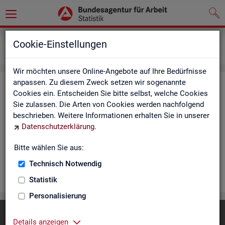
Statistiken
Rundschau Arbeitsmarkt
Cookie-Einstellungen
Monatsbericht
Wir möchten unsere Online-Angebote auf Ihre Bedürfnisse
anpassen. Zu diesem Zweck setzen wir sogenannte
Mo­nats­be­richt
Cookies ein. Entscheiden Sie bitte selbst, welche Cookies
Sie zulassen. Die Arten von Cookies werden nachfolgend
Der Be­richt gibt einen Über­blick über die ak­tu­el­le Ent­wick­
beschrieben. Weitere Informationen erhalten Sie in unserer
lung am Ar­beits- und Aus­bil­dungs­markt in Deutsch­land. Er in­
Datenschutzerklärung
.
for­miert für den ak­tu­el­len Be­richts­mo­nat zu Ar­beits­lo­sig­keit
und Un­ter­be­schäf­ti­gung, Er­werbs­tä­tig­keit, Ein­satz von ar­
Bitte wählen Sie aus:
beits­markt­po­li­ti­scher In­stru­men­te und zur Grund­si­che­rung.
Technisch Notwendig
WEI­TER
Statistik
Personalisierung
Diese Seite
empfehlen
Details anzeigen