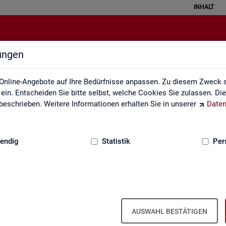
INHALT
lungen
Monatsbericht
Online-Angebote auf Ihre Bedürfnisse anpassen. Zu diesem Zweck s
in. Entscheiden Sie bitte selbst, welche Cookies Sie zulassen. Di
eschrieben. Weitere Informationen erhalten Sie in unserer
Daten
:
GRUNDLAGEN
endig
Statistik
Per
natsbericht
Mo­nats­be­richt
AUSWAHL BESTÄTIGEN
el­le Ent­wick­lung am Ar­beits- und Aus­bil­dungs­markt in Deutsch­land. Er