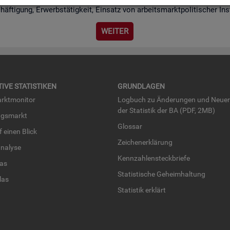
chäf­ti­gung, Er­werbs­tä­tig­keit, Ein­satz von ar­beits­markt­po­li­ti­scher I
WEI­TER
TI­VE STA­TIS­TI­KEN
GRUND­LA­GEN
rkt­mo­ni­tor
Log­buch zu Än­de­run­gen und Neue­
der Sta­tis­tik der BA (PDF, 2MB)
ngs­markt
Glos­sar
uf einen Blick
Zei­chen­er­klä­rung
na­ly­se
Kenn­zah­len­steck­brie­fe
­las
Sta­tis­ti­sche Ge­heim­hal­tung
­las
Sta­tis­tik er­klärt