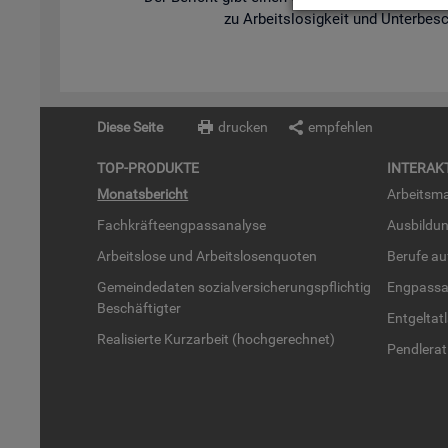
zu Ar­beits­lo­sig­keit und Un­ter­be­s
Diese Seite
drucken
empfehlen
TOP-PRO­DUK­TE
IN­TER­AK­
Mo­nats­be­richt
Ar­beits­ma
Fach­kräf­te­eng­pass­ana­ly­se
Aus­bil­du
Ar­beits­lo­se und Ar­beits­lo­sen­quo­ten
Be­ru­fe a
Ge­mein­de­da­ten so­zi­al­ver­si­che­rungs­pflich­tig
Eng­pass­a
Be­schäf­tig­ter
Ent­gel­t­at
Rea­li­sier­te Kurz­ar­beit (hoch­ge­rech­net)
Pend­ler­at