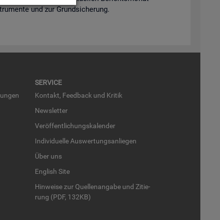
n­stru­men­te und zur Grund­si­che­rung.
SER­VICE
run­gen
Kon­takt, Feed­back und Kri­tik
News­let­ter
Ver­öf­fent­li­chungs­ka­len­der
In­di­vi­du­el­le Aus­wer­tungs­an­lie­gen
Über uns
English Site
Hin­wei­se zur Quel­len­an­ga­be und Zi­tie­
rung (PDF, 132KB)