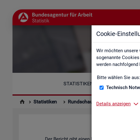
Cookie-Einstel
Wir möchten unsere 
sogenannte Cookies e
werden nachfolgend b
Bitte wählen Sie aus
STATISTIKEN
Technisch Notw
Statistiken
Rundschau Arbeitsmarkt
Mo
Details anzeigen
Der Be­richt gibt einen Über­blick über die ak­tu­