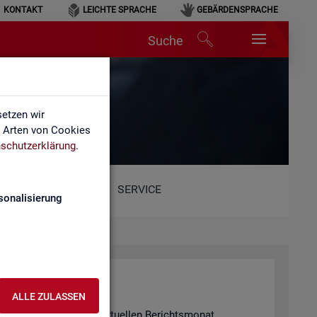
KONTAKT
LEICHTE SPRACHE
GEBÄRDENSPRACHE
Suche
etzen wir
e Arten von Cookies
schutzerklärung
.
SERVICE
sonalisierung
ALLE ZULASSEN
 in­for­miert für den ak­tu­el­len Be­richts­mo­nat