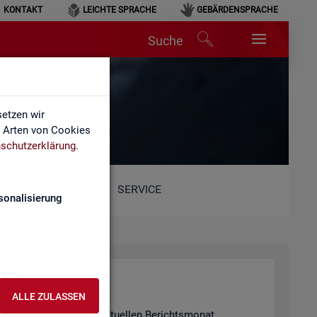
KONTAKT
LEICHTE SPRACHE
GEBÄRDENSPRACHE
Suche
etzen wir
e Arten von Cookies
schutzerklärung
.
SERVICE
sonalisierung
ALLE ZULASSEN
 in­for­miert für den ak­tu­el­len Be­richts­mo­nat