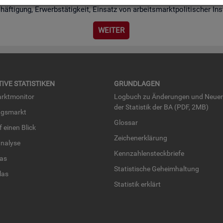
chäf­ti­gung, Er­werbs­tä­tig­keit, Ein­satz von ar­beits­markt­po­li­ti­scher I
WEI­TER
TI­VE STA­TIS­TI­KEN
GRUND­LA­GEN
rkt­mo­ni­tor
Log­buch zu Än­de­run­gen und Neue­
der Sta­tis­tik der BA (PDF, 2MB)
ngs­markt
Glos­sar
uf einen Blick
Zei­chen­er­klä­rung
na­ly­se
Kenn­zah­len­steck­brie­fe
­las
Sta­tis­ti­sche Ge­heim­hal­tung
­las
Sta­tis­tik er­klärt