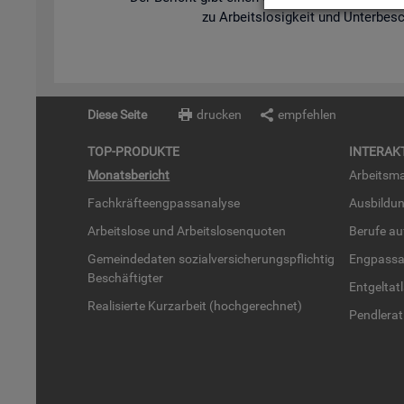
zu Ar­beits­lo­sig­keit und Un­ter­be­s
Diese Seite
drucken
empfehlen
TOP-PRO­DUK­TE
IN­TER­AK­
Mo­nats­be­richt
Ar­beits­ma
Fach­kräf­te­eng­pass­ana­ly­se
Aus­bil­du
Ar­beits­lo­se und Ar­beits­lo­sen­quo­ten
Be­ru­fe a
Ge­mein­de­da­ten so­zi­al­ver­si­che­rungs­pflich­tig
Eng­pass­a
Be­schäf­tig­ter
Ent­gel­t­at
Rea­li­sier­te Kurz­ar­beit (hoch­ge­rech­net)
Pend­ler­at