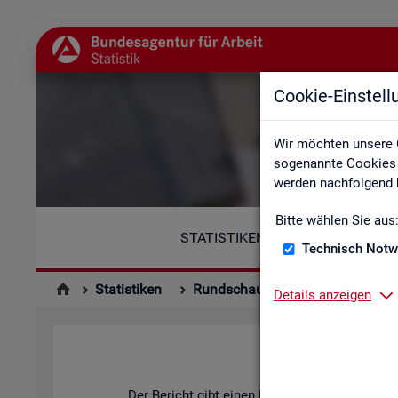
Cookie-Einstel
Wir möchten unsere 
sogenannte Cookies e
werden nachfolgend b
Bitte wählen Sie aus
STATISTIKEN
Technisch Notw
Statistiken
Rundschau Arbeitsmarkt
Mo
Details anzeigen
Der Be­richt gibt einen Über­blick über die ak­tu­