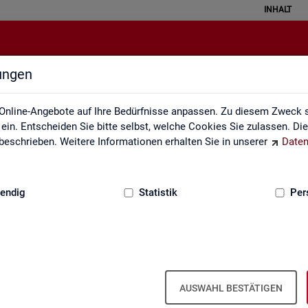
INHALT
lungen
Monatsbericht
Online-Angebote auf Ihre Bedürfnisse anpassen. Zu diesem Zweck s
in. Entscheiden Sie bitte selbst, welche Cookies Sie zulassen. Di
eschrieben. Weitere Informationen erhalten Sie in unserer
Daten
:
GRUNDLAGEN
endig
Statistik
Per
natsbericht
Mo­nats­be­richt
AUSWAHL BESTÄTIGEN
el­le Ent­wick­lung am Ar­beits- und Aus­bil­dungs­markt in Deutsch­land. Er