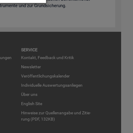
n­stru­men­te und zur Grund­si­che­rung.
SER­VICE
run­gen
Kon­takt, Feed­back und Kri­tik
News­let­ter
Ver­öf­fent­li­chungs­ka­len­der
In­di­vi­du­el­le Aus­wer­tungs­an­lie­gen
Über uns
English Site
Hin­wei­se zur Quel­len­an­ga­be und Zi­tie­
rung (PDF, 132KB)