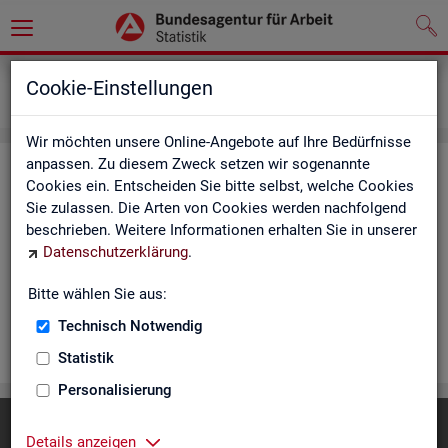
Statistiken
Rundschau Arbeitsmarkt
Cookie-Einstellungen
Monatsbericht
Wir möchten unsere Online-Angebote auf Ihre Bedürfnisse
anpassen. Zu diesem Zweck setzen wir sogenannte
Mo­nats­be­richt
Cookies ein. Entscheiden Sie bitte selbst, welche Cookies
Sie zulassen. Die Arten von Cookies werden nachfolgend
Der Be­richt gibt einen Über­blick über die ak­tu­el­le Ent­wick­
beschrieben. Weitere Informationen erhalten Sie in unserer
lung am Ar­beits- und Aus­bil­dungs­markt in Deutsch­land. Er in­
Datenschutzerklärung
.
for­miert für den ak­tu­el­len Be­richts­mo­nat zu Ar­beits­lo­sig­keit
und Un­ter­be­schäf­ti­gung, Er­werbs­tä­tig­keit, Ein­satz von ar­
Bitte wählen Sie aus:
beits­markt­po­li­ti­scher In­stru­men­te und zur Grund­si­che­rung.
Technisch Notwendig
WEI­TER
Statistik
Personalisierung
Diese Seite
empfehlen
Details anzeigen