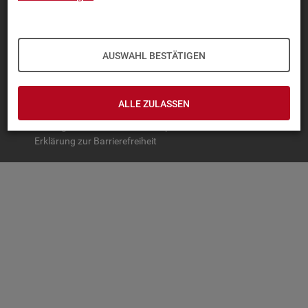
TOP-PRO­DUK­TE
IN­TER­AK­TI­VE STA­TIS­TI­KEN
AUSWAHL BESTÄTIGEN
GRUND­LA­GEN
SER­VICE
ALLE ZULASSEN
© Bundesagentur für Arbeit
Impressum
Datenschutz
Erklärung zur Barrierefreiheit