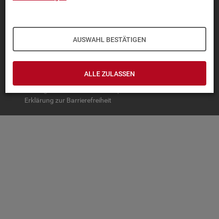
TOP-PRO­DUK­TE
IN­TER­AK­TI­VE STA­TIS­TI­KEN
AUSWAHL BESTÄTIGEN
GRUND­LA­GEN
SER­VICE
ALLE ZULASSEN
© Bundesagentur für Arbeit
Impressum
Datenschutz
Erklärung zur Barrierefreiheit