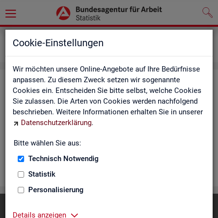
Statistiken
Rundschau Arbeitsmarkt
Cookie-Einstellungen
Monatsbericht
Wir möchten unsere Online-Angebote auf Ihre Bedürfnisse
anpassen. Zu diesem Zweck setzen wir sogenannte
Mo­nats­be­richt
Cookies ein. Entscheiden Sie bitte selbst, welche Cookies
Sie zulassen. Die Arten von Cookies werden nachfolgend
Der Be­richt gibt einen Über­blick über die ak­tu­el­le Ent­wick­
beschrieben. Weitere Informationen erhalten Sie in unserer
lung am Ar­beits- und Aus­bil­dungs­markt in Deutsch­land. Er in­
Datenschutzerklärung
.
for­miert für den ak­tu­el­len Be­richts­mo­nat zu Ar­beits­lo­sig­keit
und Un­ter­be­schäf­ti­gung, Er­werbs­tä­tig­keit, Ein­satz von ar­
Bitte wählen Sie aus:
beits­markt­po­li­ti­scher In­stru­men­te und zur Grund­si­che­rung.
Technisch Notwendig
WEI­TER
Statistik
Personalisierung
Diese Seite
empfehlen
Details anzeigen