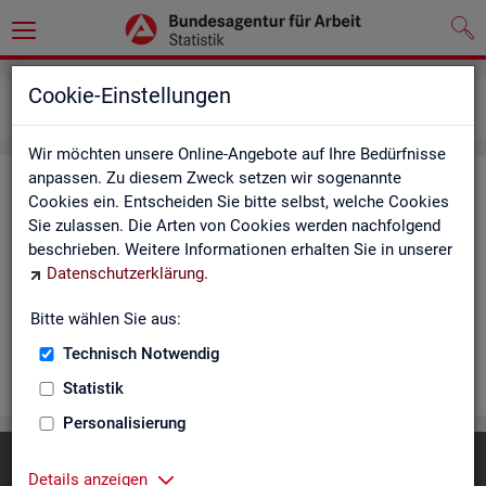
Statistiken
Rundschau Arbeitsmarkt
Cookie-Einstellungen
Monatsbericht
Wir möchten unsere Online-Angebote auf Ihre Bedürfnisse
anpassen. Zu diesem Zweck setzen wir sogenannte
Mo­nats­be­richt
Cookies ein. Entscheiden Sie bitte selbst, welche Cookies
Sie zulassen. Die Arten von Cookies werden nachfolgend
Der Be­richt gibt einen Über­blick über die ak­tu­el­le Ent­wick­
beschrieben. Weitere Informationen erhalten Sie in unserer
lung am Ar­beits- und Aus­bil­dungs­markt in Deutsch­land. Er in­
Datenschutzerklärung
.
for­miert für den ak­tu­el­len Be­richts­mo­nat zu Ar­beits­lo­sig­keit
und Un­ter­be­schäf­ti­gung, Er­werbs­tä­tig­keit, Ein­satz von ar­
Bitte wählen Sie aus:
beits­markt­po­li­ti­scher In­stru­men­te und zur Grund­si­che­rung.
Technisch Notwendig
WEI­TER
Statistik
Personalisierung
Diese Seite
empfehlen
Details anzeigen