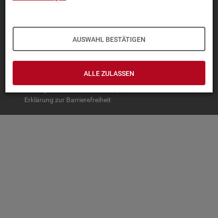
TOP-PRO­DUK­TE
IN­TER­AK­TI­VE STA­TIS­TI­KEN
AUSWAHL BESTÄTIGEN
GRUND­LA­GEN
SER­VICE
ALLE ZULASSEN
© Bundesagentur für Arbeit
Impressum
Datenschutz
Erklärung zur Barrierefreiheit