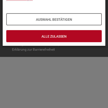
TOP-PRO­DUK­TE
IN­TER­AK­TI­VE STA­TIS­TI­KEN
AUSWAHL BESTÄTIGEN
GRUND­LA­GEN
SER­VICE
ALLE ZULASSEN
© Bundesagentur für Arbeit
Impressum
Datenschutz
Erklärung zur Barrierefreiheit