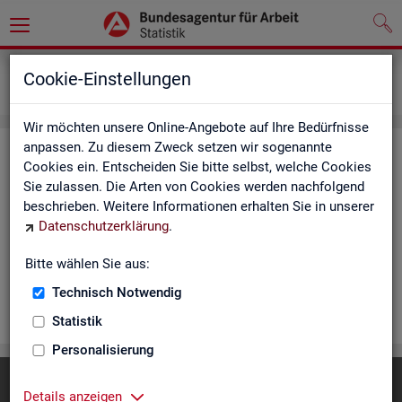
Statistiken
Rundschau Arbeitsmarkt
Cookie-Einstellungen
Monatsbericht
Wir möchten unsere Online-Angebote auf Ihre Bedürfnisse
anpassen. Zu diesem Zweck setzen wir sogenannte
Mo­nats­be­richt
Cookies ein. Entscheiden Sie bitte selbst, welche Cookies
Sie zulassen. Die Arten von Cookies werden nachfolgend
Der Be­richt gibt einen Über­blick über die ak­tu­el­le Ent­wick­
beschrieben. Weitere Informationen erhalten Sie in unserer
lung am Ar­beits- und Aus­bil­dungs­markt in Deutsch­land. Er in­
Datenschutzerklärung
.
for­miert für den ak­tu­el­len Be­richts­mo­nat zu Ar­beits­lo­sig­keit
und Un­ter­be­schäf­ti­gung, Er­werbs­tä­tig­keit, Ein­satz von ar­
Bitte wählen Sie aus:
beits­markt­po­li­ti­scher In­stru­men­te und zur Grund­si­che­rung.
Technisch Notwendig
WEI­TER
Statistik
Personalisierung
Diese Seite
empfehlen
Details anzeigen