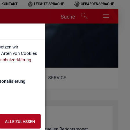
KONTAKT
LEICHTE SPRACHE
GEBÄRDENSPRACHE
Suche
etzen wir
e Arten von Cookies
schutzerklärung
.
SERVICE
sonalisierung
ALLE ZULASSEN
 in­for­miert für den ak­tu­el­len Be­richts­mo­nat