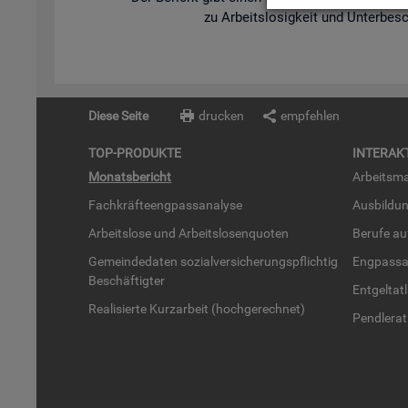
zu Ar­beits­lo­sig­keit und Un­ter­be­s
Diese Seite
drucken
empfehlen
TOP-PRO­DUK­TE
IN­TER­AK­
Mo­nats­be­richt
Ar­beits­ma
Fach­kräf­te­eng­pass­ana­ly­se
Aus­bil­du
Ar­beits­lo­se und Ar­beits­lo­sen­quo­ten
Be­ru­fe a
Ge­mein­de­da­ten so­zi­al­ver­si­che­rungs­pflich­tig
Eng­pass­a
Be­schäf­tig­ter
Ent­gel­t­at
Rea­li­sier­te Kurz­ar­beit (hoch­ge­rech­net)
Pend­ler­at