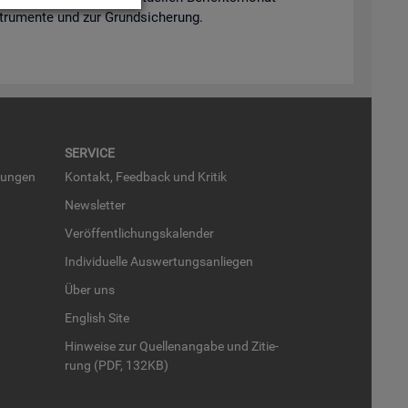
n­stru­men­te und zur Grund­si­che­rung.
SER­VICE
run­gen
Kon­takt, Feed­back und Kri­tik
News­let­ter
Ver­öf­fent­li­chungs­ka­len­der
In­di­vi­du­el­le Aus­wer­tungs­an­lie­gen
Über uns
English Site
Hin­wei­se zur Quel­len­an­ga­be und Zi­tie­
rung (PDF, 132KB)