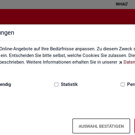
INHALT
lungen
Monatsbericht
Online-Angebote auf Ihre Bedürfnisse anpassen. Zu diesem Zweck s
in. Entscheiden Sie bitte selbst, welche Cookies Sie zulassen. Di
eschrieben. Weitere Informationen erhalten Sie in unserer
Daten
:
GRUNDLAGEN
endig
Statistik
Per
natsbericht
Mo­nats­be­richt
AUSWAHL BESTÄTIGEN
el­le Ent­wick­lung am Ar­beits- und Aus­bil­dungs­markt in Deutsch­land. Er