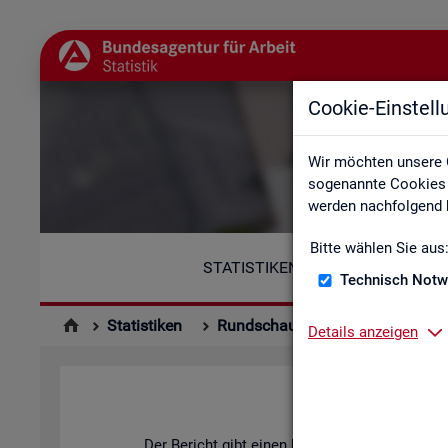
Cookie-Einstel
Wir möchten unsere 
sogenannte Cookies e
werden nachfolgend b
Bitte wählen Sie aus
STATISTIKEN
Technisch Notw
Statistiken
Rundschau Arbeitsmarkt
Mo
Details anzeigen
Der Be­richt gibt einen Über­blick über die ak­tu­