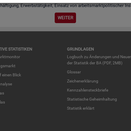
chäf­ti­gung, Er­werbs­tä­tig­keit, Ein­satz von ar­beits­markt­po­li­ti­scher I
WEI­TER
TI­VE STA­TIS­TI­KEN
GRUND­LA­GEN
rkt­mo­ni­tor
Log­buch zu Än­de­run­gen und Neue­
der Sta­tis­tik der BA (PDF, 2MB)
ngs­markt
Glos­sar
uf einen Blick
Zei­chen­er­klä­rung
na­ly­se
Kenn­zah­len­steck­brie­fe
­las
Sta­tis­ti­sche Ge­heim­hal­tung
­las
Sta­tis­tik er­klärt