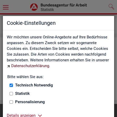
Statistiken
Rundschau Arbeitsmarkt
Cookie-Einstellungen
Monatsbericht
Wir möchten unsere Online-Angebote auf Ihre Bedürfnisse
anpassen. Zu diesem Zweck setzen wir sogenannte
Mo­nats­be­richt
Cookies ein. Entscheiden Sie bitte selbst, welche Cookies
Sie zulassen. Die Arten von Cookies werden nachfolgend
Der Be­richt gibt einen Über­blick über die ak­tu­el­le Ent­wick­
beschrieben. Weitere Informationen erhalten Sie in unserer
lung am Ar­beits- und Aus­bil­dungs­markt in Deutsch­land. Er in­
Datenschutzerklärung
.
for­miert für den ak­tu­el­len Be­richts­mo­nat zu Ar­beits­lo­sig­keit
und Un­ter­be­schäf­ti­gung, Er­werbs­tä­tig­keit, Ein­satz von ar­
Bitte wählen Sie aus:
beits­markt­po­li­ti­scher In­stru­men­te und zur Grund­si­che­rung.
Technisch Notwendig
WEI­TER
Statistik
Personalisierung
Diese Seite
empfehlen
Details anzeigen