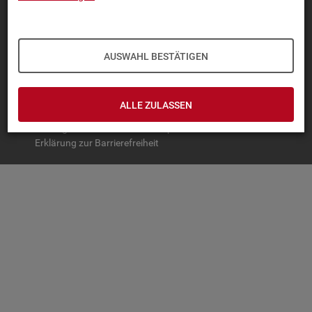
TOP-PRO­DUK­TE
IN­TER­AK­TI­VE STA­TIS­TI­KEN
AUSWAHL BESTÄTIGEN
GRUND­LA­GEN
SER­VICE
ALLE ZULASSEN
© Bundesagentur für Arbeit
Impressum
Datenschutz
Erklärung zur Barrierefreiheit