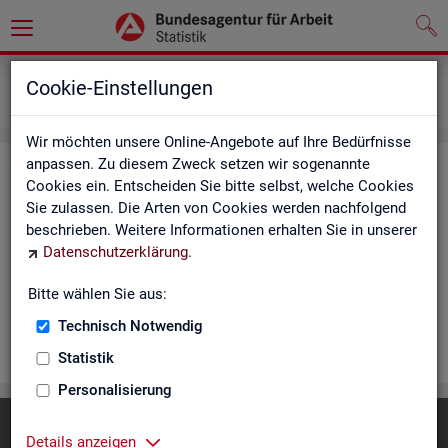
Statistiken
Rundschau Arbeitsmarkt
Cookie-Einstellungen
Monatsbericht
Wir möchten unsere Online-Angebote auf Ihre Bedürfnisse
anpassen. Zu diesem Zweck setzen wir sogenannte
Mo­nats­be­richt
Cookies ein. Entscheiden Sie bitte selbst, welche Cookies
Sie zulassen. Die Arten von Cookies werden nachfolgend
Der Be­richt gibt einen Über­blick über die ak­tu­el­le Ent­wick­
beschrieben. Weitere Informationen erhalten Sie in unserer
lung am Ar­beits- und Aus­bil­dungs­markt in Deutsch­land. Er in­
Datenschutzerklärung
.
for­miert für den ak­tu­el­len Be­richts­mo­nat zu Ar­beits­lo­sig­keit
und Un­ter­be­schäf­ti­gung, Er­werbs­tä­tig­keit, Ein­satz von ar­
Bitte wählen Sie aus:
beits­markt­po­li­ti­scher In­stru­men­te und zur Grund­si­che­rung.
Technisch Notwendig
WEI­TER
Statistik
Personalisierung
Diese Seite
empfehlen
Details anzeigen