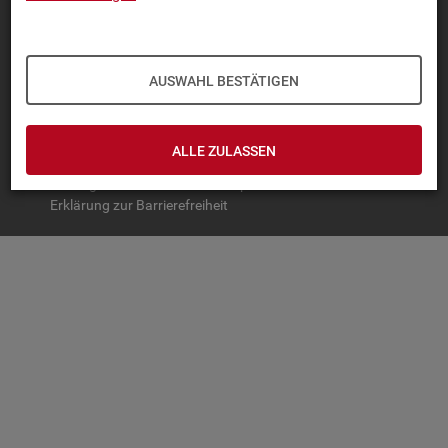
TOP-PRO­DUK­TE
IN­TER­AK­TI­VE STA­TIS­TI­KEN
AUSWAHL BESTÄTIGEN
GRUND­LA­GEN
SER­VICE
ALLE ZULASSEN
© Bundesagentur für Arbeit
Impressum
Datenschutz
Erklärung zur Barrierefreiheit