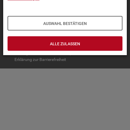
TOP-PRO­DUK­TE
IN­TER­AK­TI­VE STA­TIS­TI­KEN
AUSWAHL BESTÄTIGEN
GRUND­LA­GEN
SER­VICE
ALLE ZULASSEN
© Bundesagentur für Arbeit
Impressum
Datenschutz
Erklärung zur Barrierefreiheit