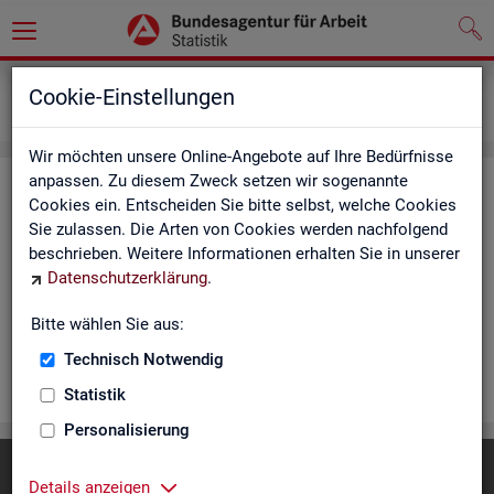
Statistiken
Rundschau Arbeitsmarkt
Cookie-Einstellungen
Monatsbericht
Wir möchten unsere Online-Angebote auf Ihre Bedürfnisse
anpassen. Zu diesem Zweck setzen wir sogenannte
Mo­nats­be­richt
Cookies ein. Entscheiden Sie bitte selbst, welche Cookies
Sie zulassen. Die Arten von Cookies werden nachfolgend
Der Be­richt gibt einen Über­blick über die ak­tu­el­le Ent­wick­
beschrieben. Weitere Informationen erhalten Sie in unserer
lung am Ar­beits- und Aus­bil­dungs­markt in Deutsch­land. Er in­
Datenschutzerklärung
.
for­miert für den ak­tu­el­len Be­richts­mo­nat zu Ar­beits­lo­sig­keit
und Un­ter­be­schäf­ti­gung, Er­werbs­tä­tig­keit, Ein­satz von ar­
Bitte wählen Sie aus:
beits­markt­po­li­ti­scher In­stru­men­te und zur Grund­si­che­rung.
Technisch Notwendig
WEI­TER
Statistik
Personalisierung
Diese Seite
empfehlen
Details anzeigen