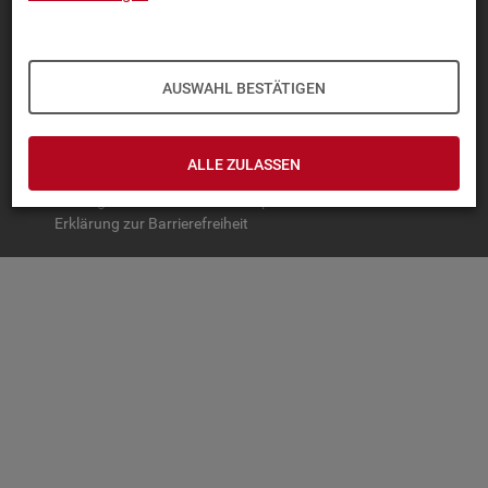
TOP-PRO­DUK­TE
IN­TER­AK­TI­VE STA­TIS­TI­KEN
AUSWAHL BESTÄTIGEN
GRUND­LA­GEN
SER­VICE
ALLE ZULASSEN
© Bundesagentur für Arbeit
Impressum
Datenschutz
Erklärung zur Barrierefreiheit