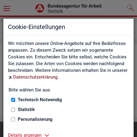
Statistiken
Rundschau Arbeitsmarkt
Cookie-Einstellungen
Monatsbericht
Wir möchten unsere Online-Angebote auf Ihre Bedürfnisse
anpassen. Zu diesem Zweck setzen wir sogenannte
Mo­nats­be­richt
Cookies ein. Entscheiden Sie bitte selbst, welche Cookies
Sie zulassen. Die Arten von Cookies werden nachfolgend
Der Be­richt gibt einen Über­blick über die ak­tu­el­le Ent­wick­
beschrieben. Weitere Informationen erhalten Sie in unserer
lung am Ar­beits- und Aus­bil­dungs­markt in Deutsch­land. Er in­
Datenschutzerklärung
.
for­miert für den ak­tu­el­len Be­richts­mo­nat zu Ar­beits­lo­sig­keit
und Un­ter­be­schäf­ti­gung, Er­werbs­tä­tig­keit, Ein­satz von ar­
Bitte wählen Sie aus:
beits­markt­po­li­ti­scher In­stru­men­te und zur Grund­si­che­rung.
Technisch Notwendig
WEI­TER
Statistik
Personalisierung
Diese Seite
empfehlen
Details anzeigen