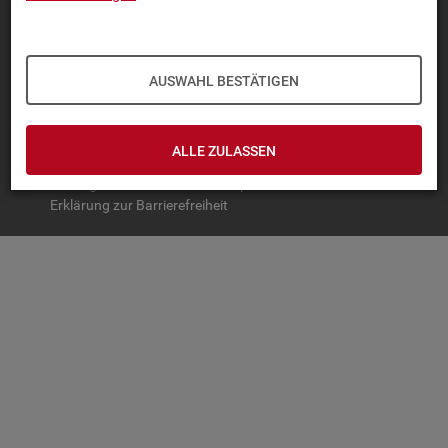
TOP-PRO­DUK­TE
IN­TER­AK­TI­VE STA­TIS­TI­KEN
AUSWAHL BESTÄTIGEN
GRUND­LA­GEN
SER­VICE
ALLE ZULASSEN
© Bundesagentur für Arbeit
Impressum
Datenschutz
Erklärung zur Barrierefreiheit