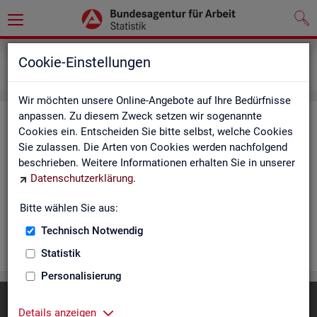
Statistiken
Rundschau Arbeitsmarkt
Cookie-Einstellungen
Monatsbericht
Wir möchten unsere Online-Angebote auf Ihre Bedürfnisse
anpassen. Zu diesem Zweck setzen wir sogenannte
Mo­nats­be­richt
Cookies ein. Entscheiden Sie bitte selbst, welche Cookies
Sie zulassen. Die Arten von Cookies werden nachfolgend
Der Be­richt gibt einen Über­blick über die ak­tu­el­le Ent­wick­
beschrieben. Weitere Informationen erhalten Sie in unserer
lung am Ar­beits- und Aus­bil­dungs­markt in Deutsch­land. Er in­
Datenschutzerklärung
.
for­miert für den ak­tu­el­len Be­richts­mo­nat zu Ar­beits­lo­sig­keit
und Un­ter­be­schäf­ti­gung, Er­werbs­tä­tig­keit, Ein­satz von ar­
Bitte wählen Sie aus:
beits­markt­po­li­ti­scher In­stru­men­te und zur Grund­si­che­rung.
Technisch Notwendig
WEI­TER
Statistik
Personalisierung
Diese Seite
empfehlen
Details anzeigen