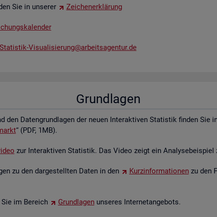
­den Sie in un­se­rer
Zei­chen­er­klä­rung
li­chungs­ka­len­der
tatistik-​Vis​uali​sier​ung@​arb​eits​agen​tur.​de
Grund­la­gen
 den Da­ten­grund­la­gen der neuen In­ter­ak­ti­ven Sta­tis­tik fin­den Sie 
­markt
“ (PDF, 1MB).
vi­deo
zur In­ter­ak­ti­ven Sta­tis­tik. Das Video zeigt ein Ana­ly­se­bei­spie
un­gen zu den dar­ge­stell­ten Daten in den
Kurz­in­for­ma­tio­nen
zu den Fa
en Sie im Be­reich
Grund­la­gen
un­se­res In­ter­net­an­ge­bots.