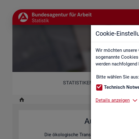
Cookie-Einstel
Ökolog
Wir möchten unsere 
sogenannte Cookies e
werden nachfolgend b
Bitte wählen Sie aus
STATISTIKEN
Technisch Notw
Details anzeigen
Aus­wir­kun­gen 
Die öko­lo­gi­sche Trans­for­ma­ti­on be­trifft die 