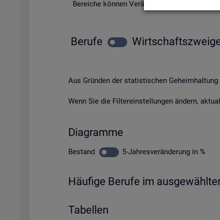
Be­rei­che kön­nen Ver­än­de­run­gen und Pro­blem
Be­ru­fe
Wirt­schafts­zwei­g
Aus Grün­den der sta­tis­ti­schen Ge­heim­hal­tung 
Wenn Sie die Fil­ter­ein­stel­lun­gen än­dern, ak­tua­
Dia­gram­me
Be­stand
5-Jah­res­ver­än­de­rung in %
Häu­fi­ge Be­ru­fe im aus­ge­wähl­te
Ta­bel­len