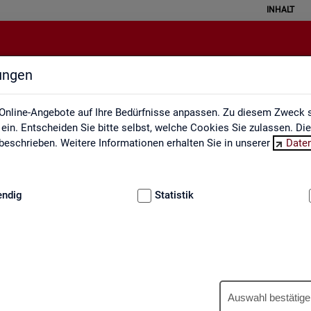
INHALT
lungen
ische Transformation des Arbeits
Online-Angebote auf Ihre Bedürfnisse anpassen. Zu diesem Zweck s
in. Entscheiden Sie bitte selbst, welche Cookies Sie zulassen. Di
eschrieben. Weitere Informationen erhalten Sie in unserer
Date
:
GRUNDLAGEN
endig
Statistik
der öko­lo­gi­schen Trans­for­ma­ti­on auf d
Auswahl bestätige
ge­sam­te Wirt­schaft. Ein­zel­ne Be­rei­che sind al­ler­dings be­son­ders be