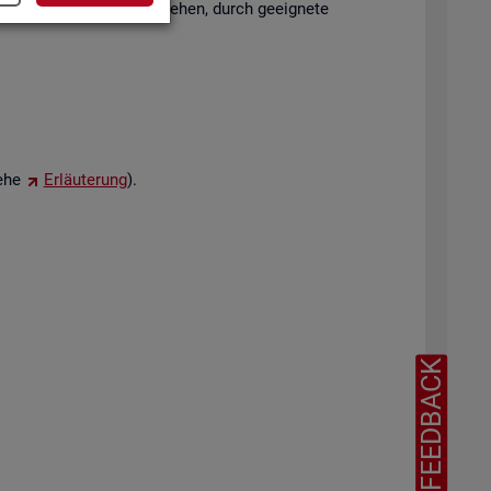
hen Trans­for­ma­ti­on ste­hen, durch ge­eig­ne­te
iehe
Er­läu­te­rung
).
FEEDBACK