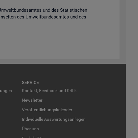
 Um­welt­bun­des­am­tes und des Sta­tis­ti­schen
en­sei­ten des Um­welt­bun­des­am­tes und des
SER­VICE
run­gen
Kon­takt, Feed­back und Kri­tik
News­let­ter
Ver­öf­fent­li­chungs­ka­len­der
In­di­vi­du­el­le Aus­wer­tungs­an­lie­gen
Über uns