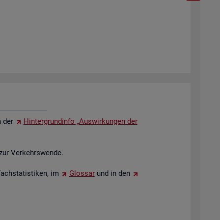
in der
Hin­ter­grund­in­fo „Aus­wir­kun­gen der
l zur Ver­kehrs­wen­de.
ch­sta­tis­ti­ken, im
Glos­sar
und in den