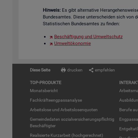
Hin­weis:
Es gibt al­ter­na­ti­ve Her­an­ge­hens­we
Bun­des­am­tes. Diese un­ter­schei­den sich von d
Sta­tis­ti­schen Bun­des­am­tes zu fin­den:
Be­schäf­ti­gung und Um­welt­schutz
Um­welt­öko­no­mie
Diese Seite
drucken
empfehlen
TOP-PRO­DUK­TE
IN­TER­AK­
Mo­nats­be­richt
Ar­beits­ma
Fach­kräf­te­eng­pass­ana­ly­se
Aus­bil­du
Ar­beits­lo­se und Ar­beits­lo­sen­quo­ten
Be­ru­fe a
Ge­mein­de­da­ten so­zi­al­ver­si­che­rungs­pflich­tig
Eng­pass­a
Be­schäf­tig­ter
Ent­gel­t­at
Rea­li­sier­te Kurz­ar­beit (hoch­ge­rech­net)