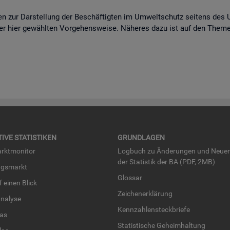
i­sen zur Dar­stel­lung der Be­schäf­tig­ten im Um­welt­schutz sei­tens des
er hier ge­wähl­ten Vor­ge­hens­wei­se. Nä­he­res dazu ist auf den The­m
TI­VE STA­TIS­TI­KEN
GRUND­LA­GEN
rkt­mo­ni­tor
Log­buch zu Än­de­run­gen und Neue­
der Sta­tis­tik der BA (PDF, 2MB)
ngs­markt
Glos­sar
uf einen Blick
Zei­chen­er­klä­rung
na­ly­se
Kenn­zah­len­steck­brie­fe
­las
Sta­tis­ti­sche Ge­heim­hal­tung