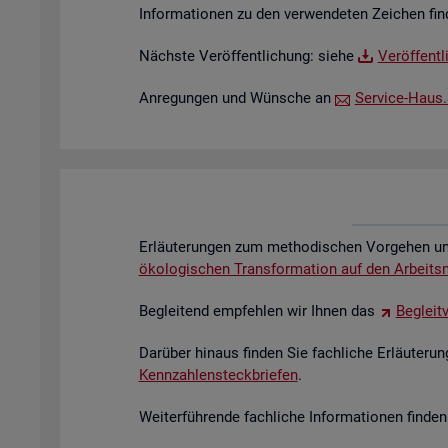
In­for­ma­tio­nen zu den ver­wen­de­ten Zei­chen fin
Nächs­te Ver­öf­fent­li­chung: siehe
Ver­öf­fent­
An­re­gun­gen und Wün­sche an
Ser­vice-Haus.​S
Er­läu­te­run­gen zum me­tho­di­schen Vor­ge­hen und
öko­lo­gi­schen Trans­for­ma­ti­on auf den Ar­beits
Be­glei­tend emp­feh­len wir Ihnen das
Be­gleit­
Dar­über hin­aus fin­den Sie fach­li­che Er­läu­te­r
Kenn­zah­len­steck­brie­fen
.
Wei­ter­füh­ren­de fach­li­che In­for­ma­tio­nen fin­d