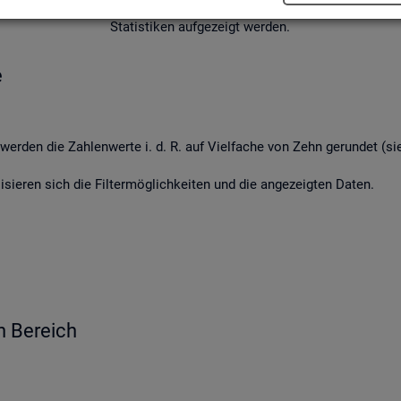
­la­gen des Ar­beits­mark­tes, die im Zu­sam­men­hang mit der öko­lo­gi­sc
Sta­tis­ti­ken auf­ge­zeigt wer­den.
e
wer­den die Zah­len­wer­te i. d. R. auf Viel­fa­che von Zehn ge­run­det (s
li­sie­ren sich die Fil­ter­mög­lich­kei­ten und die an­ge­zeig­ten Daten.
n Be­reich