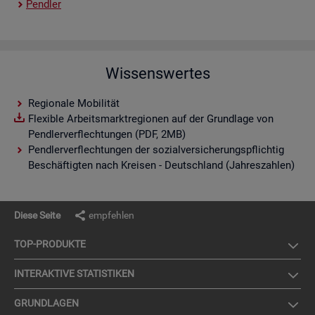
Pend­ler
Wissenswertes
Regionale Mobilität
Flexible Arbeitsmarktregionen auf der Grundlage von
Pendlerverflechtungen (PDF, 2MB)
Pendlerverflechtungen der sozialversicherungspflichtig
Beschäftigten nach Kreisen - Deutschland (Jahreszahlen)
Diese Seite
empfehlen
TOP-PRO­DUK­TE
IN­TER­AK­TI­VE STA­TIS­TI­KEN
GRUND­LA­GEN