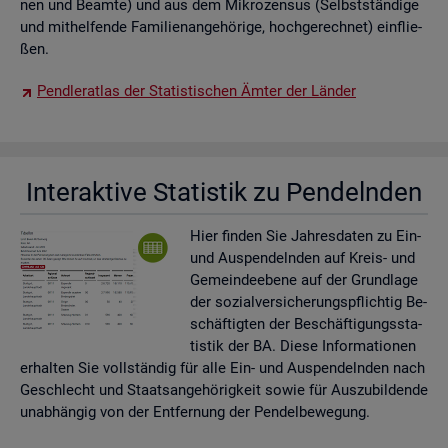
nen und Be­am­te) und aus dem Mi­kro­zen­sus (Selbst­stän­di­ge
und mit­hel­fen­de Fa­mi­li­en­an­ge­hö­ri­ge, hoch­ge­rech­net) ein­flie­
ßen.
Pend­ler­at­las der Sta­tis­ti­schen Ämter der Län­der
In­ter­ak­ti­ve Sta­tis­tik zu Pen­deln­den
Hier fin­den Sie Jah­res­da­ten zu Ein-
und Aus­pen­deln­den auf Kreis- und
Ge­mein­de­ebe­ne auf der Grund­la­ge
der so­zi­al­ver­si­che­rungs­pflich­tig Be­
schäf­tig­ten der Be­schäf­ti­gungs­sta­
tis­tik der BA. Diese In­for­ma­tio­nen
er­hal­ten Sie voll­stän­dig für alle Ein- und Aus­pen­deln­den nach
Ge­schlecht und Staats­an­ge­hö­rig­keit sowie für Aus­zu­bil­den­de
un­ab­hän­gig von der Ent­fer­nung der Pen­del­be­we­gung.