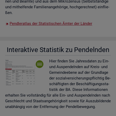
nen und Be­am­te) und aus dem Mi­kro­zen­sus (Selbst­stän­di­ge
und mit­hel­fen­de Fa­mi­li­en­an­ge­hö­ri­ge, hoch­ge­rech­net) ein­flie­
ßen.
Pend­ler­at­las der Sta­tis­ti­schen Ämter der Län­der
In­ter­ak­ti­ve Sta­tis­tik zu Pen­deln­den
Hier fin­den Sie Jah­res­da­ten zu Ein-
und Aus­pen­deln­den auf Kreis- und
Ge­mein­de­ebe­ne auf der Grund­la­ge
der so­zi­al­ver­si­che­rungs­pflich­tig Be­
schäf­tig­ten der Be­schäf­ti­gungs­sta­
tis­tik der BA. Diese In­for­ma­tio­nen
er­hal­ten Sie voll­stän­dig für alle Ein- und Aus­pen­deln­den nach
Ge­schlecht und Staats­an­ge­hö­rig­keit sowie für Aus­zu­bil­den­de
un­ab­hän­gig von der Ent­fer­nung der Pen­del­be­we­gung.