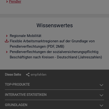
Pend­ler
Wissenswertes
Regionale Mobilität
Flexible Arbeitsmarktregionen auf der Grundlage von
Pendlerverflechtungen (PDF, 2MB)
Pendlerverflechtungen der sozialversicherungspflichtig
Beschäftigten nach Kreisen - Deutschland (Jahreszahlen)
Diese Seite
empfehlen
TOP-PRO­DUK­TE
IN­TER­AK­TI­VE STA­TIS­TI­KEN
GRUND­LA­GEN