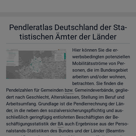
Pend­ler­at­las Deutsch­land der Sta­
tis­ti­schen Ämter der Län­der
Hier kön­nen Sie die er­
werbs­be­ding­ten po­ten­zi­el­len
Mo­bi­li­täts­strö­me von Per­
so­nen, die im Bun­des­ge­biet
ar­bei­ten und/oder woh­nen,
be­trach­ten. Sie fin­den die
Pen­del­zah­len für Ge­mein­den
bzw.
Ge­mein­de­ver­bän­de, ge­glie­
dert nach Ge­schlecht, Al­ters­klas­sen, Stel­lung im Beruf und
Ar­beits­um­fang. Grund­la­ge ist die Pend­ler­rech­nung der Län­
der, in die neben den so­zi­al­ver­si­che­rungs­pflich­tig und aus­
schlie­ß­lich ge­ring­fü­gig ent­lohn­ten Be­schäf­tig­ten der Be­
schäf­ti­gungs­sta­tis­tik der
BA
auch Er­geb­nis­se aus der Per­so­
nal­stands-Sta­tis­ti­ken des Bun­des und der Län­der (Be­am­tin­