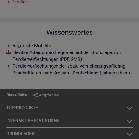
Pend­ler
Wissenswertes
Regionale Mobilität
Flexible Arbeitsmarktregionen auf der Grundlage von
Pendlerverflechtungen (PDF, 2MB)
Pendlerverflechtungen der sozialversicherungspflichtig
Beschäftigten nach Kreisen - Deutschland (Jahreszahlen)
Diese Seite
empfehlen
TOP-PRO­DUK­TE
IN­TER­AK­TI­VE STA­TIS­TI­KEN
GRUND­LA­GEN