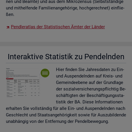
nen und Be­am­te) und aus dem Mi­kro­zen­sus (Selbst­stän­di­ge
und mit­hel­fen­de Fa­mi­li­en­an­ge­hö­ri­ge, hoch­ge­rech­net) ein­flie­
ßen.
Pend­ler­at­las der Sta­tis­ti­schen Ämter der Län­der
In­ter­ak­ti­ve Sta­tis­tik zu Pen­deln­den
Hier fin­den Sie Jah­res­da­ten zu Ein-
und Aus­pen­deln­den auf Kreis- und
Ge­mein­de­ebe­ne auf der Grund­la­ge
der so­zi­al­ver­si­che­rungs­pflich­tig Be­
schäf­tig­ten der Be­schäf­ti­gungs­sta­
tis­tik der BA. Diese In­for­ma­tio­nen
er­hal­ten Sie voll­stän­dig für alle Ein- und Aus­pen­deln­den nach
Ge­schlecht und Staats­an­ge­hö­rig­keit sowie für Aus­zu­bil­den­de
un­ab­hän­gig von der Ent­fer­nung der Pen­del­be­we­gung.