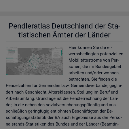
Pend­ler­at­las Deutsch­land der Sta­
tis­ti­schen Ämter der Län­der
Hier kön­nen Sie die er­
werbs­be­ding­ten po­ten­zi­el­len
Mo­bi­li­täts­strö­me von Per­
so­nen, die im Bun­des­ge­biet
ar­bei­ten und/oder woh­nen,
be­trach­ten. Sie fin­den die
Pen­del­zah­len für Ge­mein­den
bzw.
Ge­mein­de­ver­bän­de, ge­glie­
dert nach Ge­schlecht, Al­ters­klas­sen, Stel­lung im Beruf und
Ar­beits­um­fang. Grund­la­ge ist die Pend­ler­rech­nung der Län­
der, in die neben den so­zi­al­ver­si­che­rungs­pflich­tig und aus­
schlie­ß­lich ge­ring­fü­gig ent­lohn­ten Be­schäf­tig­ten der Be­
schäf­ti­gungs­sta­tis­tik der
BA
auch Er­geb­nis­se aus der Per­so­
nal­stands-Sta­tis­ti­ken des Bun­des und der Län­der (Be­am­tin­