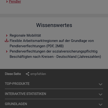
Pend­ler
Wissenswertes
Regionale Mobilität
Flexible Arbeitsmarktregionen auf der Grundlage von
Pendlerverflechtungen (PDF, 2MB)
Pendlerverflechtungen der sozialversicherungspflichtig
Beschäftigten nach Kreisen - Deutschland (Jahreszahlen)
Diese Seite
empfehlen
TOP-PRO­DUK­TE
IN­TER­AK­TI­VE STA­TIS­TI­KEN
GRUND­LA­GEN