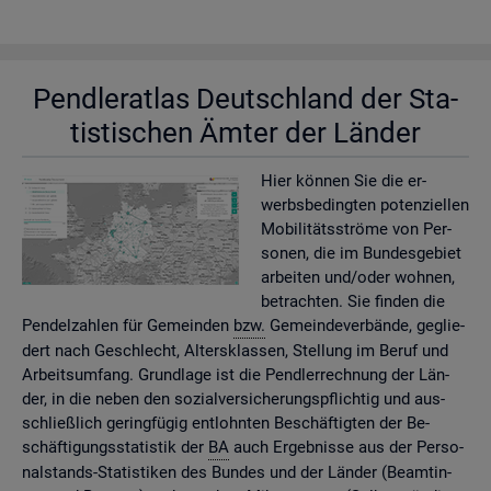
Pend­ler­at­las Deutsch­land der Sta­
tis­ti­schen Ämter der Län­der
Hier kön­nen Sie die er­
werbs­be­ding­ten po­ten­zi­el­len
Mo­bi­li­täts­strö­me von Per­
so­nen, die im Bun­des­ge­biet
ar­bei­ten und/oder woh­nen,
be­trach­ten. Sie fin­den die
Pen­del­zah­len für Ge­mein­den
bzw.
Ge­mein­de­ver­bän­de, ge­glie­
dert nach Ge­schlecht, Al­ters­klas­sen, Stel­lung im Beruf und
Ar­beits­um­fang. Grund­la­ge ist die Pend­ler­rech­nung der Län­
der, in die neben den so­zi­al­ver­si­che­rungs­pflich­tig und aus­
schlie­ß­lich ge­ring­fü­gig ent­lohn­ten Be­schäf­tig­ten der Be­
schäf­ti­gungs­sta­tis­tik der
BA
auch Er­geb­nis­se aus der Per­so­
nal­stands-Sta­tis­ti­ken des Bun­des und der Län­der (Be­am­tin­