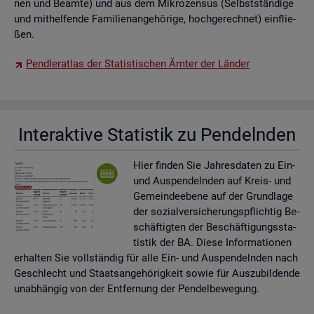
nen und Be­am­te) und aus dem Mi­kro­zen­sus (Selbst­stän­di­ge
und mit­hel­fen­de Fa­mi­li­en­an­ge­hö­ri­ge, hoch­ge­rech­net) ein­flie­
ßen.
Pend­ler­at­las der Sta­tis­ti­schen Ämter der Län­der
In­ter­ak­ti­ve Sta­tis­tik zu Pen­deln­den
Hier fin­den Sie Jah­res­da­ten zu Ein-
und Aus­pen­deln­den auf Kreis- und
Ge­mein­de­ebe­ne auf der Grund­la­ge
der so­zi­al­ver­si­che­rungs­pflich­tig Be­
schäf­tig­ten der Be­schäf­ti­gungs­sta­
tis­tik der BA. Diese In­for­ma­tio­nen
er­hal­ten Sie voll­stän­dig für alle Ein- und Aus­pen­deln­den nach
Ge­schlecht und Staats­an­ge­hö­rig­keit sowie für Aus­zu­bil­den­de
un­ab­hän­gig von der Ent­fer­nung der Pen­del­be­we­gung.