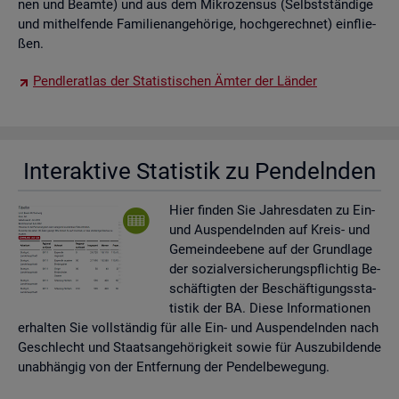
nen und Be­am­te) und aus dem Mi­kro­zen­sus (Selbst­stän­di­ge
und mit­hel­fen­de Fa­mi­li­en­an­ge­hö­ri­ge, hoch­ge­rech­net) ein­flie­
ßen.
Pend­ler­at­las der Sta­tis­ti­schen Ämter der Län­der
In­ter­ak­ti­ve Sta­tis­tik zu Pen­deln­den
Hier fin­den Sie Jah­res­da­ten zu Ein-
und Aus­pen­deln­den auf Kreis- und
Ge­mein­de­ebe­ne auf der Grund­la­ge
der so­zi­al­ver­si­che­rungs­pflich­tig Be­
schäf­tig­ten der Be­schäf­ti­gungs­sta­
tis­tik der BA. Diese In­for­ma­tio­nen
er­hal­ten Sie voll­stän­dig für alle Ein- und Aus­pen­deln­den nach
Ge­schlecht und Staats­an­ge­hö­rig­keit sowie für Aus­zu­bil­den­de
un­ab­hän­gig von der Ent­fer­nung der Pen­del­be­we­gung.