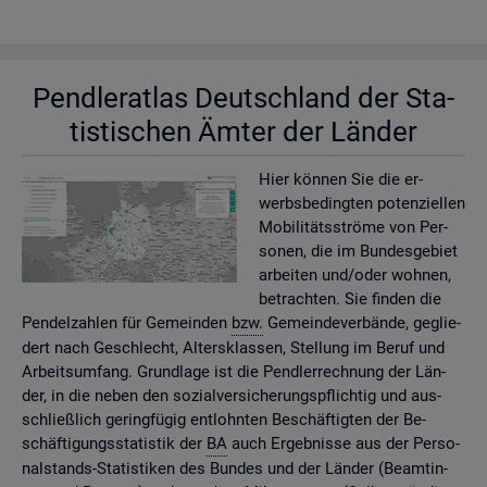
Pend­ler­at­las Deutsch­land der Sta­
tis­ti­schen Ämter der Län­der
Hier kön­nen Sie die er­
werbs­be­ding­ten po­ten­zi­el­len
Mo­bi­li­täts­strö­me von Per­
so­nen, die im Bun­des­ge­biet
ar­bei­ten und/oder woh­nen,
be­trach­ten. Sie fin­den die
Pen­del­zah­len für Ge­mein­den
bzw.
Ge­mein­de­ver­bän­de, ge­glie­
dert nach Ge­schlecht, Al­ters­klas­sen, Stel­lung im Beruf und
Ar­beits­um­fang. Grund­la­ge ist die Pend­ler­rech­nung der Län­
der, in die neben den so­zi­al­ver­si­che­rungs­pflich­tig und aus­
schlie­ß­lich ge­ring­fü­gig ent­lohn­ten Be­schäf­tig­ten der Be­
schäf­ti­gungs­sta­tis­tik der
BA
auch Er­geb­nis­se aus der Per­so­
nal­stands-Sta­tis­ti­ken des Bun­des und der Län­der (Be­am­tin­