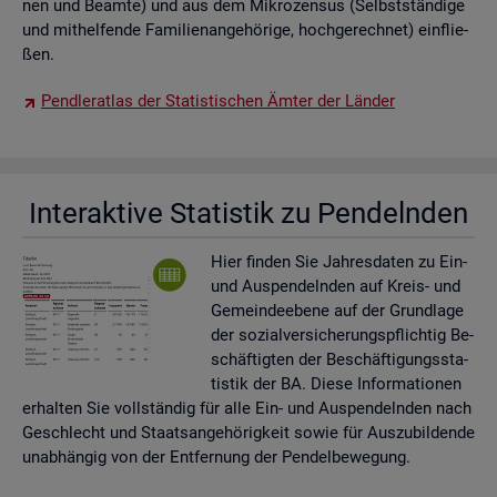
nen und Be­am­te) und aus dem Mi­kro­zen­sus (Selbst­stän­di­ge
und mit­hel­fen­de Fa­mi­li­en­an­ge­hö­ri­ge, hoch­ge­rech­net) ein­flie­
ßen.
Pend­ler­at­las der Sta­tis­ti­schen Ämter der Län­der
In­ter­ak­ti­ve Sta­tis­tik zu Pen­deln­den
Hier fin­den Sie Jah­res­da­ten zu Ein-
und Aus­pen­deln­den auf Kreis- und
Ge­mein­de­ebe­ne auf der Grund­la­ge
der so­zi­al­ver­si­che­rungs­pflich­tig Be­
schäf­tig­ten der Be­schäf­ti­gungs­sta­
tis­tik der BA. Diese In­for­ma­tio­nen
er­hal­ten Sie voll­stän­dig für alle Ein- und Aus­pen­deln­den nach
Ge­schlecht und Staats­an­ge­hö­rig­keit sowie für Aus­zu­bil­den­de
un­ab­hän­gig von der Ent­fer­nung der Pen­del­be­we­gung.