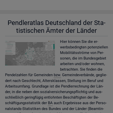
Pend­ler­at­las Deutsch­land der Sta­
tis­ti­schen Ämter der Län­der
Hier kön­nen Sie die er­
werbs­be­ding­ten po­ten­zi­el­len
Mo­bi­li­täts­strö­me von Per­
so­nen, die im Bun­des­ge­biet
ar­bei­ten und/oder woh­nen,
be­trach­ten. Sie fin­den die
Pen­del­zah­len für Ge­mein­den
bzw.
Ge­mein­de­ver­bän­de, ge­glie­
dert nach Ge­schlecht, Al­ters­klas­sen, Stel­lung im Beruf und
Ar­beits­um­fang. Grund­la­ge ist die Pend­ler­rech­nung der Län­
der, in die neben den so­zi­al­ver­si­che­rungs­pflich­tig und aus­
schlie­ß­lich ge­ring­fü­gig ent­lohn­ten Be­schäf­tig­ten der Be­
schäf­ti­gungs­sta­tis­tik der
BA
auch Er­geb­nis­se aus der Per­so­
nal­stands-Sta­tis­ti­ken des Bun­des und der Län­der (Be­am­tin­