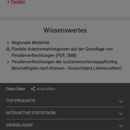
Pend­ler
Wissenswertes
Regionale Mobilität
Flexible Arbeitsmarktregionen auf der Grundlage von
Pendlerverflechtungen (PDF, 2MB)
Pendlerverflechtungen der sozialversicherungspflichtig
Beschäftigten nach Kreisen - Deutschland (Jahreszahlen)
Diese Seite
empfehlen
TOP-PRO­DUK­TE
IN­TER­AK­TI­VE STA­TIS­TI­KEN
GRUND­LA­GEN