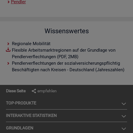
Pend­ler
Wissenswertes
Regionale Mobilität
Flexible Arbeitsmarktregionen auf der Grundlage von
Pendlerverflechtungen (PDF, 2MB)
Pendlerverflechtungen der sozialversicherungspflichtig
Beschäftigten nach Kreisen - Deutschland (Jahreszahlen)
Diese Seite
empfehlen
TOP-PRO­DUK­TE
IN­TER­AK­TI­VE STA­TIS­TI­KEN
GRUND­LA­GEN