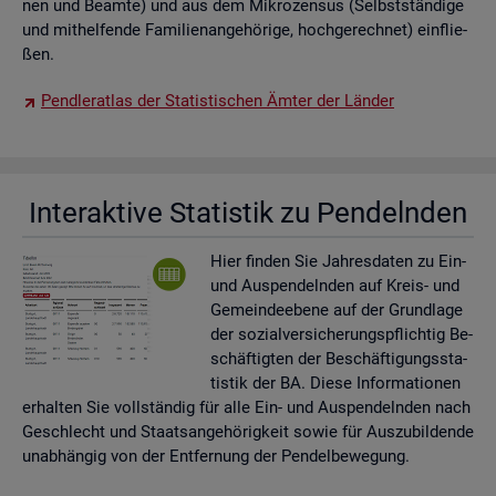
nen und Be­am­te) und aus dem Mi­kro­zen­sus (Selbst­stän­di­ge
und mit­hel­fen­de Fa­mi­li­en­an­ge­hö­ri­ge, hoch­ge­rech­net) ein­flie­
ßen.
Pend­ler­at­las der Sta­tis­ti­schen Ämter der Län­der
In­ter­ak­ti­ve Sta­tis­tik zu Pen­deln­den
Hier fin­den Sie Jah­res­da­ten zu Ein-
und Aus­pen­deln­den auf Kreis- und
Ge­mein­de­ebe­ne auf der Grund­la­ge
der so­zi­al­ver­si­che­rungs­pflich­tig Be­
schäf­tig­ten der Be­schäf­ti­gungs­sta­
tis­tik der BA. Diese In­for­ma­tio­nen
er­hal­ten Sie voll­stän­dig für alle Ein- und Aus­pen­deln­den nach
Ge­schlecht und Staats­an­ge­hö­rig­keit sowie für Aus­zu­bil­den­de
un­ab­hän­gig von der Ent­fer­nung der Pen­del­be­we­gung.