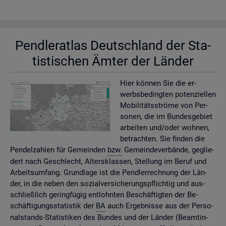
Pend­ler­at­las Deutsch­land der Sta­
tis­ti­schen Ämter der Län­der
Hier kön­nen Sie die er­
werbs­be­ding­ten po­ten­zi­el­len
Mo­bi­li­täts­strö­me von Per­
so­nen, die im Bun­des­ge­biet
ar­bei­ten und/oder woh­nen,
be­trach­ten. Sie fin­den die
Pen­del­zah­len für Ge­mein­den
bzw.
Ge­mein­de­ver­bän­de, ge­glie­
dert nach Ge­schlecht, Al­ters­klas­sen, Stel­lung im Beruf und
Ar­beits­um­fang. Grund­la­ge ist die Pend­ler­rech­nung der Län­
der, in die neben den so­zi­al­ver­si­che­rungs­pflich­tig und aus­
schlie­ß­lich ge­ring­fü­gig ent­lohn­ten Be­schäf­tig­ten der Be­
schäf­ti­gungs­sta­tis­tik der
BA
auch Er­geb­nis­se aus der Per­so­
nal­stands-Sta­tis­ti­ken des Bun­des und der Län­der (Be­am­tin­