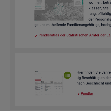
woh­nen, be­tra
klas­sen, Stel­
rungs­pflich­tig
der Per­so­nal
ge und mit­hel­fen­de Fa­mi­li­en­an­ge­hö­ri­ge, hoch­g
Pend­ler­at­las der Sta­tis­ti­schen Ämter der Lä
Hier fin­den Sie Jah­re
tig Be­schäf­tig­ten der
nach Ge­schlecht und St
Pend­ler