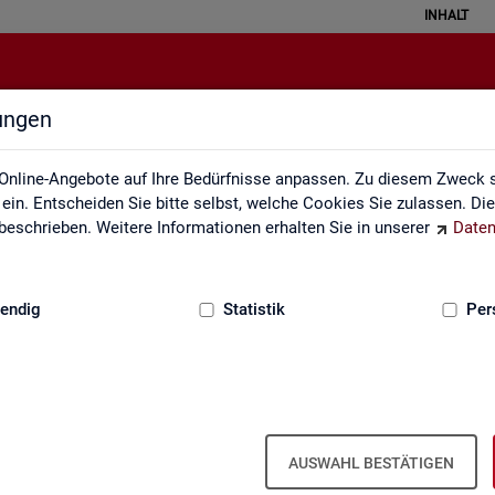
INHALT
lungen
Pendleratlas
Online-Angebote auf Ihre Bedürfnisse anpassen. Zu diesem Zweck s
in. Entscheiden Sie bitte selbst, welche Cookies Sie zulassen. Di
eschrieben. Weitere Informationen erhalten Sie in unserer
Daten
:
GRUNDLAGEN
endig
Statistik
Per
an­ten für Krei­se und Ge­mein­den/Ge­mein
AUSWAHL BESTÄTIGEN
 Kar­ten­dar­stel­lun­gen auf leicht nach­voll­zieh­ba­re Weise die er­werbs­b