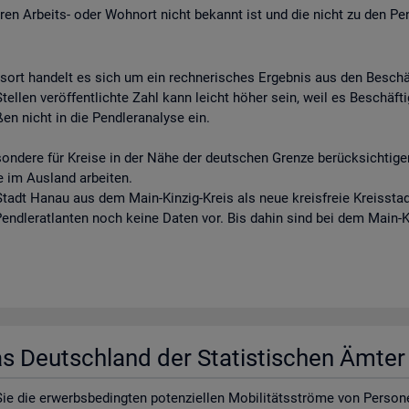
eren Arbeits- oder Wohnort nicht bekannt ist und die nicht zu den Pe
tsort handelt es sich um ein rechnerisches Ergebnis aus den Besch
llen veröffentlichte Zahl kann leicht höher sein, weil es Beschäftigt
en nicht in die Pendleranalyse ein.
sondere für Kreise in der Nähe der deutschen Grenze berücksichtigen
e im Ausland arbeiten.
tadt Hanau aus dem Main-Kinzig-Kreis als neue kreisfreie Kreisstadt
 Pendleratlanten noch keine Daten vor. Bis dahin sind bei dem Main-
las Deutsch­land der Sta­tis­ti­schen Ämte
e die er­werbs­be­ding­ten po­ten­zi­el­len Mo­bi­li­täts­strö­me von Per­so