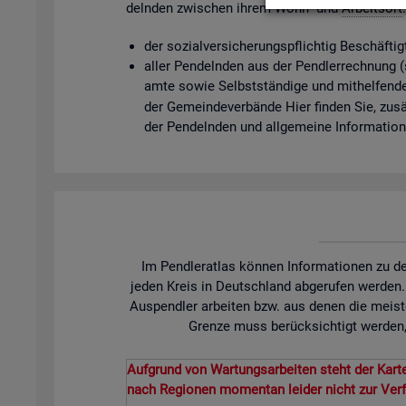
deln­den zwi­schen ihrem Wohn- und
Ar­beits­ort
der so­zi­al­ver­si­che­rungs­pflich­tig Be­schäf­t
aller Pen­deln­den aus der Pend­ler­rech­nung (so­
am­te sowie Selbst­stän­di­ge und mit­hel­fen­de
der Ge­mein­de­ver­bän­de Hier fin­den Sie, zu­sät
der Pen­deln­den und all­ge­mei­ne In­for­ma­tio
Im Pendleratlas können Informationen zu de
jeden Kreis in Deutschland abgerufen werden
Auspendler arbeiten bzw. aus denen die meist
Grenze muss berücksichtigt werden, 
Aufgrund von Wartungsarbeiten steht der Karte
nach Regionen momentan leider nicht zur Ver