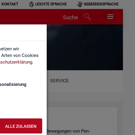
KONTAKT
LEICHTE SPRACHE
GEBÄRDENSPRACHE
Suche
etzen wir
e Arten von Cookies
schutzerklärung
.
SERVICE
sonalisierung
­de­ver­bän­de
ALLE ZULASSEN
e­ding­ten po­ten­ti­el­len
Be­we­gun­gen
von Pen­