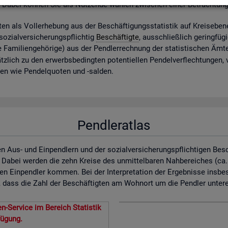
. Dabei kön­nen Sie als Nut­zen­de wäh­len zwi­schen einer Be­trach­tun
ig­ten als Vol­l­er­he­bung aus der Be­schäf­ti­gungs­sta­tis­tik auf Kreis­ebe­
zi­al­ver­si­che­rungs­pflich­tig
Be­schäf­tig­te
, aus­schlie­ß­lich ge­ring­fü­
 Fa­mi­li­en­ge­hö­ri­ge) aus der Pend­ler­rech­nung der sta­tis­ti­schen Ä
z­lich zu den er­werbs­be­ding­ten po­ten­ti­el­len Pen­del­ver­flech­tun­gen,
­nen wie Pen­del­quo­ten und -sal­den.
Pendleratlas
n Aus- und Einpendlern und der sozialversicherungspflichtigen Bes
. Dabei werden die zehn Kreise des unmittelbaren Nahbereiches (ca
en Einpendler kommen. Bei der Interpretation der Ergebnisse insbe
dass die Zahl der Beschäftigten am Wohnort um die Pendler untererf
n-Service im Bereich Statistik
fügung.