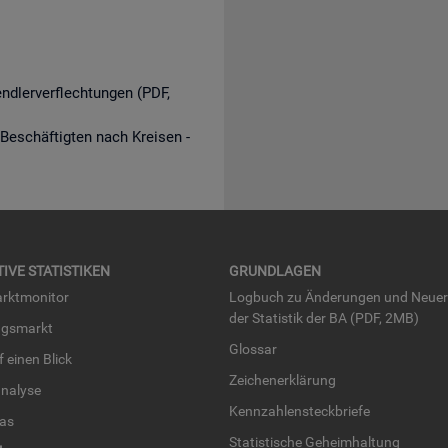
endlerverflechtungen (PDF,
 Beschäftigten nach Kreisen -
TI­VE STA­TIS­TI­KEN
GRUND­LA­GEN
rkt­mo­ni­tor
Log­buch zu Än­de­run­gen und Neue­
der Sta­tis­tik der BA (PDF, 2MB)
ngs­markt
Glos­sar
uf einen Blick
Zei­chen­er­klä­rung
na­ly­se
Kenn­zah­len­steck­brie­fe
­las
Sta­tis­ti­sche Ge­heim­hal­tung