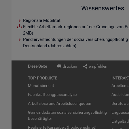
Wissenswertes
Regionale Mobilität
Flexible Arbeitsmarktregionen auf der Grundlage von P
2MB)
Pendlerverflechtungen der sozialversicherungspflichtig
Deutschland (Jahreszahlen)
Diese Seite
drucken
empfehlen
TOP-PRO­DUK­TE
IN­TER­AK­
Mo­nats­be­richt
Ar­beits­ma
Fach­kräf­te­eng­pass­ana­ly­se
Aus­bil­du
Ar­beits­lo­se und Ar­beits­lo­sen­quo­ten
Be­ru­fe a
Ge­mein­de­da­ten so­zi­al­ver­si­che­rungs­pflich­tig
Eng­pass­a
Be­schäf­tig­ter
Ent­gel­t­at
Rea­li­sier­te Kurz­ar­beit (hoch­ge­rech­net)