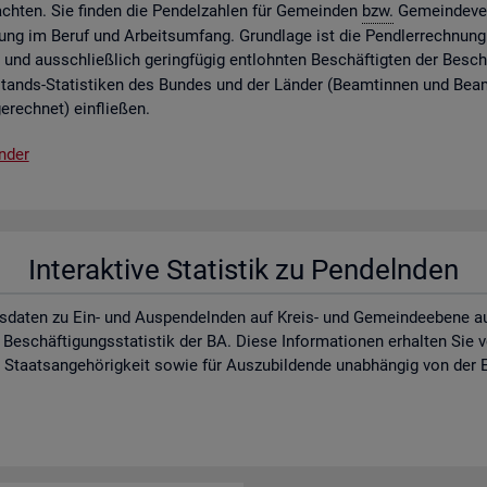
ch­ten. Sie fin­den die Pen­del­zah­len für Ge­mein­den
bzw.
Ge­mein­de­ver
lung im Beruf und Ar­beits­um­fang. Grund­la­ge ist die Pend­ler­rech­nung 
 und aus­schlie­ß­lich ge­ring­fü­gig ent­lohn­ten Be­schäf­tig­ten der Be­schä
­stands-Sta­tis­ti­ken des Bun­des und der Län­der (Be­am­tin­nen und Be­a
e­rech­net) ein­flie­ßen.
n­der
In­ter­ak­ti­ve Sta­tis­tik zu Pen­deln­den
s­da­ten zu Ein- und Aus­pen­deln­den auf Kreis- und Ge­mein­de­ebe­ne auf d
 Be­schäf­ti­gungs­sta­tis­tik der BA. Diese In­for­ma­tio­nen er­hal­ten Sie
aats­an­ge­hö­rig­keit sowie für Aus­zu­bil­den­de un­ab­hän­gig von der E