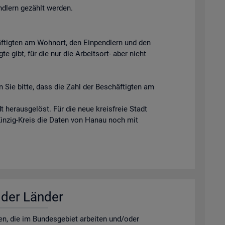
ndlern gezählt werden.
äftigten am Wohnort, den Einpendlern und den
e gibt, für die nur die Arbeitsort- aber nicht
 Sie bitte, dass die Zahl der Beschäftigten am
 herausgelöst. Für die neue kreisfreie Stadt
Kinzig-Kreis die Daten von Hanau noch mit
r der Län­der
­nen, die im Bun­des­ge­biet ar­bei­ten und/oder