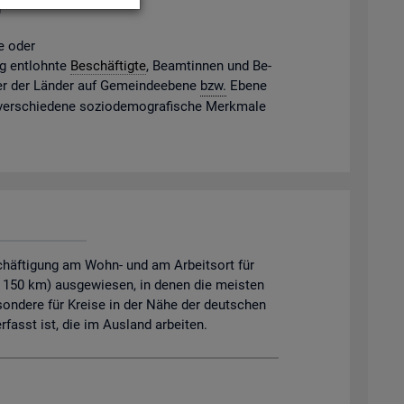
g
ne oder
gig ent­lohn­te
Be­schäf­tig­te
, Be­am­tin­nen und Be­
mter der Län­der auf Ge­mein­de­ebe­ne
bzw.
Ebene
 ver­schie­de­ne so­zio­de­mo­gra­fi­sche Merk­ma­le
chäftigung am Wohn- und am Arbeitsort für
. 150 km) ausgewiesen, in denen die meisten
sondere für Kreise in der Nähe der deutschen
asst ist, die im Ausland arbeiten.