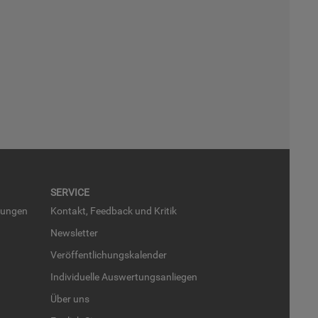
SER­VICE
run­gen
Kon­takt, Feed­back und Kri­tik
News­let­ter
Ver­öf­fent­li­chungs­ka­len­der
In­di­vi­du­el­le Aus­wer­tungs­an­lie­gen
Über uns