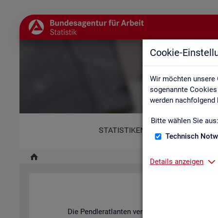
Cookie-Einstel
Wir möchten unsere 
sogenannte Cookies e
werden nachfolgend b
Bitte wählen Sie aus
STATISTIKEN
Technisch Notw
Details anzeigen
Pend­ler­at­l
Die Pend­ler­at­lan­ten ver­an­schau­li­chen mit ihren