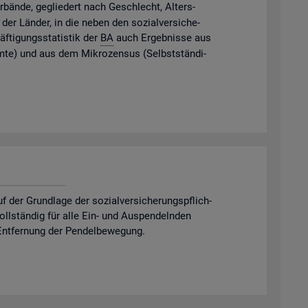
­bän­de, ge­glie­dert nach Ge­schlecht, Al­ters­
der Län­der, in die neben den so­zi­al­ver­si­che­
f­ti­gungs­sta­tis­tik der
BA
auch Er­geb­nis­se aus
m­te) und aus dem Mi­kro­zen­sus (Selbst­stän­di­
er Grund­la­ge der so­zi­al­ver­si­che­rungs­pflich­
 voll­stän­dig für alle Ein- und Aus­pen­deln­den
nt­fer­nung der Pen­del­be­we­gung.