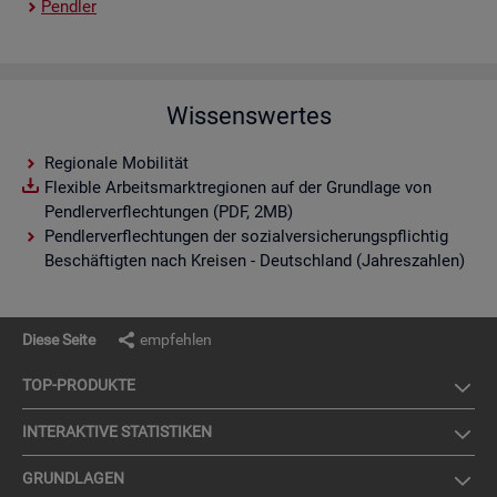
Pend­ler
Wissenswertes
Regionale Mobilität
Flexible Arbeitsmarktregionen auf der Grundlage von
Pendlerverflechtungen (PDF, 2MB)
Pendlerverflechtungen der sozialversicherungspflichtig
Beschäftigten nach Kreisen - Deutschland (Jahreszahlen)
Diese Seite
empfehlen
TOP-PRO­DUK­TE
IN­TER­AK­TI­VE STA­TIS­TI­KEN
GRUND­LA­GEN