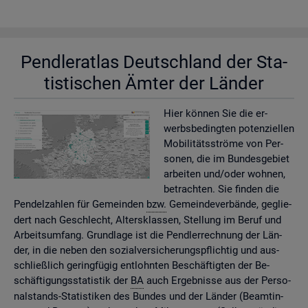
Pend­ler­at­las Deutsch­land der Sta­
tis­ti­schen Ämter der Län­der
Hier kön­nen Sie die er­
werbs­be­ding­ten po­ten­zi­el­len
Mo­bi­li­täts­strö­me von Per­
so­nen, die im Bun­des­ge­biet
ar­bei­ten und/oder woh­nen,
be­trach­ten. Sie fin­den die
Pen­del­zah­len für Ge­mein­den
bzw.
Ge­mein­de­ver­bän­de, ge­glie­
dert nach Ge­schlecht, Al­ters­klas­sen, Stel­lung im Beruf und
Ar­beits­um­fang. Grund­la­ge ist die Pend­ler­rech­nung der Län­
der, in die neben den so­zi­al­ver­si­che­rungs­pflich­tig und aus­
schlie­ß­lich ge­ring­fü­gig ent­lohn­ten Be­schäf­tig­ten der Be­
schäf­ti­gungs­sta­tis­tik der
BA
auch Er­geb­nis­se aus der Per­so­
nal­stands-Sta­tis­ti­ken des Bun­des und der Län­der (Be­am­tin­