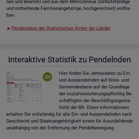
nen und Be­am­te) und aus dem Mi­kro­zen­sus (Selbst­stän­di­ge
und mit­hel­fen­de Fa­mi­li­en­an­ge­hö­ri­ge, hoch­ge­rech­net) ein­flie­
ßen.
Pend­ler­at­las der Sta­tis­ti­schen Ämter der Län­der
In­ter­ak­ti­ve Sta­tis­tik zu Pen­deln­den
Hier fin­den Sie Jah­res­da­ten zu Ein-
und Aus­pen­deln­den auf Kreis- und
Ge­mein­de­ebe­ne auf der Grund­la­ge
der so­zi­al­ver­si­che­rungs­pflich­tig Be­
schäf­tig­ten der Be­schäf­ti­gungs­sta­
tis­tik der BA. Diese In­for­ma­tio­nen
er­hal­ten Sie voll­stän­dig für alle Ein- und Aus­pen­deln­den nach
Ge­schlecht und Staats­an­ge­hö­rig­keit sowie für Aus­zu­bil­den­de
un­ab­hän­gig von der Ent­fer­nung der Pen­del­be­we­gung.