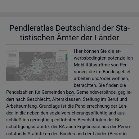
Pend­ler­at­las Deutsch­land der Sta­
tis­ti­schen Ämter der Län­der
Hier kön­nen Sie die er­
werbs­be­ding­ten po­ten­zi­el­len
Mo­bi­li­täts­strö­me von Per­
so­nen, die im Bun­des­ge­biet
ar­bei­ten und/oder woh­nen,
be­trach­ten. Sie fin­den die
Pen­del­zah­len für Ge­mein­den
bzw.
Ge­mein­de­ver­bän­de, ge­glie­
dert nach Ge­schlecht, Al­ters­klas­sen, Stel­lung im Beruf und
Ar­beits­um­fang. Grund­la­ge ist die Pend­ler­rech­nung der Län­
der, in die neben den so­zi­al­ver­si­che­rungs­pflich­tig und aus­
schlie­ß­lich ge­ring­fü­gig ent­lohn­ten Be­schäf­tig­ten der Be­
schäf­ti­gungs­sta­tis­tik der
BA
auch Er­geb­nis­se aus der Per­so­
nal­stands-Sta­tis­ti­ken des Bun­des und der Län­der (Be­am­tin­