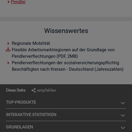
Pend­ler
Wissenswertes
Regionale Mobilität
Flexible Arbeitsmarktregionen auf der Grundlage von
Pendlerverflechtungen (PDF, 2MB)
Pendlerverflechtungen der sozialversicherungspflichtig
Beschäftigten nach Kreisen - Deutschland (Jahreszahlen)
Diese Seite
empfehlen
TOP-PRO­DUK­TE
IN­TER­AK­TI­VE STA­TIS­TI­KEN
GRUND­LA­GEN