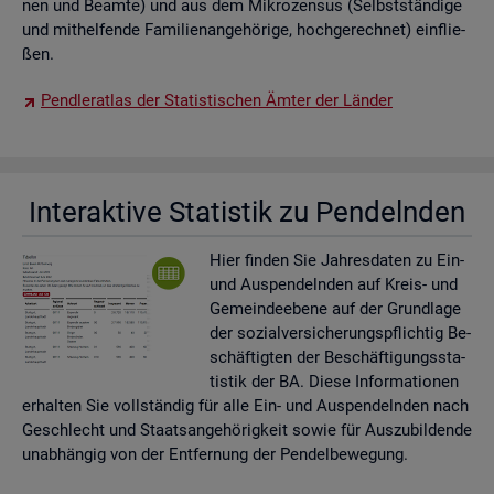
nen und Be­am­te) und aus dem Mi­kro­zen­sus (Selbst­stän­di­ge
und mit­hel­fen­de Fa­mi­li­en­an­ge­hö­ri­ge, hoch­ge­rech­net) ein­flie­
ßen.
Pend­ler­at­las der Sta­tis­ti­schen Ämter der Län­der
In­ter­ak­ti­ve Sta­tis­tik zu Pen­deln­den
Hier fin­den Sie Jah­res­da­ten zu Ein-
und Aus­pen­deln­den auf Kreis- und
Ge­mein­de­ebe­ne auf der Grund­la­ge
der so­zi­al­ver­si­che­rungs­pflich­tig Be­
schäf­tig­ten der Be­schäf­ti­gungs­sta­
tis­tik der BA. Diese In­for­ma­tio­nen
er­hal­ten Sie voll­stän­dig für alle Ein- und Aus­pen­deln­den nach
Ge­schlecht und Staats­an­ge­hö­rig­keit sowie für Aus­zu­bil­den­de
un­ab­hän­gig von der Ent­fer­nung der Pen­del­be­we­gung.