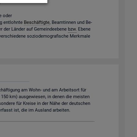
g
ne oder
gig ent­lohn­te
Be­schäf­tig­te
, Be­am­tin­nen und Be­
mter der Län­der auf Ge­mein­de­ebe­ne
bzw.
Ebene
 ver­schie­de­ne so­zio­de­mo­gra­fi­sche Merk­ma­le
chäftigung am Wohn- und am Arbeitsort für
. 150 km) ausgewiesen, in denen die meisten
sondere für Kreise in der Nähe der deutschen
asst ist, die im Ausland arbeiten.