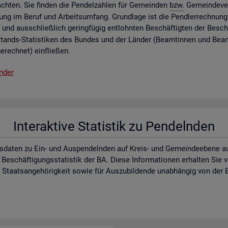
ch­ten. Sie fin­den die Pen­del­zah­len für Ge­mein­den
bzw.
Ge­mein­de­ver
lung im Beruf und Ar­beits­um­fang. Grund­la­ge ist die Pend­ler­rech­nung 
 und aus­schlie­ß­lich ge­ring­fü­gig ent­lohn­ten Be­schäf­tig­ten der Be­schä
­stands-Sta­tis­ti­ken des Bun­des und der Län­der (Be­am­tin­nen und Be­a
e­rech­net) ein­flie­ßen.
n­der
In­ter­ak­ti­ve Sta­tis­tik zu Pen­deln­den
s­da­ten zu Ein- und Aus­pen­deln­den auf Kreis- und Ge­mein­de­ebe­ne auf d
 Be­schäf­ti­gungs­sta­tis­tik der BA. Diese In­for­ma­tio­nen er­hal­ten Sie
aats­an­ge­hö­rig­keit sowie für Aus­zu­bil­den­de un­ab­hän­gig von der E