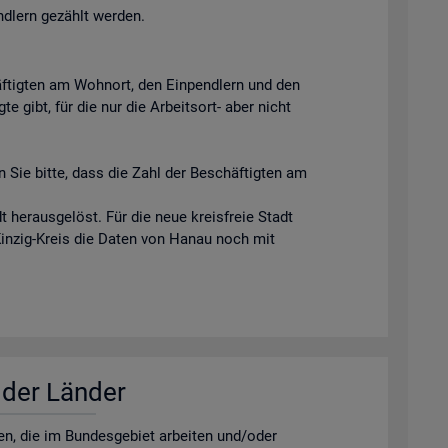
ndlern gezählt werden.
äftigten am Wohnort, den Einpendlern und den
e gibt, für die nur die Arbeitsort- aber nicht
 Sie bitte, dass die Zahl der Beschäftigten am
 herausgelöst. Für die neue kreisfreie Stadt
Kinzig-Kreis die Daten von Hanau noch mit
r der Län­der
­nen, die im Bun­des­ge­biet ar­bei­ten und/oder