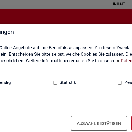
INHALT
lungen
Pendleratlas
Online-Angebote auf Ihre Bedürfnisse anpassen. Zu diesem Zweck s
in. Entscheiden Sie bitte selbst, welche Cookies Sie zulassen. Di
eschrieben. Weitere Informationen erhalten Sie in unserer
Daten
:
GRUNDLAGEN
endig
Statistik
Per
an­ten für Krei­se und Ge­mein­den/Ge­mein
AUSWAHL BESTÄTIGEN
 Kar­ten­dar­stel­lun­gen auf leicht nach­voll­zieh­ba­re Weise die er­werbs­b