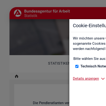
Cookie-Einstel
Wir möchten unsere 
sogenannte Cookies e
werden nachfolgend b
Bitte wählen Sie aus
STATISTIKEN
Technisch Notw
Details anzeigen
Pend­ler­at­l
Die Pend­ler­at­lan­ten ver­an­schau­li­chen mit ihren