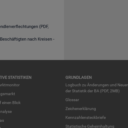
endlerverflechtungen (PDF,
 Beschäftigten nach Kreisen -
TI­VE STA­TIS­TI­KEN
GRUND­LA­GEN
rkt­mo­ni­tor
Log­buch zu Än­de­run­gen und Neue­
der Sta­tis­tik der BA (PDF, 2MB)
ngs­markt
Glos­sar
uf einen Blick
Zei­chen­er­klä­rung
na­ly­se
Kenn­zah­len­steck­brie­fe
­las
Sta­tis­ti­sche Ge­heim­hal­tung