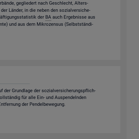
­bän­de, ge­glie­dert nach Ge­schlecht, Al­ters­
der Län­der, in die neben den so­zi­al­ver­si­che­
f­ti­gungs­sta­tis­tik der
BA
auch Er­geb­nis­se aus
m­te) und aus dem Mi­kro­zen­sus (Selbst­stän­di­
er Grund­la­ge der so­zi­al­ver­si­che­rungs­pflich­
 voll­stän­dig für alle Ein- und Aus­pen­deln­den
nt­fer­nung der Pen­del­be­we­gung.