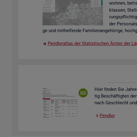
woh­nen, be­tra
klas­sen, Stel­
rungs­pflich­tig
der Per­so­nal
ge und mit­hel­fen­de Fa­mi­li­en­an­ge­hö­ri­ge, hoch­g
Pend­ler­at­las der Sta­tis­ti­schen Ämter der Lä
Hier fin­den Sie Jah­re
tig Be­schäf­tig­ten der
nach Ge­schlecht und St
Pend­ler