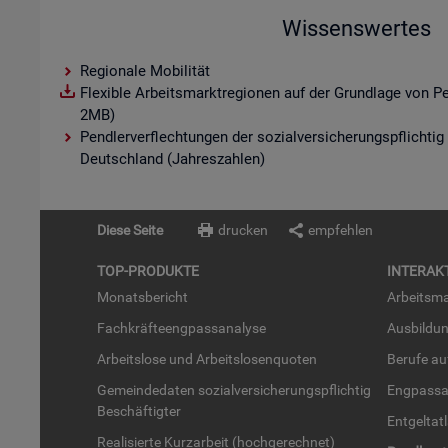
Wissenswertes
Regionale Mobilität
Flexible Arbeitsmarktregionen auf der Grundlage von P
2MB)
Pendlerverflechtungen der sozialversicherungspflichtig
Deutschland (Jahreszahlen)
Diese Seite
drucken
empfehlen
TOP-PRO­DUK­TE
IN­TER­AK­
Mo­nats­be­richt
Ar­beits­ma
Fach­kräf­te­eng­pass­ana­ly­se
Aus­bil­du
Ar­beits­lo­se und Ar­beits­lo­sen­quo­ten
Be­ru­fe a
Ge­mein­de­da­ten so­zi­al­ver­si­che­rungs­pflich­tig
Eng­pass­a
Be­schäf­tig­ter
Ent­gel­t­at
Rea­li­sier­te Kurz­ar­beit (hoch­ge­rech­net)