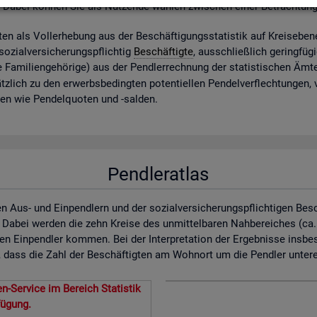
. Dabei kön­nen Sie als Nut­zen­de wäh­len zwi­schen einer Be­trach­tun
ig­ten als Vol­l­er­he­bung aus der Be­schäf­ti­gungs­sta­tis­tik auf Kreis­ebe­
zi­al­ver­si­che­rungs­pflich­tig
Be­schäf­tig­te
, aus­schlie­ß­lich ge­ring­fü­
 Fa­mi­li­en­ge­hö­ri­ge) aus der Pend­ler­rech­nung der sta­tis­ti­schen Ä
z­lich zu den er­werbs­be­ding­ten po­ten­ti­el­len Pen­del­ver­flech­tun­gen,
­nen wie Pen­del­quo­ten und -sal­den.
Pendleratlas
n Aus- und Einpendlern und der sozialversicherungspflichtigen Bes
. Dabei werden die zehn Kreise des unmittelbaren Nahbereiches (ca
en Einpendler kommen. Bei der Interpretation der Ergebnisse insbe
dass die Zahl der Beschäftigten am Wohnort um die Pendler untererf
n-Service im Bereich Statistik
fügung.