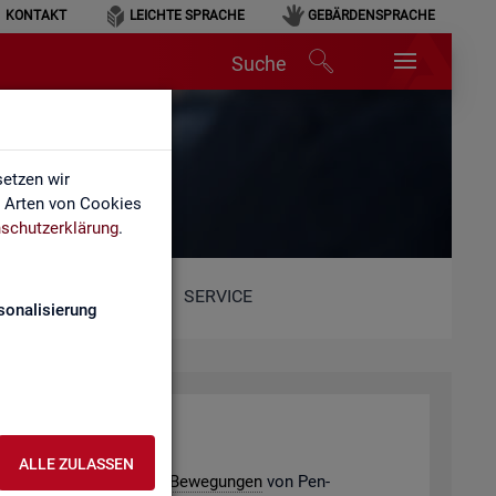
KONTAKT
LEICHTE SPRACHE
GEBÄRDENSPRACHE
Suche
etzen wir
e Arten von Cookies
schutzerklärung
.
SERVICE
sonalisierung
­de­ver­bän­de
ALLE ZULASSEN
e­ding­ten po­ten­ti­el­len
Be­we­gun­gen
von Pen­