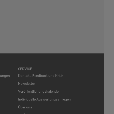
SER­VICE
run­gen
Kon­takt, Feed­back und Kri­tik
News­let­ter
Ver­öf­fent­li­chungs­ka­len­der
In­di­vi­du­el­le Aus­wer­tungs­an­lie­gen
Über uns