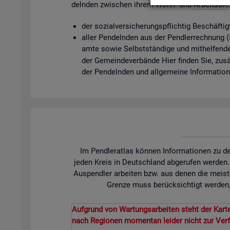
deln­den zwi­schen ihrem Wohn- und
Ar­beits­ort
der so­zi­al­ver­si­che­rungs­pflich­tig Be­schäf­t
aller Pen­deln­den aus der Pend­ler­rech­nung (so­
am­te sowie Selbst­stän­di­ge und mit­hel­fen­de
der Ge­mein­de­ver­bän­de Hier fin­den Sie, zu­sät
der Pen­deln­den und all­ge­mei­ne In­for­ma­tio
Im Pendleratlas können Informationen zu de
jeden Kreis in Deutschland abgerufen werden
Auspendler arbeiten bzw. aus denen die meist
Grenze muss berücksichtigt werden, 
Aufgrund von Wartungsarbeiten steht der Karte
nach Regionen momentan leider nicht zur Ver