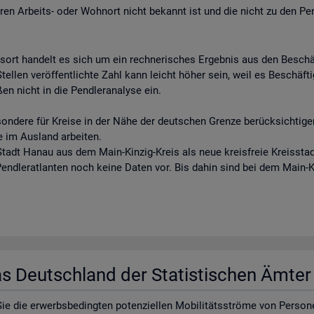
eren Arbeits- oder Wohnort nicht bekannt ist und die nicht zu den Pe
tsort handelt es sich um ein rechnerisches Ergebnis aus den Besch
llen veröffentlichte Zahl kann leicht höher sein, weil es Beschäftigt
en nicht in die Pendleranalyse ein.
sondere für Kreise in der Nähe der deutschen Grenze berücksichtigen
e im Ausland arbeiten.
tadt Hanau aus dem Main-Kinzig-Kreis als neue kreisfreie Kreisstadt
 Pendleratlanten noch keine Daten vor. Bis dahin sind bei dem Main-
las Deutsch­land der Sta­tis­ti­schen Ämte
e die er­werbs­be­ding­ten po­ten­zi­el­len Mo­bi­li­täts­strö­me von Per­so