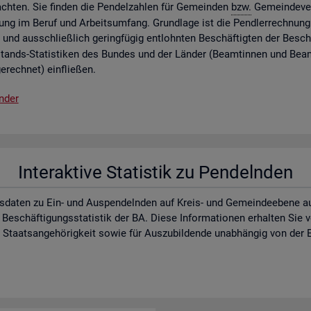
ch­ten. Sie fin­den die Pen­del­zah­len für Ge­mein­den
bzw.
Ge­mein­de­ver
lung im Beruf und Ar­beits­um­fang. Grund­la­ge ist die Pend­ler­rech­nung 
 und aus­schlie­ß­lich ge­ring­fü­gig ent­lohn­ten Be­schäf­tig­ten der Be­schä
­stands-Sta­tis­ti­ken des Bun­des und der Län­der (Be­am­tin­nen und Be­a
e­rech­net) ein­flie­ßen.
n­der
In­ter­ak­ti­ve Sta­tis­tik zu Pen­deln­den
s­da­ten zu Ein- und Aus­pen­deln­den auf Kreis- und Ge­mein­de­ebe­ne auf d
 Be­schäf­ti­gungs­sta­tis­tik der BA. Diese In­for­ma­tio­nen er­hal­ten Sie
aats­an­ge­hö­rig­keit sowie für Aus­zu­bil­den­de un­ab­hän­gig von der E