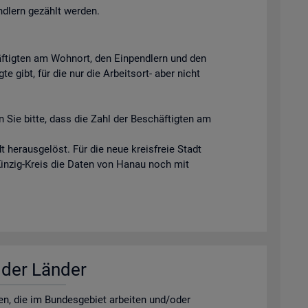
ndlern gezählt werden.
äftigten am Wohnort, den Einpendlern und den
e gibt, für die nur die Arbeitsort- aber nicht
 Sie bitte, dass die Zahl der Beschäftigten am
 herausgelöst. Für die neue kreisfreie Stadt
Kinzig-Kreis die Daten von Hanau noch mit
r der Län­der
­nen, die im Bun­des­ge­biet ar­bei­ten und/oder