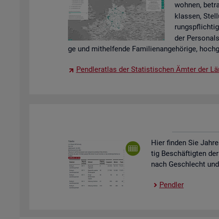
woh­nen, be­tra
klas­sen, Stel­
rungs­pflich­tig
der Per­so­nal
ge und mit­hel­fen­de Fa­mi­li­en­an­ge­hö­ri­ge, hoch­g
Pend­ler­at­las der Sta­tis­ti­schen Ämter der Lä
Hier fin­den Sie Jah­re
tig Be­schäf­tig­ten der
nach Ge­schlecht und St
Pend­ler