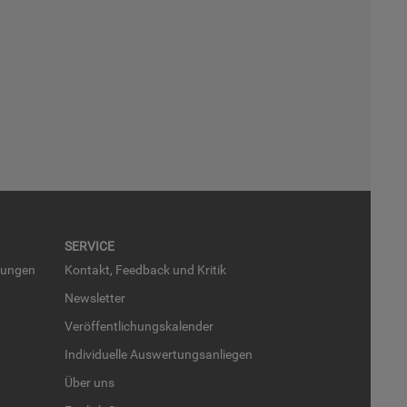
SER­VICE
run­gen
Kon­takt, Feed­back und Kri­tik
News­let­ter
Ver­öf­fent­li­chungs­ka­len­der
In­di­vi­du­el­le Aus­wer­tungs­an­lie­gen
Über uns