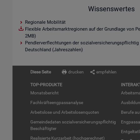
Wissenswertes
Regionale Mobilität
Flexible Arbeitsmarktregionen auf der Grundlage von P
2MB)
Pendlerverflechtungen der sozialversicherungspflichtig
Deutschland (Jahreszahlen)
Diese Seite
drucken
empfehlen
TOP-PRO­DUK­TE
IN­TER­AK­
Mo­nats­be­richt
Ar­beits­ma
Fach­kräf­te­eng­pass­ana­ly­se
Aus­bil­du
Ar­beits­lo­se und Ar­beits­lo­sen­quo­ten
Be­ru­fe a
Ge­mein­de­da­ten so­zi­al­ver­si­che­rungs­pflich­tig
Eng­pass­a
Be­schäf­tig­ter
Ent­gel­t­at
Rea­li­sier­te Kurz­ar­beit (hoch­ge­rech­net)