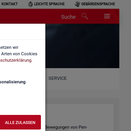
KONTAKT
LEICHTE SPRACHE
GEBÄRDENSPRACHE
Suche
etzen wir
e Arten von Cookies
schutzerklärung
.
SERVICE
sonalisierung
­de­ver­bän­de
ALLE ZULASSEN
e­ding­ten po­ten­ti­el­len
Be­we­gun­gen
von Pen­