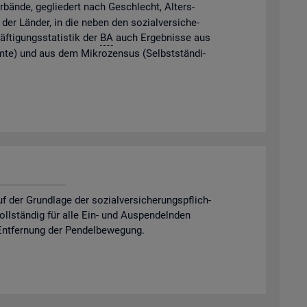
­bän­de, ge­glie­dert nach Ge­schlecht, Al­ters­
der Län­der, in die neben den so­zi­al­ver­si­che­
f­ti­gungs­sta­tis­tik der
BA
auch Er­geb­nis­se aus
m­te) und aus dem Mi­kro­zen­sus (Selbst­stän­di­
er Grund­la­ge der so­zi­al­ver­si­che­rungs­pflich­
 voll­stän­dig für alle Ein- und Aus­pen­deln­den
nt­fer­nung der Pen­del­be­we­gung.