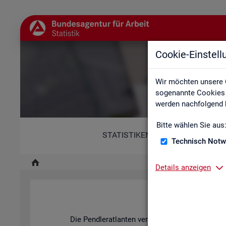
Cookie-Einstel
Wir möchten unsere 
sogenannte Cookies e
werden nachfolgend b
Bitte wählen Sie aus
STATISTIKEN
Technisch Notw
Details anzeigen
Pend­ler­at­l
Die Pend­ler­at­lan­ten ver­an­schau­li­chen mit ihren