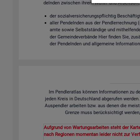
deln­den zwi­schen ihrem Wohn- und
Ar­beits­ort
der so­zi­al­ver­si­che­rungs­pflich­tig Be­schäf­t
aller Pen­deln­den aus der Pend­ler­rech­nung (so­
am­te sowie Selbst­stän­di­ge und mit­hel­fen­de
der Ge­mein­de­ver­bän­de Hier fin­den Sie, zu­sät
der Pen­deln­den und all­ge­mei­ne In­for­ma­tio
Im Pendleratlas können Informationen zu de
jeden Kreis in Deutschland abgerufen werden
Auspendler arbeiten bzw. aus denen die meist
Grenze muss berücksichtigt werden, 
Aufgrund von Wartungsarbeiten steht der Karte
nach Regionen momentan leider nicht zur Ver