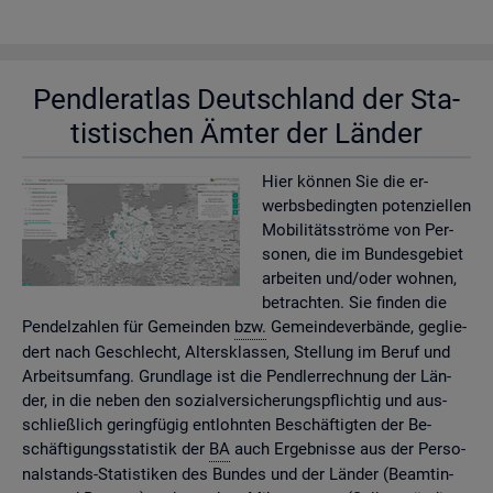
Pend­ler­at­las Deutsch­land der Sta­
tis­ti­schen Ämter der Län­der
Hier kön­nen Sie die er­
werbs­be­ding­ten po­ten­zi­el­len
Mo­bi­li­täts­strö­me von Per­
so­nen, die im Bun­des­ge­biet
ar­bei­ten und/oder woh­nen,
be­trach­ten. Sie fin­den die
Pen­del­zah­len für Ge­mein­den
bzw.
Ge­mein­de­ver­bän­de, ge­glie­
dert nach Ge­schlecht, Al­ters­klas­sen, Stel­lung im Beruf und
Ar­beits­um­fang. Grund­la­ge ist die Pend­ler­rech­nung der Län­
der, in die neben den so­zi­al­ver­si­che­rungs­pflich­tig und aus­
schlie­ß­lich ge­ring­fü­gig ent­lohn­ten Be­schäf­tig­ten der Be­
schäf­ti­gungs­sta­tis­tik der
BA
auch Er­geb­nis­se aus der Per­so­
nal­stands-Sta­tis­ti­ken des Bun­des und der Län­der (Be­am­tin­