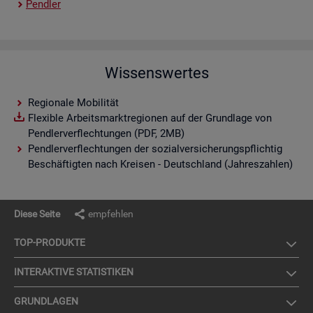
Pend­ler
Wissenswertes
Regionale Mobilität
Flexible Arbeitsmarktregionen auf der Grundlage von
Pendlerverflechtungen (PDF, 2MB)
Pendlerverflechtungen der sozialversicherungspflichtig
Beschäftigten nach Kreisen - Deutschland (Jahreszahlen)
Diese Seite
empfehlen
TOP-PRO­DUK­TE
IN­TER­AK­TI­VE STA­TIS­TI­KEN
GRUND­LA­GEN