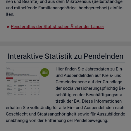
nen und Be­am­te) und aus dem Mi­kro­zen­sus (Selbst­stän­di­ge
und mit­hel­fen­de Fa­mi­li­en­an­ge­hö­ri­ge, hoch­ge­rech­net) ein­flie­
ßen.
Pend­ler­at­las der Sta­tis­ti­schen Ämter der Län­der
In­ter­ak­ti­ve Sta­tis­tik zu Pen­deln­den
Hier fin­den Sie Jah­res­da­ten zu Ein-
und Aus­pen­deln­den auf Kreis- und
Ge­mein­de­ebe­ne auf der Grund­la­ge
der so­zi­al­ver­si­che­rungs­pflich­tig Be­
schäf­tig­ten der Be­schäf­ti­gungs­sta­
tis­tik der BA. Diese In­for­ma­tio­nen
er­hal­ten Sie voll­stän­dig für alle Ein- und Aus­pen­deln­den nach
Ge­schlecht und Staats­an­ge­hö­rig­keit sowie für Aus­zu­bil­den­de
un­ab­hän­gig von der Ent­fer­nung der Pen­del­be­we­gung.