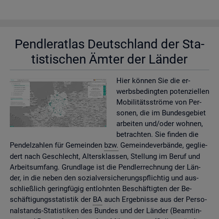
Pend­ler­at­las Deutsch­land der Sta­
tis­ti­schen Ämter der Län­der
Hier kön­nen Sie die er­
werbs­be­ding­ten po­ten­zi­el­len
Mo­bi­li­täts­strö­me von Per­
so­nen, die im Bun­des­ge­biet
ar­bei­ten und/oder woh­nen,
be­trach­ten. Sie fin­den die
Pen­del­zah­len für Ge­mein­den
bzw.
Ge­mein­de­ver­bän­de, ge­glie­
dert nach Ge­schlecht, Al­ters­klas­sen, Stel­lung im Beruf und
Ar­beits­um­fang. Grund­la­ge ist die Pend­ler­rech­nung der Län­
der, in die neben den so­zi­al­ver­si­che­rungs­pflich­tig und aus­
schlie­ß­lich ge­ring­fü­gig ent­lohn­ten Be­schäf­tig­ten der Be­
schäf­ti­gungs­sta­tis­tik der
BA
auch Er­geb­nis­se aus der Per­so­
nal­stands-Sta­tis­ti­ken des Bun­des und der Län­der (Be­am­tin­