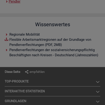
Pend­ler
Wissenswertes
Regionale Mobilität
Flexible Arbeitsmarktregionen auf der Grundlage von
Pendlerverflechtungen (PDF, 2MB)
Pendlerverflechtungen der sozialversicherungspflichtig
Beschäftigten nach Kreisen - Deutschland (Jahreszahlen)
Diese Seite
empfehlen
TOP-PRO­DUK­TE
IN­TER­AK­TI­VE STA­TIS­TI­KEN
GRUND­LA­GEN