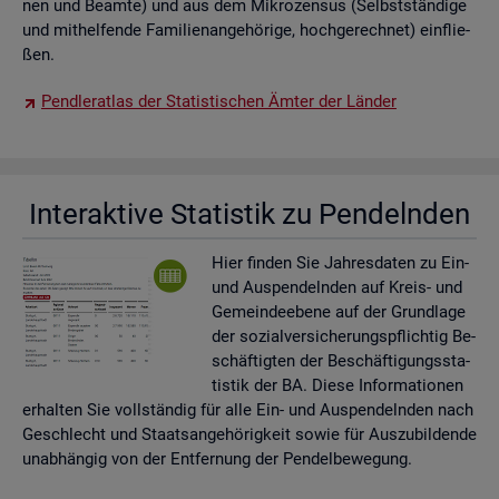
nen und Be­am­te) und aus dem Mi­kro­zen­sus (Selbst­stän­di­ge
und mit­hel­fen­de Fa­mi­li­en­an­ge­hö­ri­ge, hoch­ge­rech­net) ein­flie­
ßen.
Pend­ler­at­las der Sta­tis­ti­schen Ämter der Län­der
In­ter­ak­ti­ve Sta­tis­tik zu Pen­deln­den
Hier fin­den Sie Jah­res­da­ten zu Ein-
und Aus­pen­deln­den auf Kreis- und
Ge­mein­de­ebe­ne auf der Grund­la­ge
der so­zi­al­ver­si­che­rungs­pflich­tig Be­
schäf­tig­ten der Be­schäf­ti­gungs­sta­
tis­tik der BA. Diese In­for­ma­tio­nen
er­hal­ten Sie voll­stän­dig für alle Ein- und Aus­pen­deln­den nach
Ge­schlecht und Staats­an­ge­hö­rig­keit sowie für Aus­zu­bil­den­de
un­ab­hän­gig von der Ent­fer­nung der Pen­del­be­we­gung.