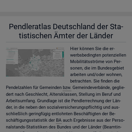
Pend­ler­at­las Deutsch­land der Sta­
tis­ti­schen Ämter der Län­der
Hier kön­nen Sie die er­
werbs­be­ding­ten po­ten­zi­el­len
Mo­bi­li­täts­strö­me von Per­
so­nen, die im Bun­des­ge­biet
ar­bei­ten und/oder woh­nen,
be­trach­ten. Sie fin­den die
Pen­del­zah­len für Ge­mein­den
bzw.
Ge­mein­de­ver­bän­de, ge­glie­
dert nach Ge­schlecht, Al­ters­klas­sen, Stel­lung im Beruf und
Ar­beits­um­fang. Grund­la­ge ist die Pend­ler­rech­nung der Län­
der, in die neben den so­zi­al­ver­si­che­rungs­pflich­tig und aus­
schlie­ß­lich ge­ring­fü­gig ent­lohn­ten Be­schäf­tig­ten der Be­
schäf­ti­gungs­sta­tis­tik der
BA
auch Er­geb­nis­se aus der Per­so­
nal­stands-Sta­tis­ti­ken des Bun­des und der Län­der (Be­am­tin­