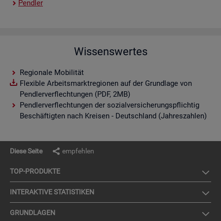
Pend­ler
Wissenswertes
Regionale Mobilität
Flexible Arbeitsmarktregionen auf der Grundlage von
Pendlerverflechtungen (PDF, 2MB)
Pendlerverflechtungen der sozialversicherungspflichtig
Beschäftigten nach Kreisen - Deutschland (Jahreszahlen)
Diese Seite
empfehlen
TOP-PRO­DUK­TE
IN­TER­AK­TI­VE STA­TIS­TI­KEN
GRUND­LA­GEN