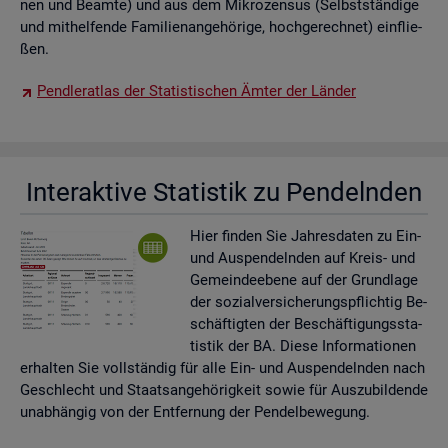
nen und Be­am­te) und aus dem Mi­kro­zen­sus (Selbst­stän­di­ge
und mit­hel­fen­de Fa­mi­li­en­an­ge­hö­ri­ge, hoch­ge­rech­net) ein­flie­
ßen.
Pend­ler­at­las der Sta­tis­ti­schen Ämter der Län­der
In­ter­ak­ti­ve Sta­tis­tik zu Pen­deln­den
Hier fin­den Sie Jah­res­da­ten zu Ein-
und Aus­pen­deln­den auf Kreis- und
Ge­mein­de­ebe­ne auf der Grund­la­ge
der so­zi­al­ver­si­che­rungs­pflich­tig Be­
schäf­tig­ten der Be­schäf­ti­gungs­sta­
tis­tik der BA. Diese In­for­ma­tio­nen
er­hal­ten Sie voll­stän­dig für alle Ein- und Aus­pen­deln­den nach
Ge­schlecht und Staats­an­ge­hö­rig­keit sowie für Aus­zu­bil­den­de
un­ab­hän­gig von der Ent­fer­nung der Pen­del­be­we­gung.