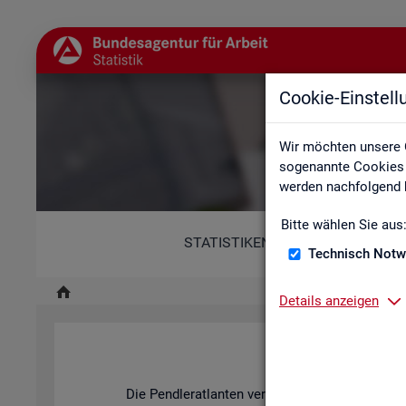
Cookie-Einstel
Wir möchten unsere 
sogenannte Cookies e
werden nachfolgend b
Bitte wählen Sie aus
STATISTIKEN
Technisch Notw
Details anzeigen
Pend­ler­at­l
Die Pend­ler­at­lan­ten ver­an­schau­li­chen mit ihren