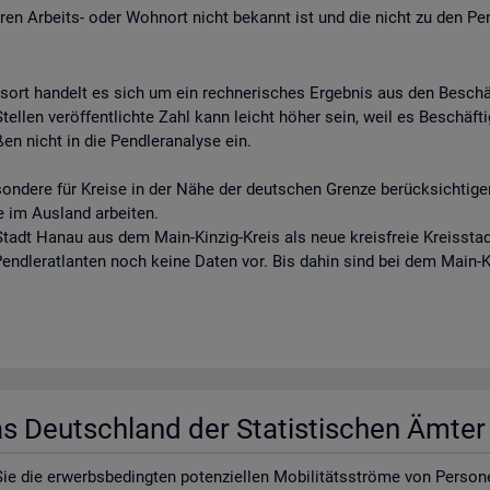
eren Arbeits- oder Wohnort nicht bekannt ist und die nicht zu den Pe
tsort handelt es sich um ein rechnerisches Ergebnis aus den Besch
llen veröffentlichte Zahl kann leicht höher sein, weil es Beschäftigt
en nicht in die Pendleranalyse ein.
sondere für Kreise in der Nähe der deutschen Grenze berücksichtigen
e im Ausland arbeiten.
tadt Hanau aus dem Main-Kinzig-Kreis als neue kreisfreie Kreisstadt
 Pendleratlanten noch keine Daten vor. Bis dahin sind bei dem Main-
las Deutsch­land der Sta­tis­ti­schen Ämte
e die er­werbs­be­ding­ten po­ten­zi­el­len Mo­bi­li­täts­strö­me von Per­so