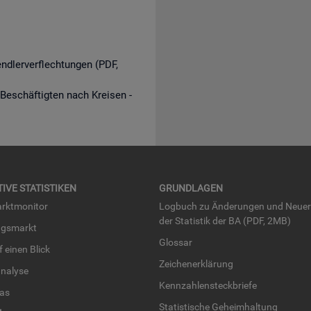
endlerverflechtungen (PDF,
 Beschäftigten nach Kreisen -
TI­VE STA­TIS­TI­KEN
GRUND­LA­GEN
rkt­mo­ni­tor
Log­buch zu Än­de­run­gen und Neue­
der Sta­tis­tik der BA (PDF, 2MB)
ngs­markt
Glos­sar
uf einen Blick
Zei­chen­er­klä­rung
na­ly­se
Kenn­zah­len­steck­brie­fe
­las
Sta­tis­ti­sche Ge­heim­hal­tung