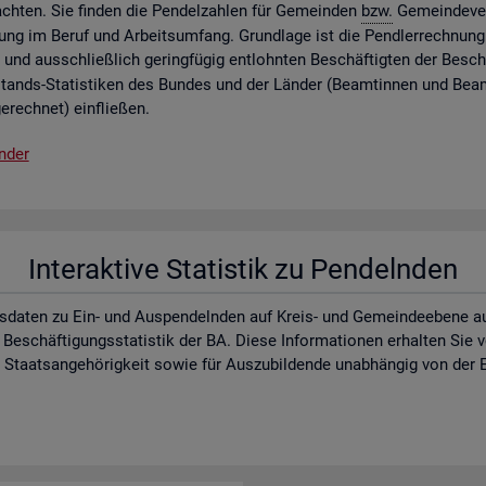
ch­ten. Sie fin­den die Pen­del­zah­len für Ge­mein­den
bzw.
Ge­mein­de­ver
lung im Beruf und Ar­beits­um­fang. Grund­la­ge ist die Pend­ler­rech­nung 
 und aus­schlie­ß­lich ge­ring­fü­gig ent­lohn­ten Be­schäf­tig­ten der Be­schä
­stands-Sta­tis­ti­ken des Bun­des und der Län­der (Be­am­tin­nen und Be­a
e­rech­net) ein­flie­ßen.
n­der
In­ter­ak­ti­ve Sta­tis­tik zu Pen­deln­den
s­da­ten zu Ein- und Aus­pen­deln­den auf Kreis- und Ge­mein­de­ebe­ne auf d
 Be­schäf­ti­gungs­sta­tis­tik der BA. Diese In­for­ma­tio­nen er­hal­ten Sie
aats­an­ge­hö­rig­keit sowie für Aus­zu­bil­den­de un­ab­hän­gig von der E