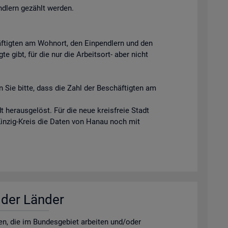
ndlern gezählt werden.
äftigten am Wohnort, den Einpendlern und den
e gibt, für die nur die Arbeitsort- aber nicht
 Sie bitte, dass die Zahl der Beschäftigten am
 herausgelöst. Für die neue kreisfreie Stadt
Kinzig-Kreis die Daten von Hanau noch mit
r der Län­der
­nen, die im Bun­des­ge­biet ar­bei­ten und/oder