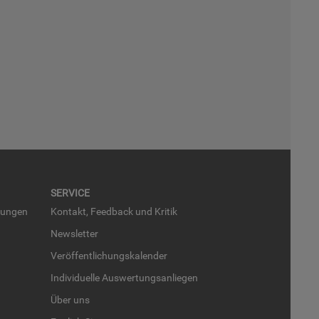
SER­VICE
run­gen
Kon­takt, Feed­back und Kri­tik
News­let­ter
Ver­öf­fent­li­chungs­ka­len­der
In­di­vi­du­el­le Aus­wer­tungs­an­lie­gen
Über uns