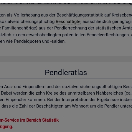
. Dabei kön­nen Sie als Nut­zen­de wäh­len zwi­schen einer Be­trach­tun
ig­ten als Vol­l­er­he­bung aus der Be­schäf­ti­gungs­sta­tis­tik auf Kreis­ebe­
zi­al­ver­si­che­rungs­pflich­tig
Be­schäf­tig­te
, aus­schlie­ß­lich ge­ring­fü­
 Fa­mi­li­en­ge­hö­ri­ge) aus der Pend­ler­rech­nung der sta­tis­ti­schen Ä
z­lich zu den er­werbs­be­ding­ten po­ten­ti­el­len Pen­del­ver­flech­tun­gen,
­nen wie Pen­del­quo­ten und -sal­den.
Pendleratlas
n Aus- und Einpendlern und der sozialversicherungspflichtigen Bes
. Dabei werden die zehn Kreise des unmittelbaren Nahbereiches (ca
en Einpendler kommen. Bei der Interpretation der Ergebnisse insbe
dass die Zahl der Beschäftigten am Wohnort um die Pendler untererf
n-Service im Bereich Statistik
fügung.