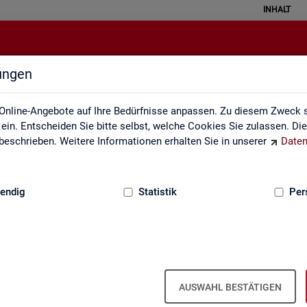
INHALT
lungen
Pendleratlas
Online-Angebote auf Ihre Bedürfnisse anpassen. Zu diesem Zweck s
in. Entscheiden Sie bitte selbst, welche Cookies Sie zulassen. Di
eschrieben. Weitere Informationen erhalten Sie in unserer
Daten
:
GRUNDLAGEN
endig
Statistik
Per
an­ten für Krei­se und Ge­mein­den/Ge­mein
AUSWAHL BESTÄTIGEN
 Kar­ten­dar­stel­lun­gen auf leicht nach­voll­zieh­ba­re Weise die er­werbs­b