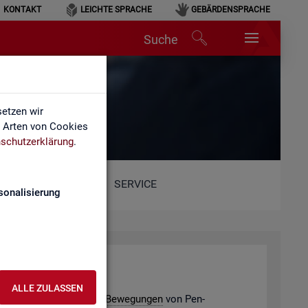
KONTAKT
LEICHTE SPRACHE
GEBÄRDENSPRACHE
Suche
etzen wir
e Arten von Cookies
schutzerklärung
.
SERVICE
sonalisierung
­de­ver­bän­de
ALLE ZULASSEN
e­ding­ten po­ten­ti­el­len
Be­we­gun­gen
von Pen­