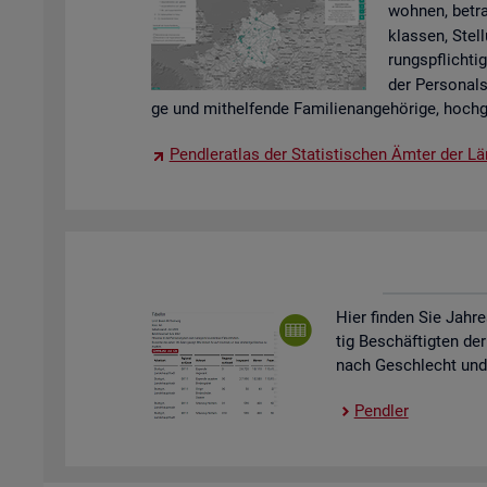
woh­nen, be­tra
klas­sen, Stel­
rungs­pflich­tig
der Per­so­nal
ge und mit­hel­fen­de Fa­mi­li­en­an­ge­hö­ri­ge, hoch­g
Pend­ler­at­las der Sta­tis­ti­schen Ämter der Lä
Hier fin­den Sie Jah­re
tig Be­schäf­tig­ten der
nach Ge­schlecht und St
Pend­ler