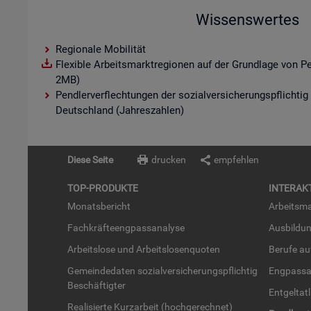
Wissenswertes
Regionale Mobilität
Flexible Arbeitsmarktregionen auf der Grundlage von P
2MB)
Pendlerverflechtungen der sozialversicherungspflichtig
Deutschland (Jahreszahlen)
Diese Seite
drucken
empfehlen
TOP-PRO­DUK­TE
IN­TER­AK­
Mo­nats­be­richt
Ar­beits­ma
Fach­kräf­te­eng­pass­ana­ly­se
Aus­bil­du
Ar­beits­lo­se und Ar­beits­lo­sen­quo­ten
Be­ru­fe a
Ge­mein­de­da­ten so­zi­al­ver­si­che­rungs­pflich­tig
Eng­pass­a
Be­schäf­tig­ter
Ent­gel­t­at
Rea­li­sier­te Kurz­ar­beit (hoch­ge­rech­net)