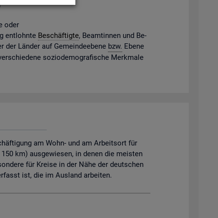
g
ne oder
gig ent­lohn­te
Be­schäf­tig­te
, Be­am­tin­nen und Be­
mter der Län­der auf Ge­mein­de­ebe­ne
bzw.
Ebene
 ver­schie­de­ne so­zio­de­mo­gra­fi­sche Merk­ma­le
chäftigung am Wohn- und am Arbeitsort für
. 150 km) ausgewiesen, in denen die meisten
sondere für Kreise in der Nähe der deutschen
asst ist, die im Ausland arbeiten.