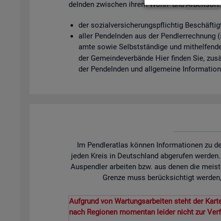
deln­den zwi­schen ihrem Wohn- und
Ar­beits­ort
der so­zi­al­ver­si­che­rungs­pflich­tig Be­schäf­t
aller Pen­deln­den aus der Pend­ler­rech­nung (so­
am­te sowie Selbst­stän­di­ge und mit­hel­fen­de
der Ge­mein­de­ver­bän­de Hier fin­den Sie, zu­sät
der Pen­deln­den und all­ge­mei­ne In­for­ma­tio
Im Pendleratlas können Informationen zu de
jeden Kreis in Deutschland abgerufen werden
Auspendler arbeiten bzw. aus denen die meist
Grenze muss berücksichtigt werden, 
Aufgrund von Wartungsarbeiten steht der Karte
nach Regionen momentan leider nicht zur Ver