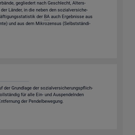
­bän­de, ge­glie­dert nach Ge­schlecht, Al­ters­
der Län­der, in die neben den so­zi­al­ver­si­che­
f­ti­gungs­sta­tis­tik der
BA
auch Er­geb­nis­se aus
m­te) und aus dem Mi­kro­zen­sus (Selbst­stän­di­
er Grund­la­ge der so­zi­al­ver­si­che­rungs­pflich­
 voll­stän­dig für alle Ein- und Aus­pen­deln­den
nt­fer­nung der Pen­del­be­we­gung.