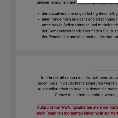
deln­den zwi­schen ihrem Wohn- und
Ar­beits­ort
der so­zi­al­ver­si­che­rungs­pflich­tig Be­schäf­t
aller Pen­deln­den aus der Pend­ler­rech­nung (so­
am­te sowie Selbst­stän­di­ge und mit­hel­fen­de
der Ge­mein­de­ver­bän­de Hier fin­den Sie, zu­sät
der Pen­deln­den und all­ge­mei­ne In­for­ma­tio
Im Pendleratlas können Informationen zu de
jeden Kreis in Deutschland abgerufen werden
Auspendler arbeiten bzw. aus denen die meist
Grenze muss berücksichtigt werden, 
Aufgrund von Wartungsarbeiten steht der Karte
nach Regionen momentan leider nicht zur Ver