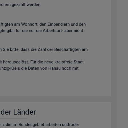
ndlern gezählt werden.
äftigten am Wohnort, den Einpendlern und den
e gibt, für die nur die Arbeitsort- aber nicht
 Sie bitte, dass die Zahl der Beschäftigten am
 herausgelöst. Für die neue kreisfreie Stadt
Kinzig-Kreis die Daten von Hanau noch mit
r der Län­der
­nen, die im Bun­des­ge­biet ar­bei­ten und/oder