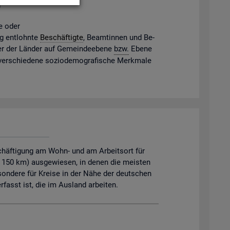
g
ne oder
gig ent­lohn­te
Be­schäf­tig­te
, Be­am­tin­nen und Be­
mter der Län­der auf Ge­mein­de­ebe­ne
bzw.
Ebene
 ver­schie­de­ne so­zio­de­mo­gra­fi­sche Merk­ma­le
chäftigung am Wohn- und am Arbeitsort für
. 150 km) ausgewiesen, in denen die meisten
sondere für Kreise in der Nähe der deutschen
asst ist, die im Ausland arbeiten.