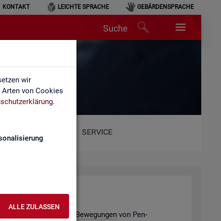
KONTAKT
LEICHTE SPRACHE
GEBÄRDENSPRACHE
Suche
etzen wir
e Arten von Cookies
schutzerklärung
.
SERVICE
sonalisierung
­de­ver­bän­de
ALLE ZULASSEN
e­ding­ten po­ten­ti­el­len
Be­we­gun­gen
von Pen­