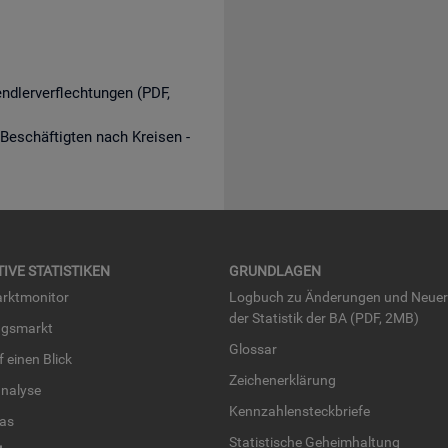
endlerverflechtungen (PDF,
 Beschäftigten nach Kreisen -
TI­VE STA­TIS­TI­KEN
GRUND­LA­GEN
rkt­mo­ni­tor
Log­buch zu Än­de­run­gen und Neue­
der Sta­tis­tik der BA (PDF, 2MB)
ngs­markt
Glos­sar
uf einen Blick
Zei­chen­er­klä­rung
na­ly­se
Kenn­zah­len­steck­brie­fe
­las
Sta­tis­ti­sche Ge­heim­hal­tung