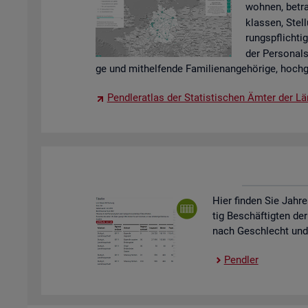
woh­nen, be­tra
klas­sen, Stel­
rungs­pflich­tig
der Per­so­nal
ge und mit­hel­fen­de Fa­mi­li­en­an­ge­hö­ri­ge, hoch­g
Pend­ler­at­las der Sta­tis­ti­schen Ämter der Lä
Hier fin­den Sie Jah­re
tig Be­schäf­tig­ten der
nach Ge­schlecht und St
Pend­ler