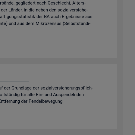
­bän­de, ge­glie­dert nach Ge­schlecht, Al­ters­
der Län­der, in die neben den so­zi­al­ver­si­che­
f­ti­gungs­sta­tis­tik der
BA
auch Er­geb­nis­se aus
m­te) und aus dem Mi­kro­zen­sus (Selbst­stän­di­
er Grund­la­ge der so­zi­al­ver­si­che­rungs­pflich­
 voll­stän­dig für alle Ein- und Aus­pen­deln­den
nt­fer­nung der Pen­del­be­we­gung.