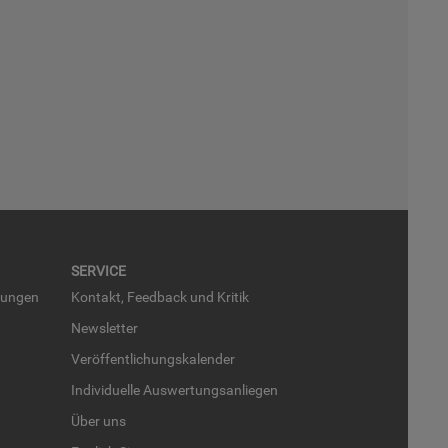
SER­VICE
run­gen
Kon­takt, Feed­back und Kri­tik
News­let­ter
Ver­öf­fent­li­chungs­ka­len­der
In­di­vi­du­el­le Aus­wer­tungs­an­lie­gen
Über uns