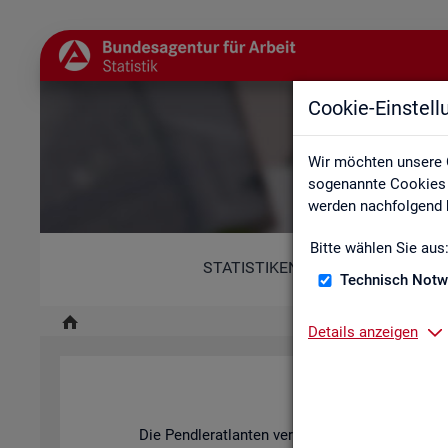
Cookie-Einstel
Wir möchten unsere 
sogenannte Cookies e
werden nachfolgend b
Bitte wählen Sie aus
STATISTIKEN
Technisch Notw
Details anzeigen
Pend­ler­at­l
Die Pend­ler­at­lan­ten ver­an­schau­li­chen mit ihren