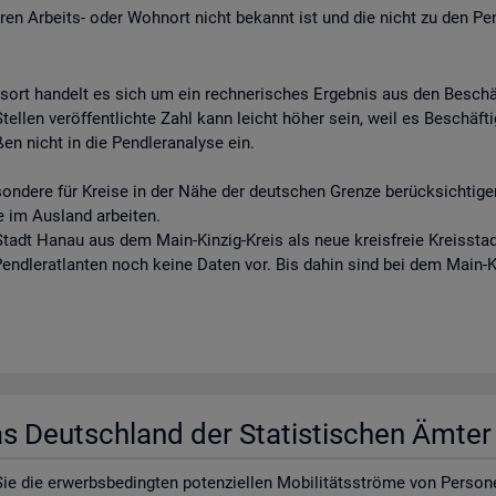
eren Arbeits- oder Wohnort nicht bekannt ist und die nicht zu den Pe
tsort handelt es sich um ein rechnerisches Ergebnis aus den Besch
llen veröffentlichte Zahl kann leicht höher sein, weil es Beschäftigt
en nicht in die Pendleranalyse ein.
sondere für Kreise in der Nähe der deutschen Grenze berücksichtigen
e im Ausland arbeiten.
tadt Hanau aus dem Main-Kinzig-Kreis als neue kreisfreie Kreisstadt
 Pendleratlanten noch keine Daten vor. Bis dahin sind bei dem Main-
las Deutsch­land der Sta­tis­ti­schen Ämte
e die er­werbs­be­ding­ten po­ten­zi­el­len Mo­bi­li­täts­strö­me von Per­so