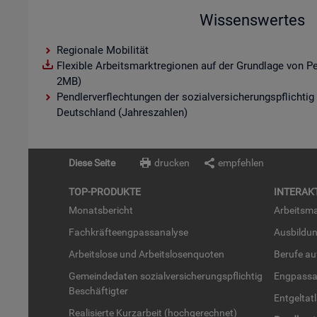
Wissenswertes
Regionale Mobilität
Flexible Arbeitsmarktregionen auf der Grundlage von P
2MB)
Pendlerverflechtungen der sozialversicherungspflichtig
Deutschland (Jahreszahlen)
Diese Seite
drucken
empfehlen
TOP-PRO­DUK­TE
IN­TER­AK­
Mo­nats­be­richt
Ar­beits­ma
Fach­kräf­te­eng­pass­ana­ly­se
Aus­bil­du
Ar­beits­lo­se und Ar­beits­lo­sen­quo­ten
Be­ru­fe a
Ge­mein­de­da­ten so­zi­al­ver­si­che­rungs­pflich­tig
Eng­pass­a
Be­schäf­tig­ter
Ent­gel­t­at
Rea­li­sier­te Kurz­ar­beit (hoch­ge­rech­net)