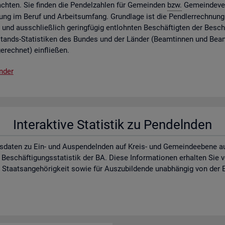
ch­ten. Sie fin­den die Pen­del­zah­len für Ge­mein­den
bzw.
Ge­mein­de­ver
lung im Beruf und Ar­beits­um­fang. Grund­la­ge ist die Pend­ler­rech­nung 
 und aus­schlie­ß­lich ge­ring­fü­gig ent­lohn­ten Be­schäf­tig­ten der Be­schä
­stands-Sta­tis­ti­ken des Bun­des und der Län­der (Be­am­tin­nen und Be­a
e­rech­net) ein­flie­ßen.
n­der
In­ter­ak­ti­ve Sta­tis­tik zu Pen­deln­den
s­da­ten zu Ein- und Aus­pen­deln­den auf Kreis- und Ge­mein­de­ebe­ne auf d
 Be­schäf­ti­gungs­sta­tis­tik der BA. Diese In­for­ma­tio­nen er­hal­ten Sie
aats­an­ge­hö­rig­keit sowie für Aus­zu­bil­den­de un­ab­hän­gig von der E