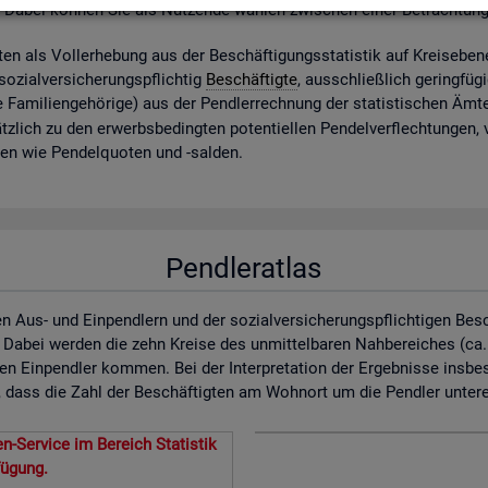
. Dabei kön­nen Sie als Nut­zen­de wäh­len zwi­schen einer Be­trach­tun
ig­ten als Vol­l­er­he­bung aus der Be­schäf­ti­gungs­sta­tis­tik auf Kreis­ebe­
zi­al­ver­si­che­rungs­pflich­tig
Be­schäf­tig­te
, aus­schlie­ß­lich ge­ring­fü­
 Fa­mi­li­en­ge­hö­ri­ge) aus der Pend­ler­rech­nung der sta­tis­ti­schen Ä
z­lich zu den er­werbs­be­ding­ten po­ten­ti­el­len Pen­del­ver­flech­tun­gen,
­nen wie Pen­del­quo­ten und -sal­den.
Pendleratlas
n Aus- und Einpendlern und der sozialversicherungspflichtigen Bes
. Dabei werden die zehn Kreise des unmittelbaren Nahbereiches (ca
en Einpendler kommen. Bei der Interpretation der Ergebnisse insbe
dass die Zahl der Beschäftigten am Wohnort um die Pendler untererf
n-Service im Bereich Statistik
fügung.