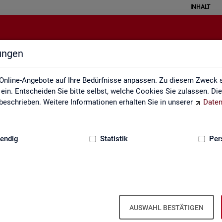
INHALT
lungen
Pendleratlas
Online-Angebote auf Ihre Bedürfnisse anpassen. Zu diesem Zweck s
in. Entscheiden Sie bitte selbst, welche Cookies Sie zulassen. Di
eschrieben. Weitere Informationen erhalten Sie in unserer
Daten
:
GRUNDLAGEN
endig
Statistik
Per
an­ten für Krei­se und Ge­mein­den/Ge­mein
AUSWAHL BESTÄTIGEN
 Kar­ten­dar­stel­lun­gen auf leicht nach­voll­zieh­ba­re Weise die er­werbs­b