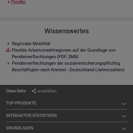
Pend­ler
Wissenswertes
Regionale Mobilität
Flexible Arbeitsmarktregionen auf der Grundlage von
Pendlerverflechtungen (PDF, 2MB)
Pendlerverflechtungen der sozialversicherungspflichtig
Beschäftigten nach Kreisen - Deutschland (Jahreszahlen)
Diese Seite
empfehlen
TOP-PRO­DUK­TE
IN­TER­AK­TI­VE STA­TIS­TI­KEN
GRUND­LA­GEN