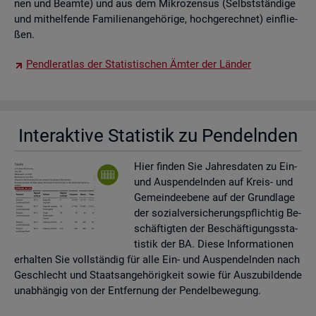
nen und Be­am­te) und aus dem Mi­kro­zen­sus (Selbst­stän­di­ge
und mit­hel­fen­de Fa­mi­li­en­an­ge­hö­ri­ge, hoch­ge­rech­net) ein­flie­
ßen.
Pend­ler­at­las der Sta­tis­ti­schen Ämter der Län­der
In­ter­ak­ti­ve Sta­tis­tik zu Pen­deln­den
Hier fin­den Sie Jah­res­da­ten zu Ein-
und Aus­pen­deln­den auf Kreis- und
Ge­mein­de­ebe­ne auf der Grund­la­ge
der so­zi­al­ver­si­che­rungs­pflich­tig Be­
schäf­tig­ten der Be­schäf­ti­gungs­sta­
tis­tik der BA. Diese In­for­ma­tio­nen
er­hal­ten Sie voll­stän­dig für alle Ein- und Aus­pen­deln­den nach
Ge­schlecht und Staats­an­ge­hö­rig­keit sowie für Aus­zu­bil­den­de
un­ab­hän­gig von der Ent­fer­nung der Pen­del­be­we­gung.