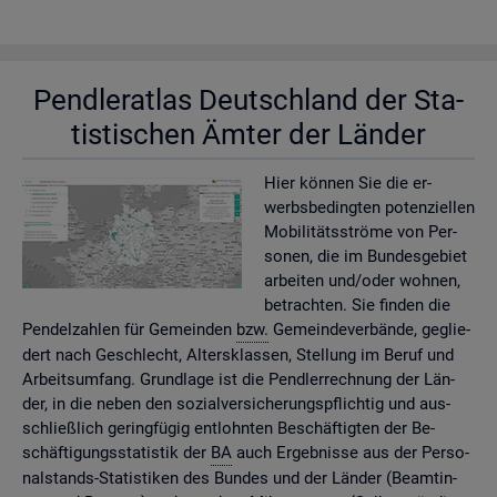
Pend­ler­at­las Deutsch­land der Sta­
tis­ti­schen Ämter der Län­der
Hier kön­nen Sie die er­
werbs­be­ding­ten po­ten­zi­el­len
Mo­bi­li­täts­strö­me von Per­
so­nen, die im Bun­des­ge­biet
ar­bei­ten und/oder woh­nen,
be­trach­ten. Sie fin­den die
Pen­del­zah­len für Ge­mein­den
bzw.
Ge­mein­de­ver­bän­de, ge­glie­
dert nach Ge­schlecht, Al­ters­klas­sen, Stel­lung im Beruf und
Ar­beits­um­fang. Grund­la­ge ist die Pend­ler­rech­nung der Län­
der, in die neben den so­zi­al­ver­si­che­rungs­pflich­tig und aus­
schlie­ß­lich ge­ring­fü­gig ent­lohn­ten Be­schäf­tig­ten der Be­
schäf­ti­gungs­sta­tis­tik der
BA
auch Er­geb­nis­se aus der Per­so­
nal­stands-Sta­tis­ti­ken des Bun­des und der Län­der (Be­am­tin­