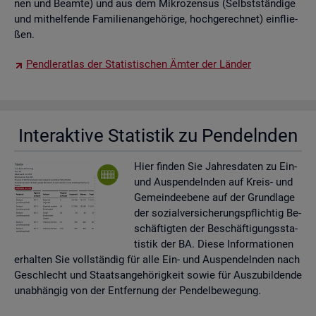
nen und Be­am­te) und aus dem Mi­kro­zen­sus (Selbst­stän­di­ge
und mit­hel­fen­de Fa­mi­li­en­an­ge­hö­ri­ge, hoch­ge­rech­net) ein­flie­
ßen.
Pend­ler­at­las der Sta­tis­ti­schen Ämter der Län­der
In­ter­ak­ti­ve Sta­tis­tik zu Pen­deln­den
Hier fin­den Sie Jah­res­da­ten zu Ein-
und Aus­pen­deln­den auf Kreis- und
Ge­mein­de­ebe­ne auf der Grund­la­ge
der so­zi­al­ver­si­che­rungs­pflich­tig Be­
schäf­tig­ten der Be­schäf­ti­gungs­sta­
tis­tik der BA. Diese In­for­ma­tio­nen
er­hal­ten Sie voll­stän­dig für alle Ein- und Aus­pen­deln­den nach
Ge­schlecht und Staats­an­ge­hö­rig­keit sowie für Aus­zu­bil­den­de
un­ab­hän­gig von der Ent­fer­nung der Pen­del­be­we­gung.