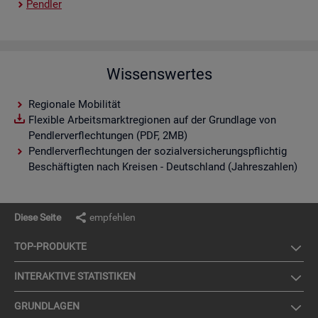
Pend­ler
Wissenswertes
Regionale Mobilität
Flexible Arbeitsmarktregionen auf der Grundlage von
Pendlerverflechtungen (PDF, 2MB)
Pendlerverflechtungen der sozialversicherungspflichtig
Beschäftigten nach Kreisen - Deutschland (Jahreszahlen)
Diese Seite
empfehlen
TOP-PRO­DUK­TE
IN­TER­AK­TI­VE STA­TIS­TI­KEN
GRUND­LA­GEN