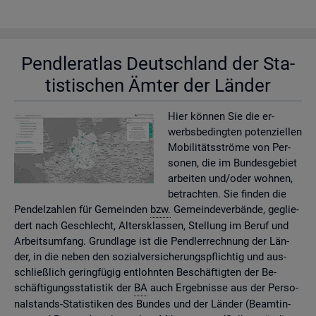
Pend­ler­at­las Deutsch­land der Sta­
tis­ti­schen Ämter der Län­der
Hier kön­nen Sie die er­
werbs­be­ding­ten po­ten­zi­el­len
Mo­bi­li­täts­strö­me von Per­
so­nen, die im Bun­des­ge­biet
ar­bei­ten und/oder woh­nen,
be­trach­ten. Sie fin­den die
Pen­del­zah­len für Ge­mein­den
bzw.
Ge­mein­de­ver­bän­de, ge­glie­
dert nach Ge­schlecht, Al­ters­klas­sen, Stel­lung im Beruf und
Ar­beits­um­fang. Grund­la­ge ist die Pend­ler­rech­nung der Län­
der, in die neben den so­zi­al­ver­si­che­rungs­pflich­tig und aus­
schlie­ß­lich ge­ring­fü­gig ent­lohn­ten Be­schäf­tig­ten der Be­
schäf­ti­gungs­sta­tis­tik der
BA
auch Er­geb­nis­se aus der Per­so­
nal­stands-Sta­tis­ti­ken des Bun­des und der Län­der (Be­am­tin­