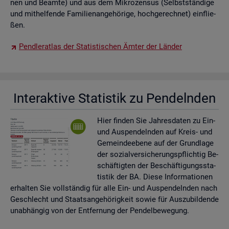
nen und Be­am­te) und aus dem Mi­kro­zen­sus (Selbst­stän­di­ge
und mit­hel­fen­de Fa­mi­li­en­an­ge­hö­ri­ge, hoch­ge­rech­net) ein­flie­
ßen.
Pend­ler­at­las der Sta­tis­ti­schen Ämter der Län­der
In­ter­ak­ti­ve Sta­tis­tik zu Pen­deln­den
Hier fin­den Sie Jah­res­da­ten zu Ein-
und Aus­pen­deln­den auf Kreis- und
Ge­mein­de­ebe­ne auf der Grund­la­ge
der so­zi­al­ver­si­che­rungs­pflich­tig Be­
schäf­tig­ten der Be­schäf­ti­gungs­sta­
tis­tik der BA. Diese In­for­ma­tio­nen
er­hal­ten Sie voll­stän­dig für alle Ein- und Aus­pen­deln­den nach
Ge­schlecht und Staats­an­ge­hö­rig­keit sowie für Aus­zu­bil­den­de
un­ab­hän­gig von der Ent­fer­nung der Pen­del­be­we­gung.