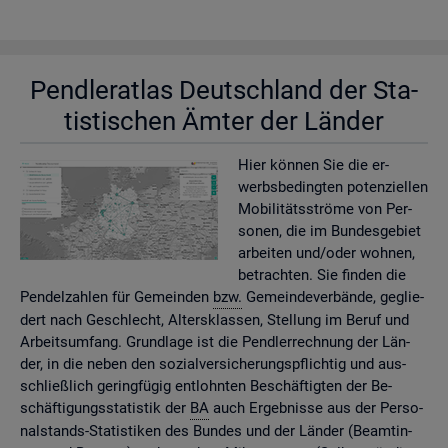
Pend­ler­at­las Deutsch­land der Sta­
tis­ti­schen Ämter der Län­der
Hier kön­nen Sie die er­
werbs­be­ding­ten po­ten­zi­el­len
Mo­bi­li­täts­strö­me von Per­
so­nen, die im Bun­des­ge­biet
ar­bei­ten und/oder woh­nen,
be­trach­ten. Sie fin­den die
Pen­del­zah­len für Ge­mein­den
bzw.
Ge­mein­de­ver­bän­de, ge­glie­
dert nach Ge­schlecht, Al­ters­klas­sen, Stel­lung im Beruf und
Ar­beits­um­fang. Grund­la­ge ist die Pend­ler­rech­nung der Län­
der, in die neben den so­zi­al­ver­si­che­rungs­pflich­tig und aus­
schlie­ß­lich ge­ring­fü­gig ent­lohn­ten Be­schäf­tig­ten der Be­
schäf­ti­gungs­sta­tis­tik der
BA
auch Er­geb­nis­se aus der Per­so­
nal­stands-Sta­tis­ti­ken des Bun­des und der Län­der (Be­am­tin­