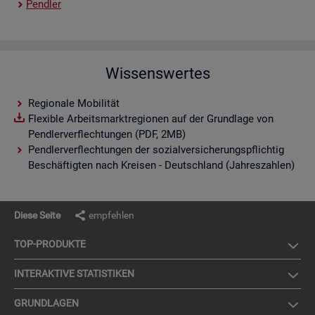
Pend­ler
Wissenswertes
Regionale Mobilität
Flexible Arbeitsmarktregionen auf der Grundlage von
Pendlerverflechtungen (PDF, 2MB)
Pendlerverflechtungen der sozialversicherungspflichtig
Beschäftigten nach Kreisen - Deutschland (Jahreszahlen)
Diese Seite
empfehlen
TOP-PRO­DUK­TE
IN­TER­AK­TI­VE STA­TIS­TI­KEN
GRUND­LA­GEN