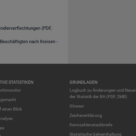
endlerverflechtungen (PDF,
 Beschäftigten nach Kreisen -
TI­VE STA­TIS­TI­KEN
GRUND­LA­GEN
rkt­mo­ni­tor
Log­buch zu Än­de­run­gen und Neue­
der Sta­tis­tik der BA (PDF, 2MB)
ngs­markt
Glos­sar
uf einen Blick
Zei­chen­er­klä­rung
na­ly­se
Kenn­zah­len­steck­brie­fe
­las
Sta­tis­ti­sche Ge­heim­hal­tung