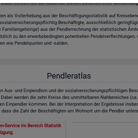
. Dabei kön­nen Sie als Nut­zen­de wäh­len zwi­schen einer Be­trach­tun
ig­ten als Vol­l­er­he­bung aus der Be­schäf­ti­gungs­sta­tis­tik auf Kreis­ebe­
zi­al­ver­si­che­rungs­pflich­tig
Be­schäf­tig­te
, aus­schlie­ß­lich ge­ring­fü­
 Fa­mi­li­en­ge­hö­ri­ge) aus der Pend­ler­rech­nung der sta­tis­ti­schen Ä
z­lich zu den er­werbs­be­ding­ten po­ten­ti­el­len Pen­del­ver­flech­tun­gen,
­nen wie Pen­del­quo­ten und -sal­den.
Pendleratlas
n Aus- und Einpendlern und der sozialversicherungspflichtigen Bes
. Dabei werden die zehn Kreise des unmittelbaren Nahbereiches (ca
en Einpendler kommen. Bei der Interpretation der Ergebnisse insbe
dass die Zahl der Beschäftigten am Wohnort um die Pendler untererf
n-Service im Bereich Statistik
fügung.