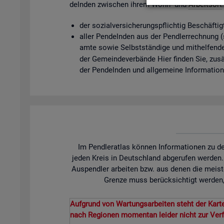
deln­den zwi­schen ihrem Wohn- und
Ar­beits­ort
der so­zi­al­ver­si­che­rungs­pflich­tig Be­schäf­t
aller Pen­deln­den aus der Pend­ler­rech­nung (so­
am­te sowie Selbst­stän­di­ge und mit­hel­fen­de
der Ge­mein­de­ver­bän­de Hier fin­den Sie, zu­sät
der Pen­deln­den und all­ge­mei­ne In­for­ma­tio
Im Pendleratlas können Informationen zu de
jeden Kreis in Deutschland abgerufen werden
Auspendler arbeiten bzw. aus denen die meist
Grenze muss berücksichtigt werden, 
Aufgrund von Wartungsarbeiten steht der Karte
nach Regionen momentan leider nicht zur Ver