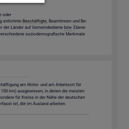
g
ne oder
gig ent­lohn­te
Be­schäf­tig­te
, Be­am­tin­nen und Be­
mter der Län­der auf Ge­mein­de­ebe­ne
bzw.
Ebene
 ver­schie­de­ne so­zio­de­mo­gra­fi­sche Merk­ma­le
chäftigung am Wohn- und am Arbeitsort für
. 150 km) ausgewiesen, in denen die meisten
sondere für Kreise in der Nähe der deutschen
asst ist, die im Ausland arbeiten.