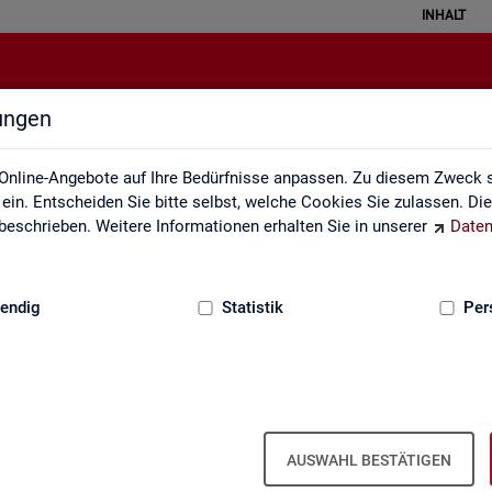
INHALT
lungen
Pendleratlas
Online-Angebote auf Ihre Bedürfnisse anpassen. Zu diesem Zweck s
in. Entscheiden Sie bitte selbst, welche Cookies Sie zulassen. Di
eschrieben. Weitere Informationen erhalten Sie in unserer
Daten
:
GRUNDLAGEN
endig
Statistik
Per
an­ten für Krei­se und Ge­mein­den/Ge­mein
AUSWAHL BESTÄTIGEN
 Kar­ten­dar­stel­lun­gen auf leicht nach­voll­zieh­ba­re Weise die er­werbs­b