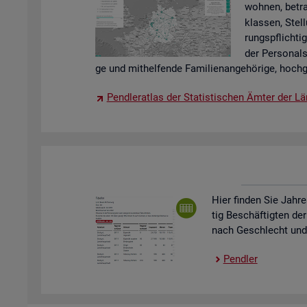
woh­nen, be­tra
klas­sen, Stel­
rungs­pflich­tig
der Per­so­nal
ge und mit­hel­fen­de Fa­mi­li­en­an­ge­hö­ri­ge, hoch­g
Pend­ler­at­las der Sta­tis­ti­schen Ämter der Lä
Hier fin­den Sie Jah­re
tig Be­schäf­tig­ten der
nach Ge­schlecht und St
Pend­ler