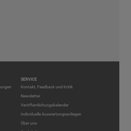
SER­VICE
run­gen
Kon­takt, Feed­back und Kri­tik
News­let­ter
Ver­öf­fent­li­chungs­ka­len­der
In­di­vi­du­el­le Aus­wer­tungs­an­lie­gen
Über uns