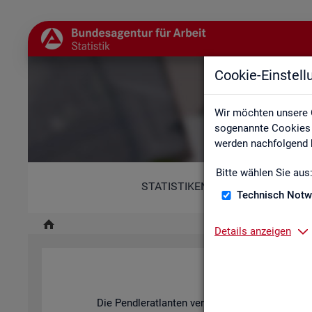
Cookie-Einstel
Wir möchten unsere 
sogenannte Cookies e
werden nachfolgend b
Bitte wählen Sie aus
STATISTIKEN
Technisch Notw
Details anzeigen
Pend­ler­at­l
Die Pend­ler­at­lan­ten ver­an­schau­li­chen mit ihren