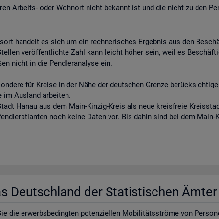
eren Arbeits- oder Wohnort nicht bekannt ist und die nicht zu den Pe
tsort handelt es sich um ein rechnerisches Ergebnis aus den Besch
llen veröffentlichte Zahl kann leicht höher sein, weil es Beschäftigt
en nicht in die Pendleranalyse ein.
sondere für Kreise in der Nähe der deutschen Grenze berücksichtigen
e im Ausland arbeiten.
tadt Hanau aus dem Main-Kinzig-Kreis als neue kreisfreie Kreisstadt
 Pendleratlanten noch keine Daten vor. Bis dahin sind bei dem Main-
las Deutsch­land der Sta­tis­ti­schen Ämte
e die er­werbs­be­ding­ten po­ten­zi­el­len Mo­bi­li­täts­strö­me von Per­so