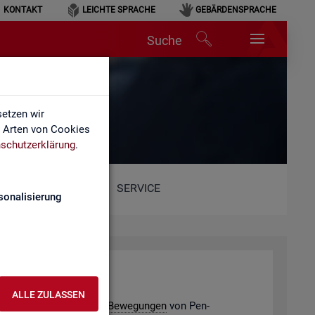
KONTAKT
LEICHTE SPRACHE
GEBÄRDENSPRACHE
Suche
etzen wir
e Arten von Cookies
schutzerklärung
.
SERVICE
sonalisierung
­de­ver­bän­de
ALLE ZULASSEN
e­ding­ten po­ten­ti­el­len
Be­we­gun­gen
von Pen­