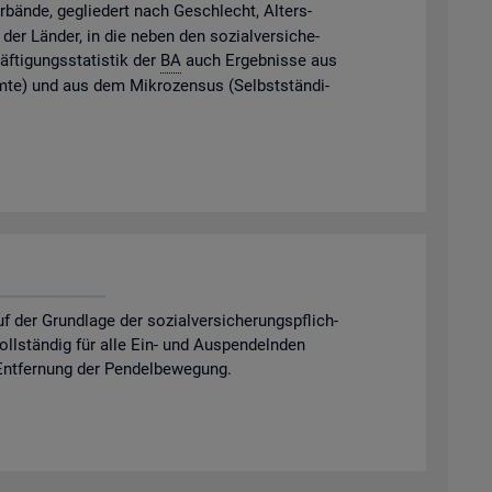
­bän­de, ge­glie­dert nach Ge­schlecht, Al­ters­
der Län­der, in die neben den so­zi­al­ver­si­che­
f­ti­gungs­sta­tis­tik der
BA
auch Er­geb­nis­se aus
m­te) und aus dem Mi­kro­zen­sus (Selbst­stän­di­
er Grund­la­ge der so­zi­al­ver­si­che­rungs­pflich­
 voll­stän­dig für alle Ein- und Aus­pen­deln­den
nt­fer­nung der Pen­del­be­we­gung.