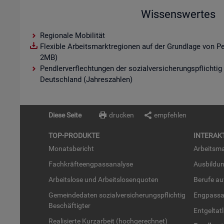
Wissenswertes
Regionale Mobilität
Flexible Arbeitsmarktregionen auf der Grundlage von P
2MB)
Pendlerverflechtungen der sozialversicherungspflichtig
Deutschland (Jahreszahlen)
Diese Seite
drucken
empfehlen
TOP-PRO­DUK­TE
IN­TER­AK­
Mo­nats­be­richt
Ar­beits­ma
Fach­kräf­te­eng­pass­ana­ly­se
Aus­bil­du
Ar­beits­lo­se und Ar­beits­lo­sen­quo­ten
Be­ru­fe a
Ge­mein­de­da­ten so­zi­al­ver­si­che­rungs­pflich­tig
Eng­pass­a
Be­schäf­tig­ter
Ent­gel­t­at
Rea­li­sier­te Kurz­ar­beit (hoch­ge­rech­net)