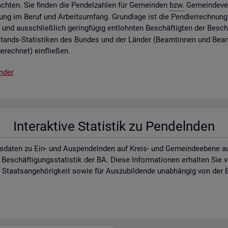
ch­ten. Sie fin­den die Pen­del­zah­len für Ge­mein­den
bzw.
Ge­mein­de­ver
lung im Beruf und Ar­beits­um­fang. Grund­la­ge ist die Pend­ler­rech­nung 
 und aus­schlie­ß­lich ge­ring­fü­gig ent­lohn­ten Be­schäf­tig­ten der Be­schä
­stands-Sta­tis­ti­ken des Bun­des und der Län­der (Be­am­tin­nen und Be­a
e­rech­net) ein­flie­ßen.
n­der
In­ter­ak­ti­ve Sta­tis­tik zu Pen­deln­den
s­da­ten zu Ein- und Aus­pen­deln­den auf Kreis- und Ge­mein­de­ebe­ne auf d
 Be­schäf­ti­gungs­sta­tis­tik der BA. Diese In­for­ma­tio­nen er­hal­ten Sie
aats­an­ge­hö­rig­keit sowie für Aus­zu­bil­den­de un­ab­hän­gig von der E