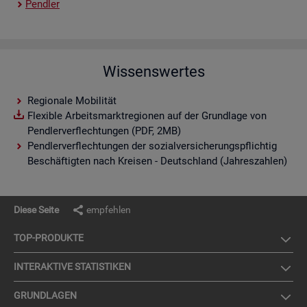
Pend­ler
Wissenswertes
Regionale Mobilität
Flexible Arbeitsmarktregionen auf der Grundlage von
Pendlerverflechtungen (PDF, 2MB)
Pendlerverflechtungen der sozialversicherungspflichtig
Beschäftigten nach Kreisen - Deutschland (Jahreszahlen)
Diese Seite
empfehlen
TOP-PRO­DUK­TE
IN­TER­AK­TI­VE STA­TIS­TI­KEN
GRUND­LA­GEN