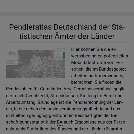
Pend­ler­at­las Deutsch­land der Sta­
tis­ti­schen Ämter der Län­der
Hier kön­nen Sie die er­
werbs­be­ding­ten po­ten­zi­el­len
Mo­bi­li­täts­strö­me von Per­
so­nen, die im Bun­des­ge­biet
ar­bei­ten und/oder woh­nen,
be­trach­ten. Sie fin­den die
Pen­del­zah­len für Ge­mein­den
bzw.
Ge­mein­de­ver­bän­de, ge­glie­
dert nach Ge­schlecht, Al­ters­klas­sen, Stel­lung im Beruf und
Ar­beits­um­fang. Grund­la­ge ist die Pend­ler­rech­nung der Län­
der, in die neben den so­zi­al­ver­si­che­rungs­pflich­tig und aus­
schlie­ß­lich ge­ring­fü­gig ent­lohn­ten Be­schäf­tig­ten der Be­
schäf­ti­gungs­sta­tis­tik der
BA
auch Er­geb­nis­se aus der Per­so­
nal­stands-Sta­tis­ti­ken des Bun­des und der Län­der (Be­am­tin­