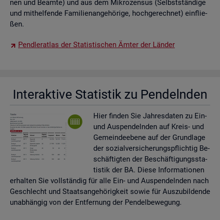
nen und Be­am­te) und aus dem Mi­kro­zen­sus (Selbst­stän­di­ge
und mit­hel­fen­de Fa­mi­li­en­an­ge­hö­ri­ge, hoch­ge­rech­net) ein­flie­
ßen.
Pend­ler­at­las der Sta­tis­ti­schen Ämter der Län­der
In­ter­ak­ti­ve Sta­tis­tik zu Pen­deln­den
Hier fin­den Sie Jah­res­da­ten zu Ein-
und Aus­pen­deln­den auf Kreis- und
Ge­mein­de­ebe­ne auf der Grund­la­ge
der so­zi­al­ver­si­che­rungs­pflich­tig Be­
schäf­tig­ten der Be­schäf­ti­gungs­sta­
tis­tik der BA. Diese In­for­ma­tio­nen
er­hal­ten Sie voll­stän­dig für alle Ein- und Aus­pen­deln­den nach
Ge­schlecht und Staats­an­ge­hö­rig­keit sowie für Aus­zu­bil­den­de
un­ab­hän­gig von der Ent­fer­nung der Pen­del­be­we­gung.