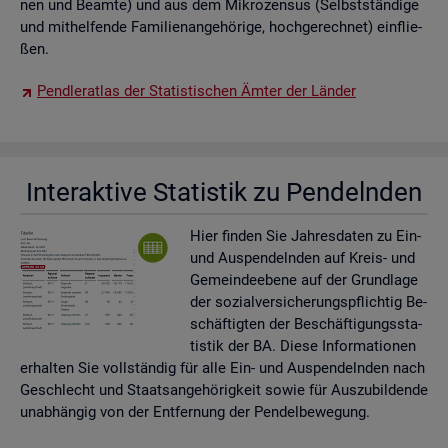
nen und Be­am­te) und aus dem Mi­kro­zen­sus (Selbst­stän­di­ge
und mit­hel­fen­de Fa­mi­li­en­an­ge­hö­ri­ge, hoch­ge­rech­net) ein­flie­
ßen.
Pend­ler­at­las der Sta­tis­ti­schen Ämter der Län­der
In­ter­ak­ti­ve Sta­tis­tik zu Pen­deln­den
Hier fin­den Sie Jah­res­da­ten zu Ein-
und Aus­pen­deln­den auf Kreis- und
Ge­mein­de­ebe­ne auf der Grund­la­ge
der so­zi­al­ver­si­che­rungs­pflich­tig Be­
schäf­tig­ten der Be­schäf­ti­gungs­sta­
tis­tik der BA. Diese In­for­ma­tio­nen
er­hal­ten Sie voll­stän­dig für alle Ein- und Aus­pen­deln­den nach
Ge­schlecht und Staats­an­ge­hö­rig­keit sowie für Aus­zu­bil­den­de
un­ab­hän­gig von der Ent­fer­nung der Pen­del­be­we­gung.