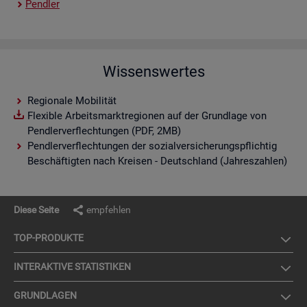
Pend­ler
Wissenswertes
Regionale Mobilität
Flexible Arbeitsmarktregionen auf der Grundlage von
Pendlerverflechtungen (PDF, 2MB)
Pendlerverflechtungen der sozialversicherungspflichtig
Beschäftigten nach Kreisen - Deutschland (Jahreszahlen)
Diese Seite
empfehlen
TOP-PRO­DUK­TE
IN­TER­AK­TI­VE STA­TIS­TI­KEN
GRUND­LA­GEN