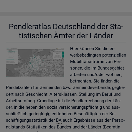
Pend­ler­at­las Deutsch­land der Sta­
tis­ti­schen Ämter der Län­der
Hier kön­nen Sie die er­
werbs­be­ding­ten po­ten­zi­el­len
Mo­bi­li­täts­strö­me von Per­
so­nen, die im Bun­des­ge­biet
ar­bei­ten und/oder woh­nen,
be­trach­ten. Sie fin­den die
Pen­del­zah­len für Ge­mein­den
bzw.
Ge­mein­de­ver­bän­de, ge­glie­
dert nach Ge­schlecht, Al­ters­klas­sen, Stel­lung im Beruf und
Ar­beits­um­fang. Grund­la­ge ist die Pend­ler­rech­nung der Län­
der, in die neben den so­zi­al­ver­si­che­rungs­pflich­tig und aus­
schlie­ß­lich ge­ring­fü­gig ent­lohn­ten Be­schäf­tig­ten der Be­
schäf­ti­gungs­sta­tis­tik der
BA
auch Er­geb­nis­se aus der Per­so­
nal­stands-Sta­tis­ti­ken des Bun­des und der Län­der (Be­am­tin­